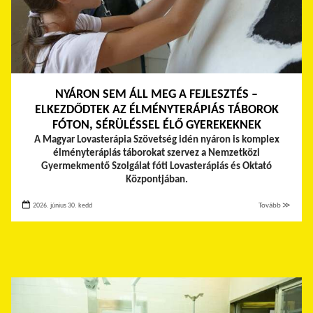
NYÁRON SEM ÁLL MEG A FEJLESZTÉS –
ELKEZDŐDTEK AZ ÉLMÉNYTERÁPIÁS TÁBOROK
FÓTON, SÉRÜLÉSSEL ÉLŐ GYEREKEKNEK
A Magyar Lovasterápia Szövetség idén nyáron is komplex
élményterápiás táborokat szervez a Nemzetközi
Gyermekmentő Szolgálat fóti Lovasterápiás és Oktató
Központjában.
2026. június 30. kedd
Tovább ≫