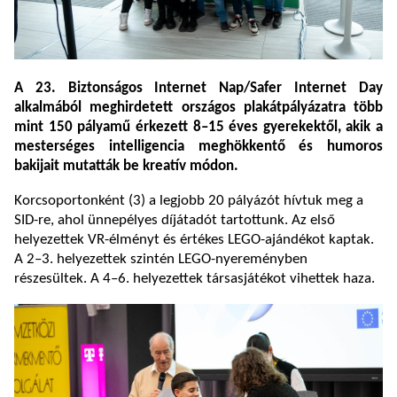
A 23. Biztonságos Internet Nap/Safer Internet Day
alkalmából meghirdetett országos plakátpályázatra több
mint 150 pályamű érkezett 8–15 éves gyerekektől, akik a
mesterséges intelligencia meghökkentő és humoros
bakijait mutatták be kreatív módon.
Korcsoportonként (3) a legjobb 20 pályázót hívtuk meg a
SID-re, ahol ünnepélyes díjátadót tartottunk. Az első
helyezettek VR-élményt és értékes LEGO-ajándékot kaptak.
A 2–3. helyezettek szintén LEGO-nyereményben
részesültek. A 4–6. helyezettek társasjátékot vihettek haza.