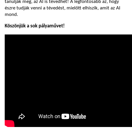
tanulják meg, az AI is tévedhet! A legfontosabb az, hogy
észre tudják venni a tévedést, mielőtt elhiszik, amit az AI
mond.
Köszönjük a sok pályaművet!