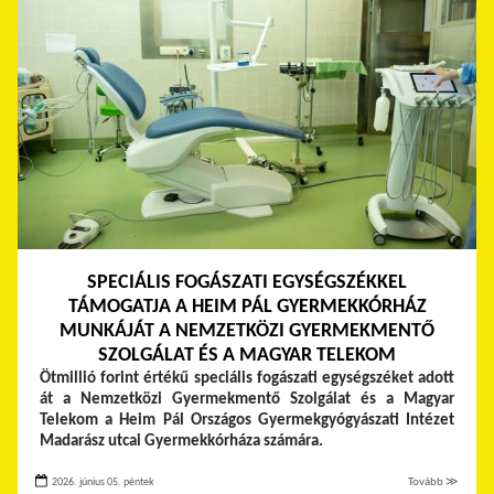
SPECIÁLIS FOGÁSZATI EGYSÉGSZÉKKEL
TÁMOGATJA A HEIM PÁL GYERMEKKÓRHÁZ
MUNKÁJÁT A NEMZETKÖZI GYERMEKMENTŐ
SZOLGÁLAT ÉS A MAGYAR TELEKOM
Ötmillió forint értékű speciális fogászati egységszéket adott
át a Nemzetközi Gyermekmentő Szolgálat és a Magyar
Telekom a Heim Pál Országos Gyermekgyógyászati Intézet
Madarász utcai Gyermekkórháza számára.
2026. június 05. péntek
Tovább ≫