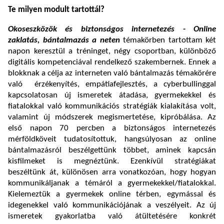
Te milyen modult tartottál?
Okoseszközök és biztonságos internetezés - Online
zaklatás, bántalmazás a neten
témakörben tartottam két
napon keresztül a tréninget, négy csoportban, különböző
digitális kompetenciával rendelkező szakembernek. Ennek a
blokknak a célja az interneten való bántalmazás témakörére
való érzékenyítés, empátiafejlesztés, a cyberbullinggal
kapcsolatosan új ismeretek átadása, gyermekekkel és
fiatalokkal való kommunikációs stratégiák kialakítása volt,
valamint új módszerek megismertetése, kipróbálása. Az
első napon 70 percben a biztonságos internetezés
mérföldköveit tudatosítottuk, hangsúlyosan az online
bántalmazásról beszélgettünk többet, aminek kapcsán
kisfilmeket is megnéztünk. Ezenkívül stratégiákat
beszéltünk át, különösen arra vonatkozóan, hogy hogyan
kommunikáljanak a témáról a gyermekekkel/fiatalokkal.
Kielemeztük a gyermekek online térben, egymással és
idegenekkel való kommunikációjának a veszélyeit. Az új
ismeretek gyakorlatba való átültetésére konkrét