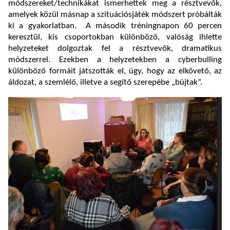
módszereket/technikákat ismerhettek meg a résztvevők,
amelyek közül másnap a szituációsjáték módszert próbálták
ki a gyakorlatban. A második tréningnapon 60 percen
keresztül, kis csoportokban különböző, valóság ihlette
helyzeteket dolgoztak fel a résztvevők, dramatikus
módszerrel. Ezekben a helyzetekben a cyberbulling
különböző formáit játszották el, úgy, hogy az elkövető, az
áldozat, a szemlélő, illetve a segítő szerepébe „bújtak”.