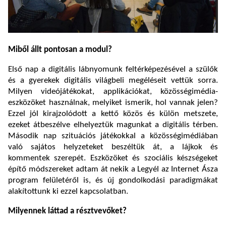
Miből állt pontosan a modul?
Első nap a digitális lábnyomunk feltérképezésével a szülők
és a gyerekek digitális világbeli megéléseit vettük sorra.
Milyen videójátékokat, applikációkat, közösségimédia-
eszközöket használnak, melyiket ismerik, hol vannak jelen?
Ezzel jól kirajzolódott a kettő közös és külön metszete,
ezeket átbeszélve elhelyeztük magunkat a digitális térben.
Második nap szituációs játékokkal a közösségimédiában
való sajátos helyzeteket beszéltük át, a lájkok és
kommentek szerepét. Eszközöket és szociális készségeket
építő módszereket adtam át nekik a Legyél az Internet Ásza
program felületéről is, és új gondolkodási paradigmákat
alakítottunk ki ezzel kapcsolatban.
Milyennek láttad a résztvevőket?