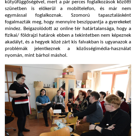
kütyüfüggőségével, mert a pár perces foglalkozások közötti
szünetben is előkerül a mobiltelefon, és már nem
egymással foglalkoznak. Szomorú tapasztalásként
fogalmazták meg, hogy mennyire beszippantja a gyerekeket
mindez. Beigazolódott az online tér határtalansága, hogy a
fizikai/ földrajzi határok ebben a tekintetben nem képeznek
akadályt, és a hegyek közé zárt kis falvakban is ugyanazok a
problémák jelentkeznek a közösségimédia-használat
nyomán, mint bárhol máshol.