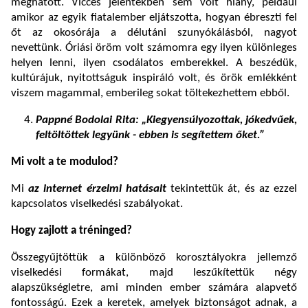
meghatott. Vicces jelentekben sem volt hiány, például
amikor az egyik fiatalember eljátszotta, hogyan ébreszti fel
őt az okosórája a délutáni szunyókálásból, nagyot
nevettünk. Óriási öröm volt számomra egy ilyen különleges
helyen lenni, ilyen csodálatos emberekkel. A beszédük,
kultúrájuk, nyitottságuk inspiráló volt, és örök emlékként
viszem magammal, emberileg sokat töltekezhettem ebből.
Pappné Bodolai Rita: „K
iegyensúlyozottak, jókedvűek,
feltöltöttek legyünk - ebben is segítettem őket.”
Mi volt a te modulod?
Mi
az internet érzelmi hatásait
tekintettük át, és az ezzel
kapcsolatos viselkedési szabályokat.
Hogy zajlott a tréninged?
Összegyűjtöttük a különböző korosztályokra jellemző
viselkedési formákat, majd leszűkítettük négy
alapszükségletre, ami minden ember számára alapvető
fontosságú. Ezek a keretek, amelyek biztonságot adnak, a