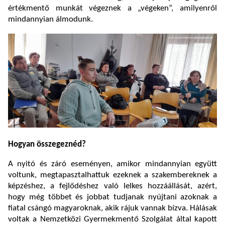
értékmentő munkát végeznek a „végeken”, amilyenről
mindannyian álmodunk.
Hogyan összegeznéd?
A nyitó és záró eseményen, amikor mindannyian együtt
voltunk, megtapasztalhattuk ezeknek a szakembereknek a
képzéshez, a fejlődéshez való lelkes hozzáállását, azért,
hogy még többet és jobbat tudjanak nyújtani azoknak a
fiatal csángó magyaroknak, akik rájuk vannak bízva. Hálásak
voltak a Nemzetközi Gyermekmentő Szolgálat által kapott