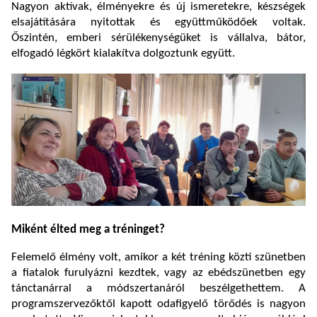
Nagyon aktívak, élményekre és új ismeretekre, készségek
elsajátítására nyitottak és együttműködőek voltak.
Őszintén, emberi sérülékenységüket is vállalva, bátor,
elfogadó légkört kialakítva dolgoztunk együtt.
Miként élted meg a tréninget?
Felemelő élmény volt, amikor a két tréning közti szünetben
a fiatalok furulyázni kezdtek, vagy az ebédszünetben egy
tánctanárral a módszertanáról beszélgethettem. A
programszervezőktől kapott odafigyelő törődés is nagyon