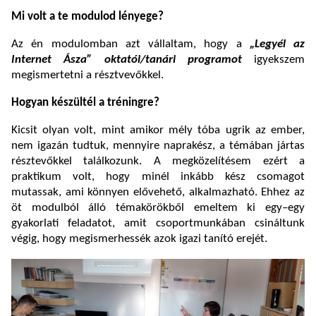
Mi volt a te modulod lényege?
Az én modulomban azt vállaltam, hogy a
„Legyél az
Internet Ásza” oktatói/tanári programot
igyekszem
megismertetni a résztvevőkkel.
Hogyan készültél a tréningre?
Kicsit olyan volt, mint amikor mély tóba ugrik az ember,
nem igazán tudtuk, mennyire naprakész, a témában jártas
résztevőkkel találkozunk. A megközelítésem ezért a
praktikum volt, hogy minél inkább kész csomagot
mutassak, ami könnyen elővehető, alkalmazható. Ehhez az
öt modulból álló témakörökből emeltem ki egy–egy
gyakorlati feladatot, amit csoportmunkában csináltunk
végig, hogy megismerhessék azok igazi tanító erejét.