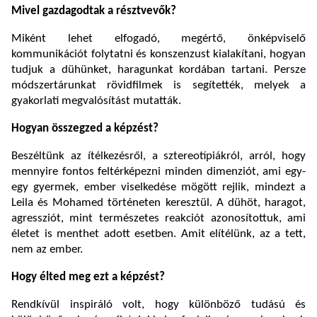
Mivel gazdagodtak a résztvevők?
Miként lehet elfogadó, megértő, önképviselő
kommunikációt folytatni és konszenzust kialakítani, hogyan
tudjuk a dühünket, haragunkat kordában tartani. Persze
módszertárunkat rövidfilmek is segítették, melyek a
gyakorlati megvalósítást mutatták.
Hogyan összegzed a képzést?
Beszéltünk az ítélkezésről, a sztereotípiákról, arról, hogy
mennyire fontos feltérképezni minden dimenziót, ami egy-
egy gyermek, ember viselkedése mögött rejlik, mindezt a
Leila és Mohamed történeten keresztül. A dühöt, haragot,
agressziót, mint természetes reakciót azonosítottuk, ami
életet is menthet adott esetben. Amit elítélünk, az a tett,
nem az ember.
Hogy élted meg ezt a képzést?
Rendkívül inspiráló volt, hogy különböző tudású és