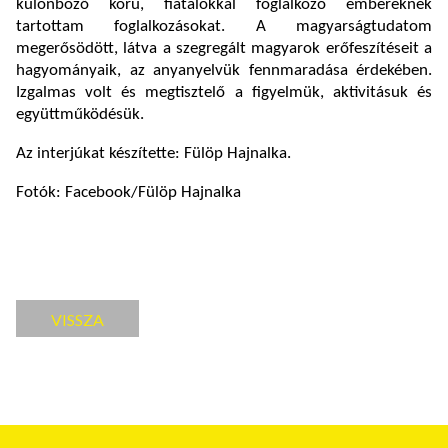
különböző korú, fiatalokkal foglalkozó embereknek
tartottam foglalkozásokat. A magyarságtudatom
megerősödött, látva a szegregált magyarok erőfeszítéseit a
hagyományaik, az anyanyelvük fennmaradása érdekében.
Izgalmas volt és megtisztelő a figyelmük, aktivitásuk és
együttműködésük.
Az interjúkat készítette: Fülöp Hajnalka.
Fotók: Facebook/Fülöp Hajnalka
VISSZA