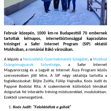
Február közepén, 1000 km-re Budapesttől 70 embernek
tartottak kétnapos, internetbiztonsággal kapcsolatos
tréninget a Safer Internet Program (SIP) oktatói
Moldvában, a romániai Bákó városában.
A képzés a
Nemzetközi Gyermekmentő Szolgálat
, a
Moldvai
Csángómagyarok Szövetsége
, a Safer Internet
Magyarország és a Legyél az Internet Ásza Program közös
szervezésében jött létre. A SIP négy oktatója tartotta a
foglalkozásokat: Böjte Zsófia, Fülöp Hajnalka, Koós Judit és
Pappné Bodolai Rita. A szakemberek különböző témákat
dolgoztak fel interaktív tréning-módszerekkel, modulokban.
Ezekből szemezgetünk.
Koós Judit: “Feloldódtak a gátak”