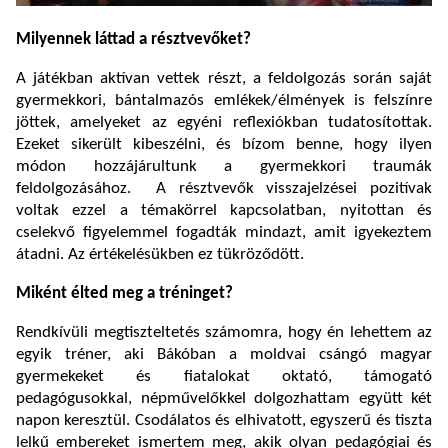
Milyennek láttad a résztvevőket?
A játékban aktívan vettek részt, a feldolgozás során saját
gyermekkori, bántalmazós emlékek/élmények is felszínre
jöttek, amelyeket az egyéni reflexiókban tudatosítottak.
Ezeket sikerült kibeszélni, és bízom benne, hogy ilyen
módon hozzájárultunk a gyermekkori traumák
feldolgozásához.
A résztvevők visszajelzései pozitívak
voltak ezzel a témakörrel kapcsolatban, nyitottan és
cselekvő figyelemmel fogadták mindazt, amit igyekeztem
átadni. Az értékelésükben ez tükröződött.
Miként élted meg a tréninget?
Rendkívüli megtiszteltetés számomra, hogy én lehettem az
egyik tréner, aki Bákóban a moldvai csángó magyar
gyermekeket és fiatalokat oktató, támogató
pedagógusokkal, népművelőkkel dolgozhattam együtt két
napon keresztül. Csodálatos és elhivatott, egyszerű és tiszta
lelkű embereket ismertem meg, akik olyan pedagógiai és