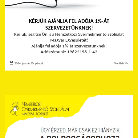
KÉRJÜK AJÁNLJA FEL ADÓJA 1%-ÁT
SZERVEZETÜNKNEK!
Kérjük, segítse Ön is a Nemzetközi Gyermekmentő Szolgálat
Magyar Egyesületét!
Ajánlja fel adója 1%-át szervezetünknek!
Adószámunk: 19622158-1-42
2014. január 10. péntek
Tovább ≫