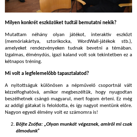
Milyen konkrét eszközöket tudtál bemutatni nekik?
Mutattam néhány olyan játékot, interaktív eszközt
(memóriakártya, sztorikocka, WordWall-játékok stb.),
amelyeket rendezvényeken tudnak bevetni a témában.
Izgalmas, élménydús, igazi kaland volt sok tekintetben ez a
kétnapos tréning.
Mi volt a legfelemelőbb tapasztalatod?
A nyitottságuk különösen a népművelő csoportnál vált
kézzelfoghatóvá, amikor megbeszéltük, hogy nyugodtan
beszélhetnek csángó magyarul, mert fogom érteni. Ez még
az addigi gátakat is feloldotta, és így nagyot mentünk előre.
Nagyon egyedi élmény volt ez számomra is!
Böjte Zsófia: „Olyan munkát végeznek, amiről mi csak
álmodunk”