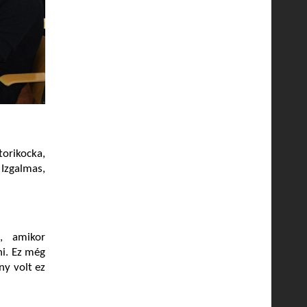
orikocka,
Izgalmas,
, amikor
i. Ez még
ny volt ez