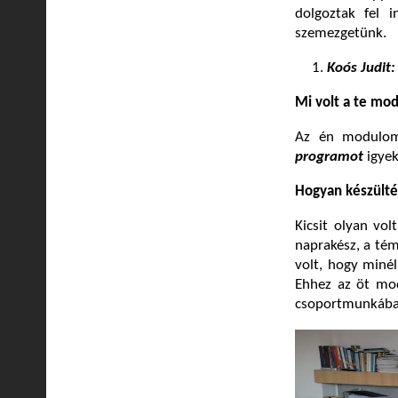
dolgoztak fel i
szemezgetünk.
Koós Judit:
Mi volt a te mo
Az én modulom
programot
igyek
Hogyan készültél
Kicsit olyan vo
naprakész, a tém
volt, hogy miné
Ehhez az öt mod
csoportmunkában 