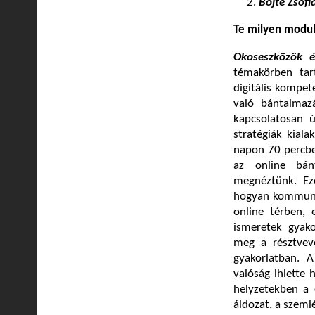
Böjte Zsóf
Te milyen modult
Okoseszközök é
témakörben tar
digitális kompet
való bántalmazá
kapcsolatosan ú
stratégiák kiala
napon 70 percbe
az online bán
megnéztünk. Eze
hogyan kommunik
online térben, 
ismeretek gyako
meg a résztvev
gyakorlatban. A
valóság ihlette 
helyzetekben a 
áldozat, a szemlé