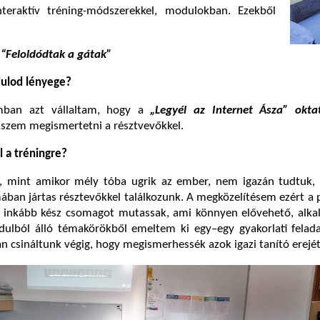
nteraktív tréning-módszerekkel, modulokban. Ezekből
 “Feloldódtak a gátak”
dulod lényege?
ban azt vállaltam, hogy a
„Legyél az Internet Ásza” oktat
szem megismertetni a résztvevőkkel.
 a tréningre?
lt, mint amikor mély tóba ugrik az ember, nem igazán tudtuk,
ában jártas résztevőkkel találkozunk. A megközelítésem ezért a
l inkább kész csomagot mutassak, ami könnyen elővehető, alka
ulból álló témakörökből emeltem ki egy–egy gyakorlati felada
csináltunk végig, hogy megismerhessék azok igazi tanító erejét