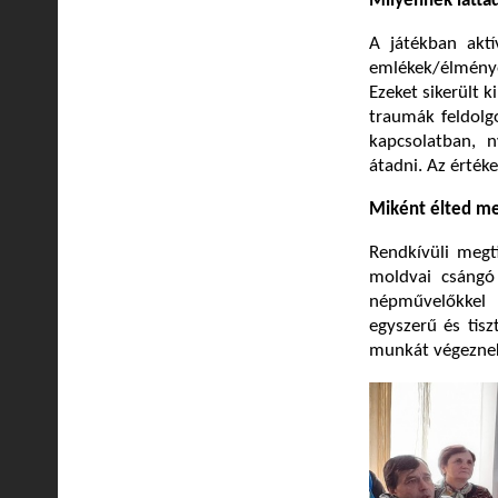
Milyennek látta
A játékban aktí
emlékek/élménye
Ezeket sikerült 
traumák feldolg
kapcsolatban, 
átadni. Az érték
Miként élted me
Rendkívüli megt
moldvai csángó
népművelőkkel 
egyszerű és tis
munkát végeznek