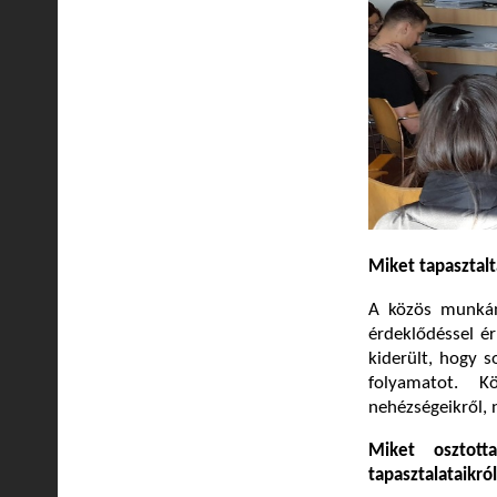
Miket tapasztalt
A közös munkán
érdeklődéssel é
kiderült, hogy s
folyamatot. Kö
nehézségeikről, 
Miket osztott
tapasztalataikró