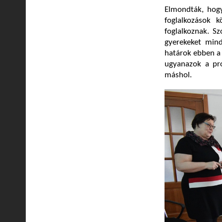
Elmondták, hog
foglalkozások 
foglalkoznak. S
gyerekeket minde
határok ebben a 
ugyanazok a pr
máshol.