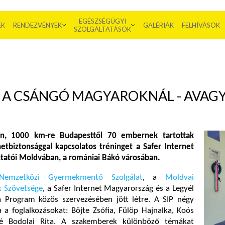
EGÉSZSÉGÜGYI
EK
RENDEZVÉNYEK
GALÉRIÁK
FELHÍVÁSOK
SZOLGÁLTATÁSOK
A CSÁNGÓ MAGYAROKNÁL - AVAGY 
n, 1000 km-re Budapesttől 70 embernek tartottak
netbiztonsággal kapcsolatos tréninget a Safer Internet
ktatói Moldvában, a romániai Bákó városában.
Nemzetközi Gyermekmentő Szolgálat
, a
Moldvai
 Szövetsége
, a Safer Internet Magyarország és a Legyél
a Program közös szervezésében jött létre. A SIP négy
a a foglalkozásokat: Böjte Zsófia, Fülöp Hajnalka, Koós
é Bodolai Rita. A szakemberek különböző témákat