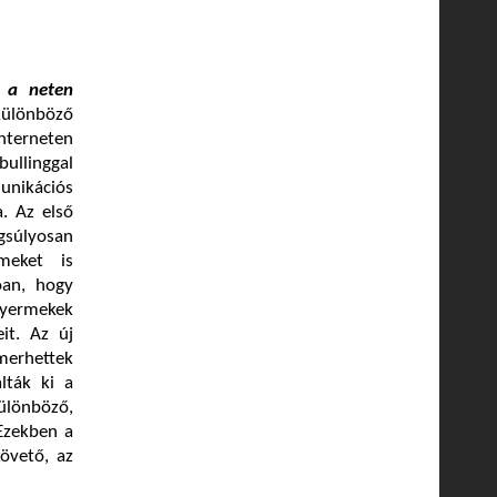
s a neten
különböző
interneten
ullinggal
unikációs
a. Az első
ngsúlyosan
meket is
óan, hogy
gyermekek
it. Az új
merhettek
lták ki a
ülönböző,
 Ezekben a
követő, az