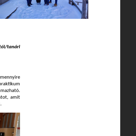
ói/tanári
 mennyire
 praktikum
lmazható.
tot, amit
.