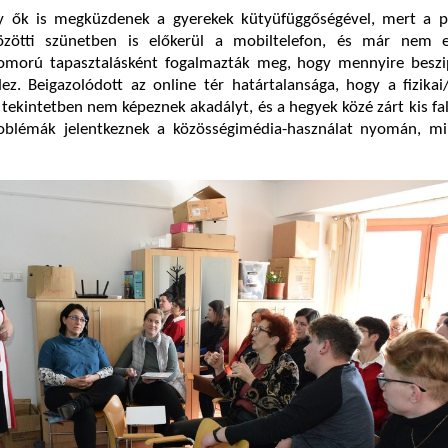
y ők is megküzdenek a gyerekek kütyüfüggőségével, mert a p
közötti szünetben is előkerül a mobiltelefon, és már nem 
zomorú tapasztalásként fogalmazták meg, hogy mennyire beszi
z. Beigazolódott az online tér határtalansága, hogy a fizikai/
tekintetben nem képeznek akadályt, és a hegyek közé zárt kis fa
oblémák jelentkeznek a közösségimédia-használat nyomán, mi