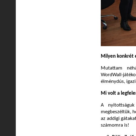
Milyen konkrét 
Mutattam néhán
WordWall-játéko
élménydús, igazi
Mi volt a legfel
A nyitottságu
megbeszéltük, h
az addigi gátaka
számomra is!