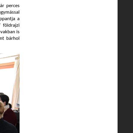
ár perces
egymással
ppantja a
 földrajzi
lvakban is
nt bárhol