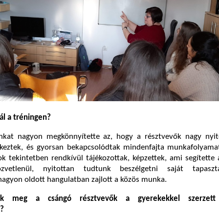
ál a tréningen?
kat nagyon megkönnyítette az, hogy a résztvevők nagy nyito
rkeztek, és gyorsan bekapcsolódtak mindenfajta munkafolyamat
ok tekintetben rendkívül tájékozottak, képzettek, ami segítette 
zvetlenül, nyitottan tudtunk beszélgetni saját tapasztal
nagyon oldott hangulatban zajlott a közös munka.
ak meg a csángó résztvevők a gyerekekkel szerzett 
l?