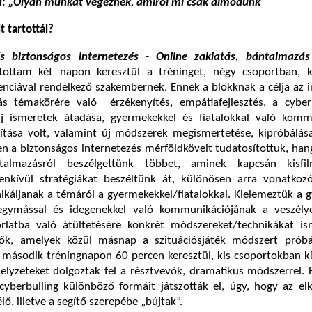
ia: „Olyan munkát végeznek, amiről mi csak álmodunk”
 tartottál?
s biztonságos internetezés - Online zaklatás, bántalmazá
tottam két napon keresztül a tréninget, négy csoportban, 
enciával rendelkező szakembernek. Ennek a blokknak a célja az 
s témakörére való érzékenyítés, empátiafejlesztés, a cyberb
j ismeretek átadása, gyermekekkel és fiatalokkal való komm
kítása volt, valamint új módszerek megismertetése, kipróbálás
n a biztonságos internetezés mérföldköveit tudatosítottuk, ha
talmazásról beszélgettünk többet, aminek kapcsán kisfil
nkívül stratégiákat beszéltünk át, különösen arra vonatkoz
áljanak a témáról a gyermekekkel/fiatalokkal. Kielemeztük a 
egymással és idegenekkel való kommunikációjának a veszélye
rlatba való átültetésére konkrét módszereket/technikákat is
ők, amelyek közül másnap a szituációsjáték módszert próbá
 második tréningnapon 60 percen keresztül, kis csoportokban k
helyzeteket dolgoztak fel a résztvevők, dramatikus módszerrel.
cyberbulling különböző formáit játszották el, úgy, hogy az el
lő, illetve a segítő szerepébe „bújtak”.