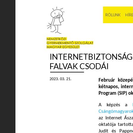
RÓLUNK
HÍR
INTERNETBIZTONSÁG 
FALVAK CSODÁI
2023. 03. 21.
Február közepé
kétnapos, inter
Program (SIP) o
A képzés a
Csángómagyarok
az Internet Ász
oktatója tartott
Judit és Pappn