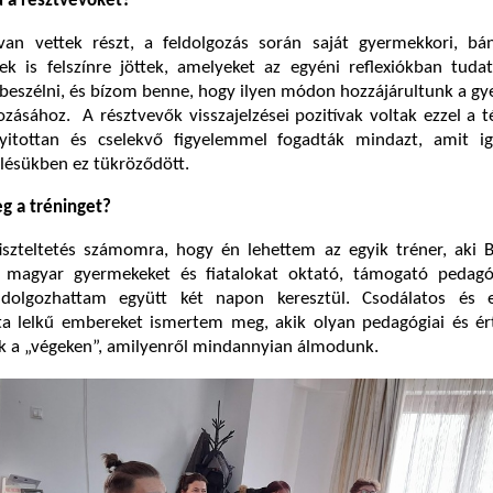
d a résztvevőket?
van vettek részt, a feldolgozás során saját gyermekkori, bá
k is felszínre jöttek, amelyeket az egyéni reflexiókban tudat
kibeszélni, és bízom benne, hogy ilyen módon hozzájárultunk a g
ozásához.
A résztvevők visszajelzései pozitívak voltak ezzel a 
nyitottan és cselekvő figyelemmel fogadták mindazt, amit i
elésükben ez tükröződött.
g a tréninget?
iszteltetés számomra, hogy én lehettem az egyik tréner, aki 
 magyar gyermekeket és fiatalokat oktató, támogató pedagó
dolgozhattam együtt két napon keresztül. Csodálatos és el
zta lelkű embereket ismertem meg, akik olyan pedagógiai és é
 a „végeken”, amilyenről mindannyian álmodunk.