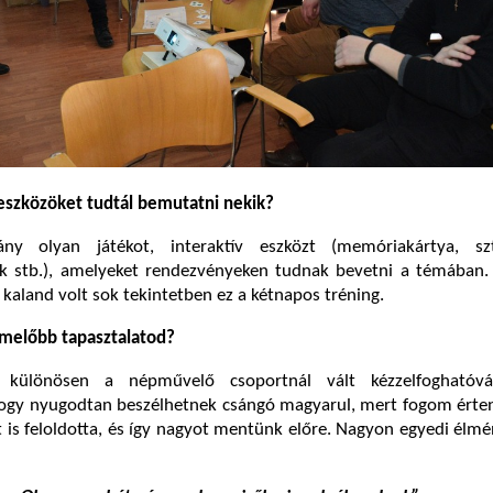
eszközöket tudtál bemutatni nekik?
y olyan játékot, interaktív eszközt (memóriakártya, szt
k stb.), amelyeket rendezvényeken tudnak bevetni a témában. 
 kaland volt sok tekintetben ez a kétnapos tréning.
emelőbb tapasztalatod?
k különösen a népművelő csoportnál vált kézzelfoghatóvá
ogy nyugodtan beszélhetnek csángó magyarul, mert fogom érten
t is feloldotta, és így nagyot mentünk előre. Nagyon egyedi élmé