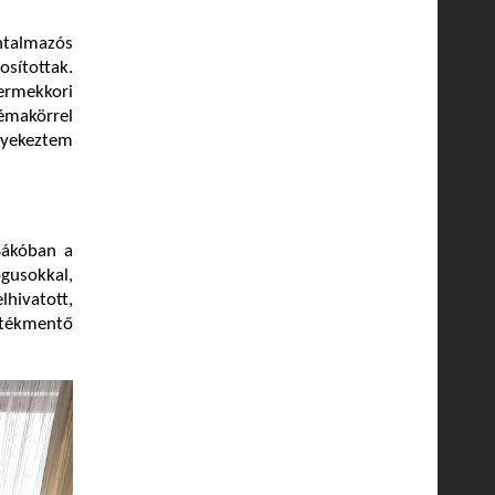
ntalmazós
osítottak.
yermekkori
témakörrel
gyekeztem
Bákóban a
gusokkal,
hivatott,
rtékmentő