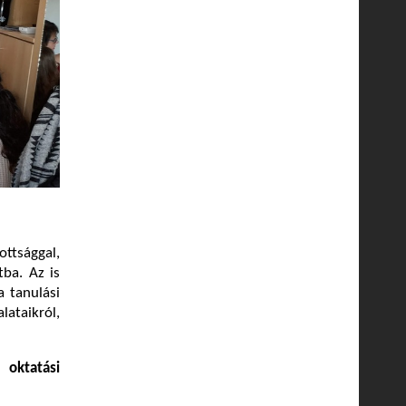
ttsággal,
ba. Az is
a tanulási
ataikról,
oktatási