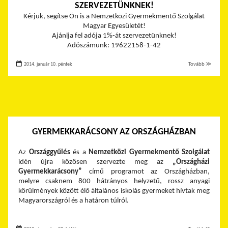
SZERVEZETÜNKNEK!
Kérjük, segítse Ön is a Nemzetközi Gyermekmentő Szolgálat
Magyar Egyesületét!
Ajánlja fel adója 1%-át szervezetünknek!
Adószámunk: 19622158-1-42
2014. január 10. péntek
Tovább ≫
GYERMEKKARÁCSONY AZ ORSZÁGHÁZBAN
Az
Országgyűlés
és a
Nemzetközi Gyermekmentő Szolgálat
idén újra közösen szervezte meg az
„Országházi
Gyermekkarácsony”
című programot az Országházban,
melyre csaknem 800 hátrányos helyzetű, rossz anyagi
körülmények között élő általános iskolás gyermeket hívtak meg
Magyarországról és a határon túlról.