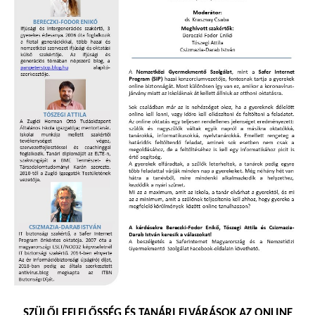
SZÜLŐI FELELŐSSÉG ÉS TANÁRI ELVÁRÁSOK AZ ONLINE