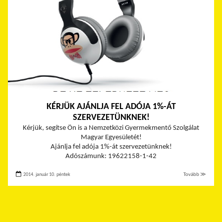
KÉRJÜK AJÁNLJA FEL ADÓJA 1%-ÁT
SZERVEZETÜNKNEK!
Kérjük, segítse Ön is a Nemzetközi Gyermekmentő Szolgálat
Magyar Egyesületét!
Ajánlja fel adója 1%-át szervezetünknek!
Adószámunk: 19622158-1-42
2014. január 10. péntek
Tovább ≫