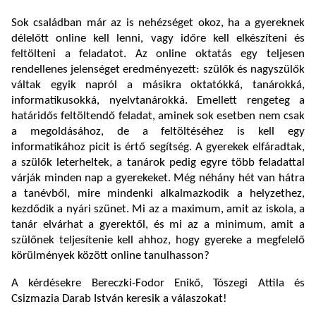
Sok családban már az is nehézséget okoz, ha a gyereknek
délelőtt online kell lenni, vagy időre kell elkészíteni és
feltölteni a feladatot. Az online oktatás egy teljesen
rendellenes jelenséget eredményezett: szülők és nagyszülők
váltak egyik napról a másikra oktatókká, tanárokká,
informatikusokká, nyelvtanárokká. Emellett rengeteg a
határidős feltöltendő feladat, aminek sok esetben nem csak
a megoldásához, de a feltöltéséhez is kell egy
informatikához picit is értő segítség. A gyerekek elfáradtak,
a szülők leterheltek, a tanárok pedig egyre több feladattal
várják minden nap a gyerekeket. Még néhány hét van hátra
a tanévből, mire mindenki alkalmazkodik a helyzethez,
kezdődik a nyári szünet. Mi az a maximum, amit az iskola, a
tanár elvárhat a gyerektől, és mi az a minimum, amit a
szülőnek teljesítenie kell ahhoz, hogy gyereke a megfelelő
körülmények között online tanulhasson?
A kérdésekre Bereczki-Fodor Enikő, Tószegi Attila és
Csizmazia Darab István keresik a válaszokat!