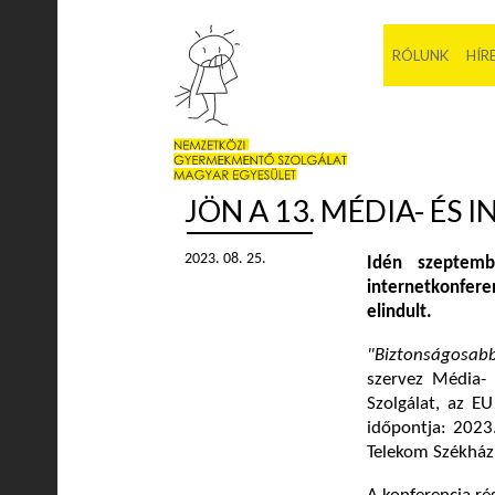
RÓLUNK
HÍR
JÖN A 13. MÉDIA- ÉS
2023. 08. 25.
Idén szeptem
internetkonfer
elindult.
"Biztonságosabb
szervez Média- 
Szolgálat, az E
időpontja: 2023
Telekom Székház