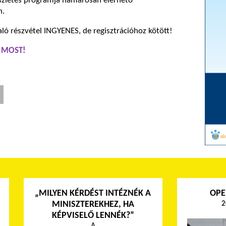
észletes programja hamarosan elérhető
n.
ó részvétel INGYENES, de regisztrációhoz kötött!
 MOST!
„MILYEN KÉRDÉST INTÉZNÉK A
OPE
MINISZTEREKHEZ, HA
2
KÉPVISELŐ LENNÉK?”