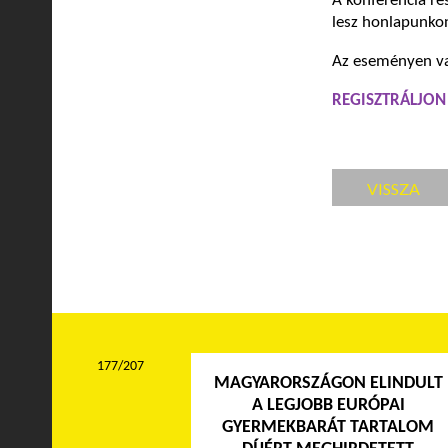
A konferencia r
lesz honlapunko
Az eseményen val
REGISZTRÁLJON
VISSZA
177/207
MAGYARORSZÁGON ELINDULT
A LEGJOBB EURÓPAI
GYERMEKBARÁT TARTALOM