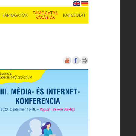
TÁMOGATÁS,
TÁMOGATÓK
KAPCSOLAT
VÁSÁRLÁS