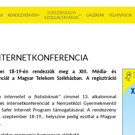
EGÉSZSÉGÜGYI
EK
RENDEZVÉNYEK
GALÉRIÁK
FELHÍVÁSOK
SZOLGÁLTATÁSOK
 INTERNETKONFERENCIA
ber 18-19-én rendezzük meg a XIII. Média- és
enciát a Magyar Telekom Székházban. A regisztráció
 internetet a fiataloknak"
címmel 13. alkalommal
és internetkonferenciát a N
emzetközi Gyermekmentő
U Safer Internet Program támogatásával. A rendezvény
. szeptember 18-19., helyszíne pedig ezúttal a
Magyar
.