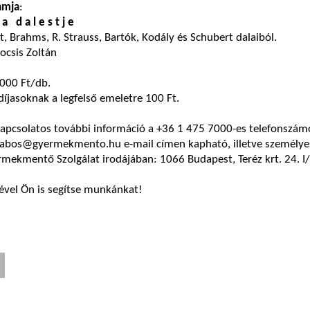
amja
:
a d a l e s t j e
, Brahms, R. Strauss, Bartók, Kodály és Schubert dalaiból.
ocsis Zoltán
 000 Ft/db.
íjasoknak a legfelső emeletre 100 Ft.
 kapcsolatos további információ a +36 1 475 7000-es telefonszá
 gabos@gyermekmento.hu e-mail címen kapható, illetve személye
ekmentő Szolgálat irodájában: 1066 Budapest, Teréz krt. 24. I/
lével Ön is segítse munkánkat!