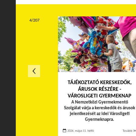
4/207
TÁJÉKOZTATÓ KERESKEDŐK,
ÁRUSOK RÉSZÉRE -
VÁROSLIGETI GYERMEKNAP
A Nemzetközi Gyermekmentő
Szolgálat várja a kereskedők és árusok
jelentkezését az idei Városligeti
Gyermeknapra.
2026. május 11. hétfő
Tovább 