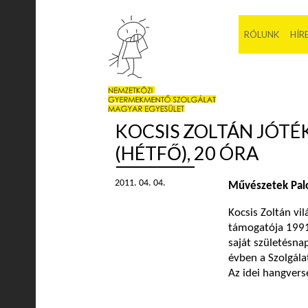
RÓLUNK
HÍR
KOCSIS ZOLTÁN JÓTÉ
(HÉTFŐ), 20 ÓRA
2011. 04. 04.
Művészetek Pal
Kocsis Zoltán v
támogatója 1991
saját születésn
évben a Szolgálat
Az idei hangvers