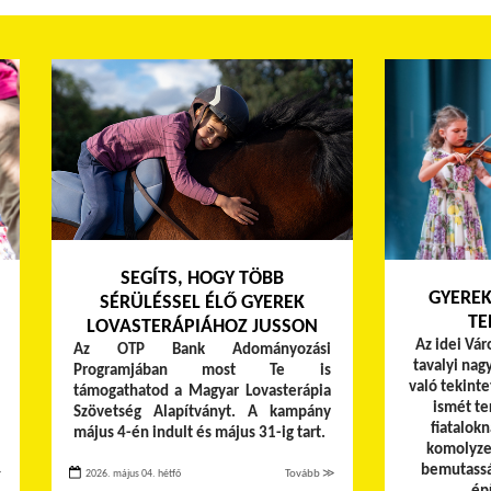
SEGÍTS, HOGY TÖBB
GYEREK
SÉRÜLÉSSEL ÉLŐ GYEREK
TE
LOVASTERÁPIÁHOZ JUSSON
Az idei Vár
Az OTP Bank Adományozási
tavalyi nag
Programjában most Te is
való tekinte
támogathatod a Magyar Lovasterápia
ismét te
Szövetség Alapítványt. A kampány
fiatalok
május 4-én indult és május 31-ig tart.
komolyze
bemutassá
≫
2026. május 04. hétfő
Tovább ≫