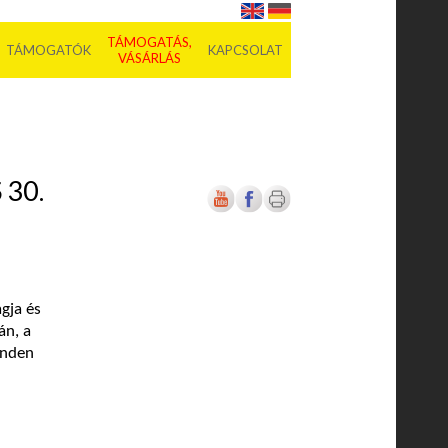
TÁMOGATÁS,
TÁMOGATÓK
KAPCSOLAT
VÁSÁRLÁS
30.
gja és
án, a
inden