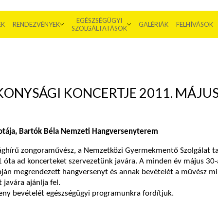
EGÉSZSÉGÜGYI
EK
RENDEZVÉNYEK
GALÉRIÁK
FELHÍVÁSOK
SZOLGÁLTATÁSOK
KONYSÁGI KONCERTJE 2011. MÁJUS 
otája, Bartók Béla Nemzeti Hangversenyterem
ilághírű zongoraművész, a Nemzetközi Gyermekmentő Szolgálat ta
 óta ad koncerteket szervezetünk javára. A minden év május 30-
apján megrendezett hangversenyt és annak bevételét a művész m
 javára ajánlja fel.
eny bevételét egészségügyi programunkra fordítjuk.