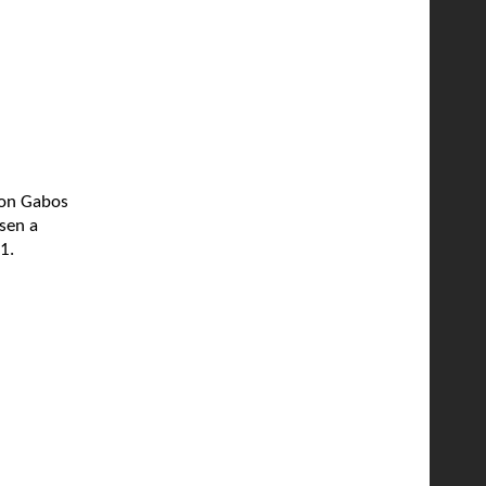
mon Gabos
sen a
1.