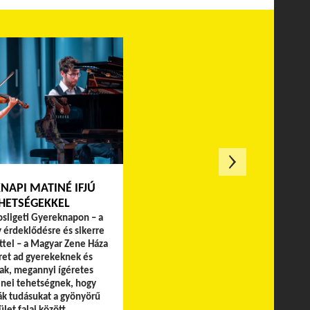
NAPI MATINÉ IFJÚ
HETSÉGEKKEL
osligeti Gyereknapon – a
y érdeklődésre és sikerre
ttel – a Magyar Zene Háza
ret ad gyerekeknek és
nak, megannyi ígéretes
nei tehetségnek, hogy
k tudásukat a gyönyörű