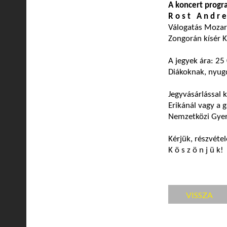
A koncert progr
R o s t A n d r e 
Válogatás Mozart
Zongorán kísér K
A jegyek ára: 25
Diákoknak, nyugd
Jegyvásárlással
Erikánál vagy a
Nemzetközi Gyerm
Kérjük, részvéte
K ö s z ö n j ü k!
VISSZA