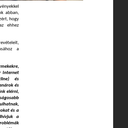
vényekkel
nk abban,
zért, hogy
 az ehhez
evételeit,
tásához a
rmekekre,
r Internet
line) és
anárok és
nk elérni,
ságosabb
dulhatnak,
rokat és a
lhívjuk a
problémák