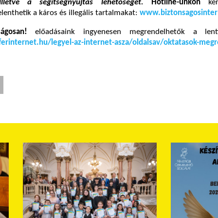
illetve a segítségnyújtás lehetőségét.
Hotline-unkon
ker
lenthetik a káros és illegális tartalmakat:
www.biztonsagosinter
nságosan!
előadásaink ingyenesen megrendelhetők a lenti
erinternet.hu/legyel-az-internet-asza/oldalsav/oktatasok-meg