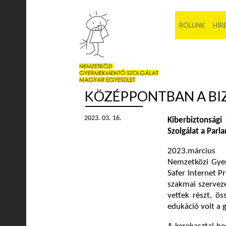
RÓLUNK
HÍR
KÖZÉPPONTBAN A BI
2023. 03. 16.
Kiberbiztonság
Szolgálat a Par
2023.március 
Nemzetközi Gyer
Safer Internet 
szakmai szerveze
vettek részt, ö
edukáció volt a 