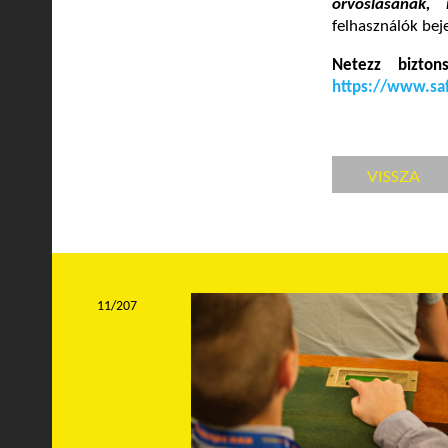
orvoslásának, 
felhasználók beje
Netezz bizto
https://www.saf
VISSZA
11/207