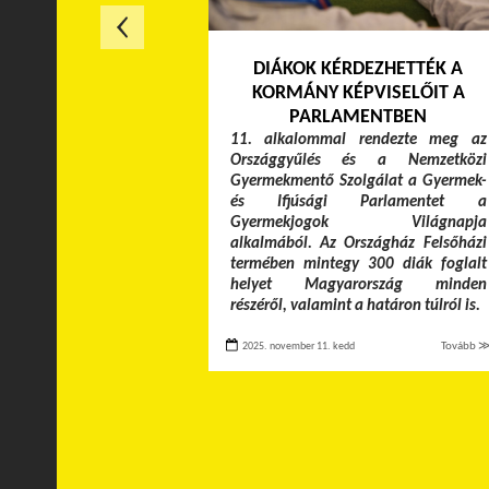
DIÁKOK KÉRDEZHETTÉK A
KORMÁNY KÉPVISELŐIT A
PARLAMENTBEN
11. alkalommal rendezte meg az
Országgyűlés és a Nemzetközi
Gyermekmentő Szolgálat a Gyermek-
és Ifjúsági Parlamentet a
Gyermekjogok Világnapja
alkalmából. Az Országház Felsőházi
termében mintegy 300 diák foglalt
helyet Magyarország minden
részéről, valamint a határon túlról is.
2025. november 11. kedd
Tovább 