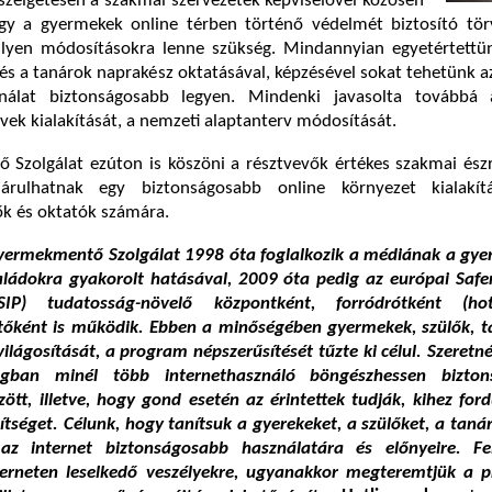
szélgetésen a szakmai szervezetek képviselővel közösen
gy a gyermekek online térben történő védelmét biztosító tör
lyen módosításokra lenne szükség. Mindannyian egyetértettü
és a tanárok naprakész oktatásával, képzésével sokat tehetünk a
ználat biztonságosabb legyen. Mindenki javasolta továbbá
vek kialakítását, a nemzeti alaptanterv módosítását.
Szolgálat ezúton is köszöni a résztvevők értékes szakmai észr
árulhatnak egy biztonságosabb online környezet kialakí
ők és oktatók számára.
ermekmentő Szolgálat 1998 óta foglalkozik a médiának a gye
saládokra gyakorolt hatásával, 2009 óta pedig az európai Safe
IP) tudatosság-növelő központként, forródrótként (hot
őként is működik. Ebben a minőségében gyermekek, szülők, t
ilágosítását, a program népszerűsítését tűzte ki célul. Szeretné
gban minél több internethasználó böngészhessen bizton
tt, illetve, hogy gond esetén az érintettek tudják, kihez for
ítséget. Célunk, hogy tanítsuk a gyerekeket, a szülőket, a taná
az internet biztonságosabb használatára és előnyeire. Fe
terneten leselkedő veszélyekre, ugyanakkor megteremtjük a 