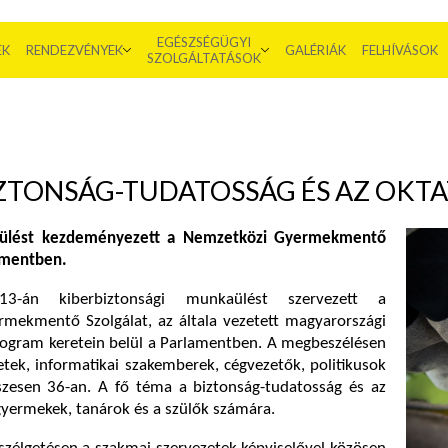
EGÉSZSÉGÜGYI
EK
RENDEZVÉNYEK
GALÉRIÁK
FELHÍVÁSOK
SZOLGÁLTATÁSOK
ZTONSÁG-TUDATOSSÁG ÉS AZ OKTA
i ülést kezdeményezett a Nemzetközi Gyermekmentő
lamentben.
13-án kiberbiztonsági munkaülést szervezett a
mekmentő Szolgálat, az általa vezetett magyarországi
Program keretein belül a Parlamentben. A megbeszélésen
tek, informatikai szakemberek, cégvezetők, politikusok
sszesen 36-an. A fő téma a biztonság-tudatosság és az
gyermekek, tanárok és a szülők számára.