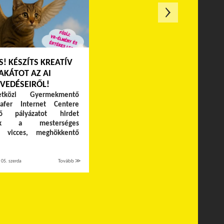
S! KÉSZÍTS KREATÍV
AKÁTOT AZ AI
VEDÉSEIRŐL!
közi Gyermekmentő
Safer Internet Centere
ítő pályázatot hirdet
nek a mesterséges
cia vicces, meghökkentő
05. szerda
Tovább ≫