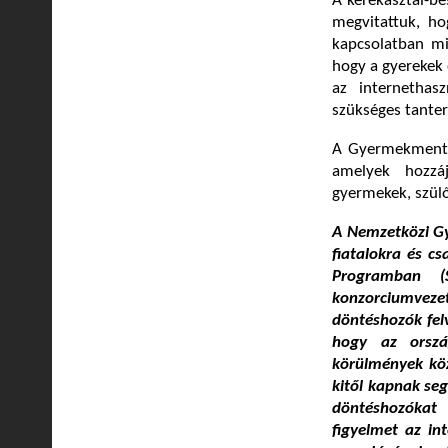
A kerekasztal-be
megvitattuk, ho
kapcsolatban mi
hogy a gyerekek 
az internethas
szükséges tanter
A Gyermekmentő 
amelyek hozzáj
gyermekek, szül
A Nemzetközi Gy
fiatalokra és c
Programban (S
konzorciumvezet
döntéshozók felv
hogy az orszá
körülmények közö
kitől kapnak seg
döntéshozókat 
figyelmet az in