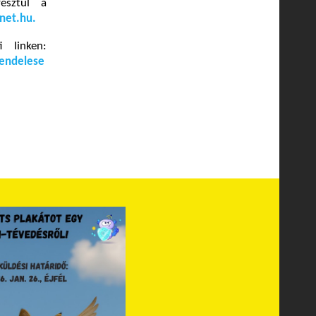
esztül a
net.hu
.
 linken:
rendelese