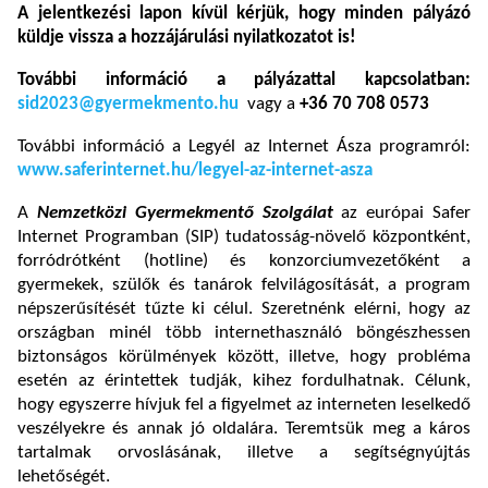
A jelentkezési lapon kívül kérjük, hogy minden pályázó
küldje vissza a hozzájárulási nyilatkozatot is!
További információ
a pályázattal kapcsolatban:
sid2023@gyermekmento.hu
vagy a
+36 70 708 0573
További információ a Legyél az Internet Ásza programról:
www.saferinternet.hu/legyel-az-internet-asza
A
Nemzetközi Gyermekmentő Szolgálat
az európai Safer
Internet Programban (SIP) tudatosság-növelő központként,
forródrótként (hotline) és konzorciumvezetőként a
gyermekek, szülők és tanárok felvilágosítását, a program
népszerűsítését tűzte ki célul. Szeretnénk elérni, hogy az
országban minél több internethasználó böngészhessen
biztonságos körülmények között, illetve, hogy probléma
esetén az érintettek tudják, kihez fordulhatnak. Célunk,
hogy egyszerre hívjuk fel a figyelmet az interneten leselkedő
veszélyekre és annak jó oldalára. Teremtsük meg a káros
tartalmak orvoslásának, illetve a segítségnyújtás
lehetőségét.