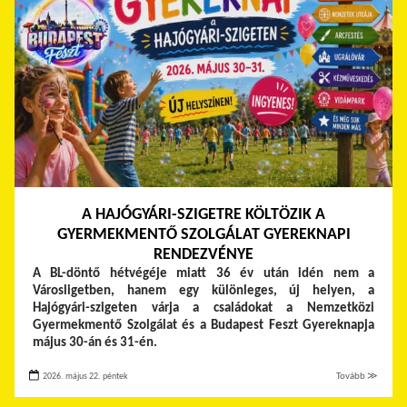
A HAJÓGYÁRI-SZIGETRE KÖLTÖZIK A
GYERMEKMENTŐ SZOLGÁLAT GYEREKNAPI
RENDEZVÉNYE
A BL-döntő hétvégéje miatt 36 év után idén nem a
Városligetben, hanem egy különleges, új helyen, a
Hajógyári-szigeten várja a családokat a Nemzetközi
Gyermekmentő Szolgálat és a Budapest Feszt Gyereknapja
május 30-án és 31-én.
2026. május 22. péntek
Tovább ≫