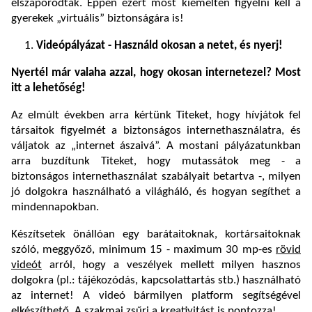
elszaporodtak. Éppen ezért most kiemelten figyelni kell a
gyerekek „virtuális” biztonságára is!
Videópályázat -
Használd okosan a netet, és nyerj!
Nyertél már valaha azzal, hogy okosan internetezel? Most
itt a lehetőség!
Az elmúlt években arra kértünk Titeket, hogy hívjátok fel
társaitok figyelmét a biztonságos internethasználatra, és
váljatok az „internet ászaivá”. A mostani pályázatunkban
arra buzdítunk Titeket, hogy mutassátok meg - a
biztonságos internethasználat szabályait betartva -, milyen
jó dolgokra használható a világháló, és hogyan segíthet a
mindennapokban.
Készítsetek önállóan egy barátaitoknak, kortársaitoknak
szóló, meggyőző, minimum 15 - maximum 30 mp-es
rövid
videót
arról, hogy a veszélyek mellett milyen hasznos
dolgokra (pl.: tájékozódás, kapcsolattartás stb.) használható
az internet! A videó bármilyen platform segítségével
elkészíthető. A szakmai zsűri a kreativitást is pontozza!