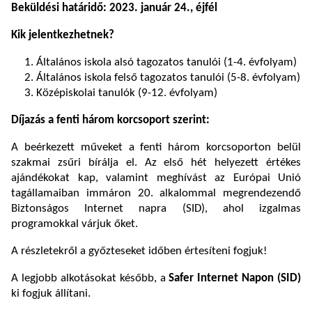
Beküldési határidő: 2023. január 24., éjfél
Kik jelentkezhetnek?
Általános iskola alsó tagozatos tanulói (1-4. évfolyam)
Általános iskola felső tagozatos tanulói (5-8. évfolyam)
Középiskolai tanulók (9-12. évfolyam)
Díjazás a fenti három korcsoport szerint:
A beérkezett műveket a fenti három korcsoporton belül
szakmai zsűri bírálja el. Az első hét helyezett értékes
ajándékokat kap, valamint meghívást az Európai Unió
tagállamaiban immáron 20. alkalommal megrendezendő
Biztonságos Internet napra (SID), ahol izgalmas
programokkal várjuk őket.
A részletekről a győzteseket időben értesíteni fogjuk!
A legjobb alkotásokat később, a
Safer Internet Napon (SID)
ki fogjuk állítani.