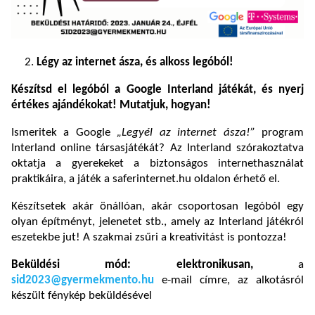
Légy az internet ásza, és alkoss legóból!
Készítsd el legóból a Google Interland játékát, és nyerj
értékes ajándékokat! Mutatjuk, hogyan!
Ismeritek a Google
„Legyél az internet ásza!”
program
Interland online társasjátékát? Az Interland szórakoztatva
oktatja a gyerekeket a biztonságos internethasználat
praktikáira, a játék a saferinternet.hu oldalon érhető el.
Készítsetek akár önállóan, akár csoportosan legóból egy
olyan építményt, jelenetet stb., amely az Interland játékról
eszetekbe jut! A szakmai zsűri a kreativitást is pontozza!
Beküldési mód: elektronikusan,
a
sid2023@gyermekmento.hu
e-mail címre, az alkotásról
készült fénykép beküldésével