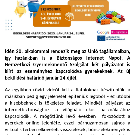
Idén 20. alkalommal rendezik meg az Unió tagállamaiban,
így hazánkban is a Biztonságos Internet Napot. A
Nemzetközi Gyermekmentő Szolgálat két pályázatot is
kiírt az eseményhez kapcsolódva gyerekeknek. Az új
beküldési határidő január 24.éjfél.
Az egyikben rövid videót kell a fiataloknak készíteniük, a
másikban pedig egy jelenetet építeniük legóból – ez utóbbi
a kisebbeknek is tökéletes feladat. Mindkét pályázat az
internetbiztonsághoz, a világháló okos használatához
kapcsolódik. A mögöttünk lévő években fokozódott a
gyerekek online jelenléte, ezzel párhuzamosan sajnos a
virtuális térben elkövetett visszaélések, bűncselekmények is