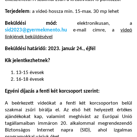
Terjedelem
: a videó hossza min. 15-max. 30 mp lehet
Beküldési mód:
elektronikusan, a
sid2023@gyermekmento.hu
e-mail címre, a
videó
linkjének beküldésével
Beküldési határidő: 2023. január 24., éjfél
Kik jelentkezhetnek?
13-15 évesek
16-18 évesek
Egyéni díjazás a fenti két korcsoport szerint:
A beérkezett videókat a fenti két korcsoporton belül
szakmai zsűri bírálja el. Az első hét helyezett értékes
ajándékokat kap, valamint meghívást az Európai Unió
tagállamaiban immáron 20. alkalommal megrendezendő
Biztonságos Internet napra (SID), ahol izgalmas
programokkal várjuk őket.