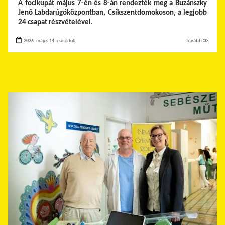
A focikupát május 7-én és 8-án rendezték meg a Buzánszky
Jenő Labdarúgóközpontban, Csíkszentdomokoson, a legjobb
24 csapat részvételével.
2026. május 14. csütörtök
Tovább ≫