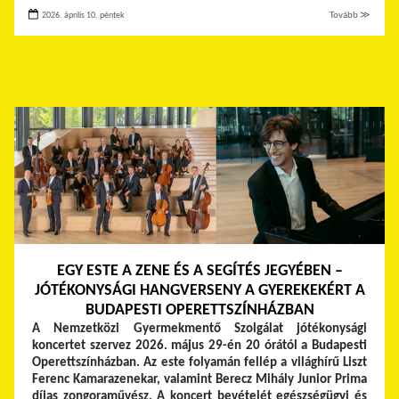
2026. április 10. péntek
Tovább ≫
EGY ESTE A ZENE ÉS A SEGÍTÉS JEGYÉBEN –
JÓTÉKONYSÁGI HANGVERSENY A GYEREKEKÉRT A
BUDAPESTI OPERETTSZÍNHÁZBAN
A Nemzetközi Gyermekmentő Szolgálat jótékonysági
koncertet szervez 2026. május 29-én 20 órától a Budapesti
Operettszínházban. Az este folyamán fellép a világhírű Liszt
Ferenc Kamarazenekar, valamint Berecz Mihály Junior Prima
díjas zongoraművész. A koncert bevételét egészségügyi és