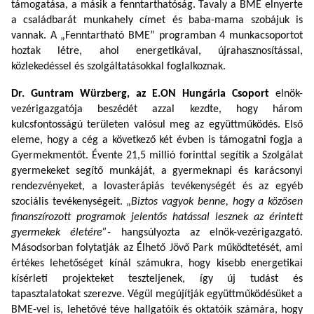
támogatása, a másik a fenntarthatóság. Tavaly a BME elnyerte
a családbarát munkahely címet és baba-mama szobájuk is
vannak. A „Fenntartható BME” programban 4 munkacsoportot
hoztak létre, ahol energetikával, újrahasznosítással,
közlekedéssel és szolgáltatásokkal foglalkoznak.
Dr. Guntram Würzberg, az E.ON Hungária Csoport
elnök-
vezérigazgatója beszédét azzal kezdte, hogy három
kulcsfontosságú területen valósul meg az együttműködés.
Első
eleme, hogy a cég a következő két évben is támogatni fogja a
Gyermekmentőt. Évente 21,5 millió forinttal segítik a Szolgálat
gyermekeket segítő munkáját, a gyermeknapi és karácsonyi
rendezvényeket, a lovasterápiás tevékenységét és az egyéb
szociális tevékenységeit. „
Biztos vagyok benne, hogy a közösen
finanszírozott programok jelentős hatással lesznek az érintett
gyermekek életére”-
hangsúlyozta az elnök-vezérigazgató.
Másodsorban folytatják az Élhető Jövő Park működtetését, ami
értékes lehetőséget kínál számukra, hogy kisebb energetikai
kísérleti projekteket teszteljenek, így új tudást és
tapasztalatokat szerezve. Végül megújítják együttműködésüket a
BME-vel is, lehetővé téve hallgatóik és oktatóik számára, hogy