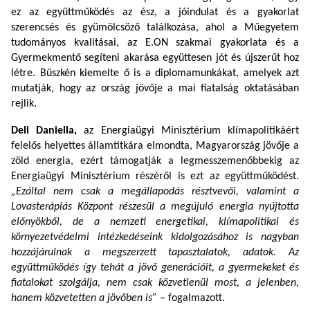
ez az együttműködés
az ész, a jóindulat és a gyakorlat
szerencsés és gyümölcsöző találkozása, ahol a Műegyetem
tudományos kvalitásai, az E.ON szakmai gyakorlata és a
Gyermekmentő segíteni akarása együttesen jót és újszerűt hoz
létre. Büszkén kiemelte ő is a diplomamunkákat, amelyek azt
mutatják, hogy az ország jövője a mai fiatalság oktatásában
rejlik.
Deli Daniella,
az Energiaügyi Minisztérium
klímapolitikáért
felelős helyettes államtitkára elmondta, Magyarország jövője a
zöld energia, ezért támogatják a legmesszemenőbbekig az
Energiaügyi Minisztérium részéről is ezt az együttműködést.
„Ezáltal nem csak a megállapodás résztvevői, valamint a
Lovasterápiás Központ részesül a megújuló energia nyújtotta
előnyökből, de a nemzeti energetikai, klímapolitikai és
környezetvédelmi intézkedéseink kidolgozásához is nagyban
hozzájárulnak a megszerzett tapasztalatok, adatok. Az
együttműködés így tehát a jövő generációit, a gyermekeket és
fiatalokat szolgálja, nem csak közvetlenül most, a jelenben,
hanem közvetetten a jövőben is”
– fogalmazott.