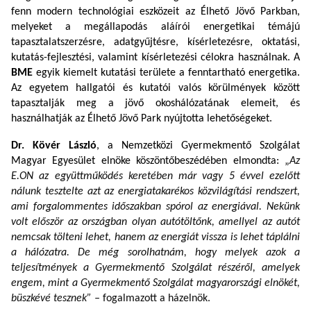
fenn modern technológiai eszközeit az Élhető Jövő Parkban,
melyeket a megállapodás aláírói energetikai témájú
tapasztalatszerzésre, adatgyűjtésre, kísérletezésre, oktatási,
kutatás-fejlesztési, valamint kísérletezési célokra használnak. A
BME
egyik kiemelt kutatási területe a fenntartható energetika.
Az egyetem hallgatói és kutatói valós körülmények között
tapasztalják meg a jövő okoshálózatának elemeit, és
használhatják az Élhető Jövő Park nyújtotta lehetőségeket.
Dr. Kövér László
, a Nemzetközi Gyermekmentő Szolgálat
Magyar Egyesület elnöke köszöntőbeszédében elmondta:
„
Az
E.ON az együttműködés keretében már vagy 5 évvel ezelőtt
nálunk tesztelte azt az energiatakarékos közvilágítási rendszert,
ami forgalommentes időszakban spórol az energiával. Nekünk
volt először az országban olyan autótöltőnk, amellyel az autót
nemcsak tölteni lehet, hanem az energiát vissza is lehet táplálni
a hálózatra. De még sorolhatnám, hogy melyek azok a
teljesítmények a Gyermekmentő Szolgálat részéről, amelyek
engem, mint a Gyermekmentő Szolgálat magyarországi elnökét,
büszkévé tesznek” –
fogalmazott a házelnök.