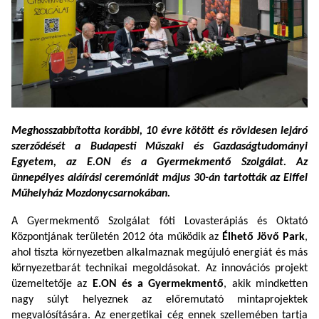
Meghosszabbította korábbi, 10 évre kötött és rövidesen lejáró
szerződését a Budapesti Műszaki és Gazdaságtudományi
Egyetem, az E.ON és a Gyermekmentő Szolgálat. Az
ünnepélyes aláírási ceremóniát május 30-án tartották az Eiffel
Műhelyház Mozdonycsarnokában.
A Gyermekmentő Szolgálat fóti Lovasterápiás és Oktató
Központjának területén 2012 óta működik az
Élhető Jövő Park
,
ahol tiszta környezetben alkalmaznak megújuló energiát és más
környezetbarát technikai megoldásokat. Az innovációs projekt
üzemeltetője az
E.ON és a Gyermekmentő
, akik mindketten
nagy súlyt helyeznek az előremutató mintaprojektek
megvalósítására. Az energetikai cég ennek szellemében tartja