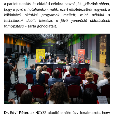
a parkot kutatási és oktatási célokra használják.
„Hiszünk abban,
hogy a jövő a fiataljainkon múlik, ezért elkötelezettek vagyunk a
különböző oktatási programok mellett, mint például a
technikusok duális képzése, a jövő generáció oktatásának
támogatása
– zárta gondolatait.
Dr. Edvi Péter,
az NGYSZ alapító elnöke úgy fogalmazott, hogy