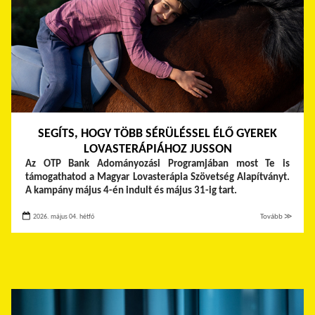
SEGÍTS, HOGY TÖBB SÉRÜLÉSSEL ÉLŐ GYEREK
LOVASTERÁPIÁHOZ JUSSON
Az OTP Bank Adományozási Programjában most Te is
támogathatod a Magyar Lovasterápia Szövetség Alapítványt.
A kampány május 4-én indult és május 31-ig tart.
2026. május 04. hétfő
Tovább ≫