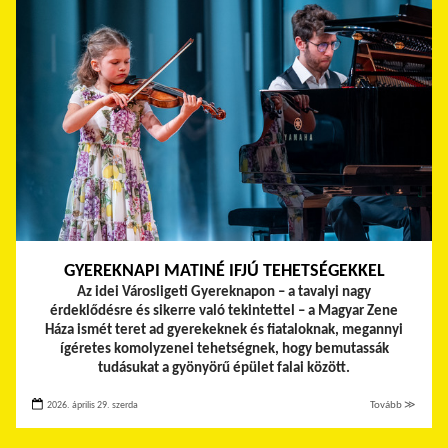
GYEREKNAPI MATINÉ IFJÚ TEHETSÉGEKKEL
Az idei Városligeti Gyereknapon – a tavalyi nagy
érdeklődésre és sikerre való tekintettel – a Magyar Zene
Háza ismét teret ad gyerekeknek és fiataloknak, megannyi
ígéretes komolyzenei tehetségnek, hogy bemutassák
tudásukat a gyönyörű épület falai között.
2026. április 29. szerda
Tovább ≫