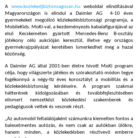
A
www.kozlekedjbiztonsagosan.hu
weboldal elindításával
Magyarországon is elindul a Daimler AG 4-10 éves
gyermekeket megcélzó közlekedésbiztonsági programja, a
MobileKids. MoKi-val, a kezdeményezés kabalafigurájával az
első Kecskeméten gyártott Mercedes-Benz B-osztály
jótékony célú aukcióján keresztül, illetve egy országos
gyermekrajzpályázat keretében ismerkedhet meg a hazai
közönség.
A Daimler AG által 2001-ben életre hívott MoKi program
célja, hogy világszerte játékos és szórakoztató módon tegye
fogékonnyá a négy-tíz éves korosztályt a mobilitás és a
közlekedésbiztonság kérdéseire. A program szakmai
hátterének kidolgozásában és továbbfejlesztésében
elismert nemzetközi közlekedési szakemberek és
pedagógusok vettek és vesznek részt.
„Az automobil feltalálójaként számunkra kiemelten fontos a
balesetmentes autózás, és nem csak az autókban ülőkre,
hanem minden, a közlekedésben résztvevő emberre