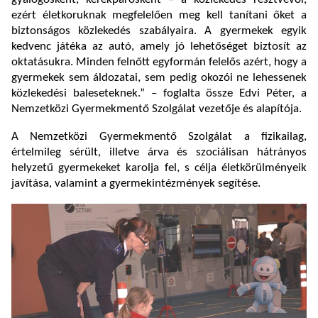
ezért életkoruknak megfelelően meg kell tanítani őket a
biztonságos közlekedés szabályaira. A gyermekek egyik
kedvenc játéka az autó, amely jó lehetőséget biztosít az
oktatásukra. Minden felnőtt egyformán felelős azért, hogy a
gyermekek sem áldozatai, sem pedig okozói ne lehessenek
közlekedési baleseteknek.” – foglalta össze Edvi Péter, a
Nemzetközi Gyermekmentő Szolgálat vezetője és alapítója.
A Nemzetközi Gyermekmentő Szolgálat a fizikailag,
értelmileg sérült, illetve árva és szociálisan hátrányos
helyzetű gyermekeket karolja fel, s célja életkörülményeik
javítása, valamint a gyermekintézmények segítése.