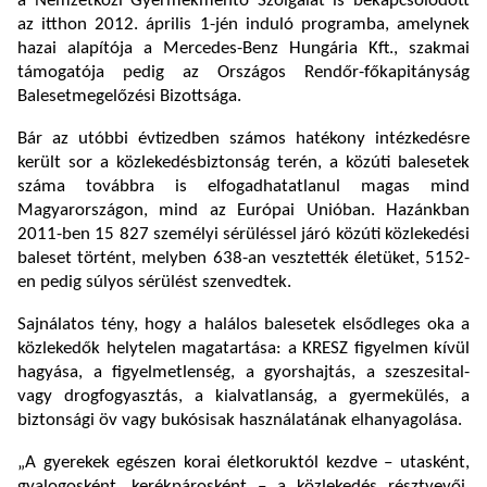
a Nemzetközi Gyermekmentő Szolgálat is bekapcsolódott
az itthon 2012. április 1-jén induló programba, amelynek
hazai alapítója a Mercedes-Benz Hungária Kft., szakmai
támogatója pedig az Országos Rendőr-főkapitányság
Balesetmegelőzési Bizottsága.
Bár az utóbbi évtizedben számos hatékony intézkedésre
került sor a közlekedésbiztonság terén, a közúti balesetek
száma továbbra is elfogadhatatlanul magas mind
Magyarországon, mind az Európai Unióban. Hazánkban
2011-ben 15 827 személyi sérüléssel járó közúti közlekedési
baleset történt, melyben 638-an vesztették életüket, 5152-
en pedig súlyos sérülést szenvedtek.
Sajnálatos tény, hogy a halálos balesetek elsődleges oka a
közlekedők helytelen magatartása: a KRESZ figyelmen kívül
hagyása, a figyelmetlenség, a gyorshajtás, a szeszesital-
vagy drogfogyasztás, a kialvatlanság, a gyermekülés, a
biztonsági öv vagy bukósisak használatának elhanyagolása.
„A gyerekek egészen korai életkoruktól kezdve – utasként,
gyalogosként, kerékpárosként – a közlekedés résztvevői,