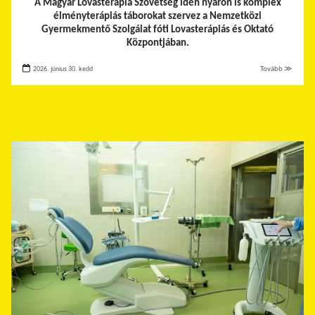
A Magyar Lovasterápia Szövetség idén nyáron is komplex
élményterápiás táborokat szervez a Nemzetközi
Gyermekmentő Szolgálat fóti Lovasterápiás és Oktató
Központjában.
2026. június 30. kedd
Tovább ≫