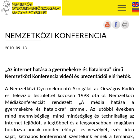
NEMZETKÖZI KONFERENCIA
2010. 09. 13.
„Az internet hatása a gyermekekre és fiatalokra” című
Nemzetközi Konferencia videói és prezentációi elérhetők.
A Nemzetközi Gyermekmentő Szolgálat az Országos Rádió
és Televízió Testülettel közösen 1998 óta öt Nemzetközi
Médiakonferenciát rendezett „A média hatása a
gyermekekre és fiatalokra” címmel. Az utóbbi években
mind mennyiségileg, mind minőségileg és technikailag az
internet fejlődött a legtöbbet és a leggyorsabban, magában
hordozva annak minden előnyét és veszélyét, ezért idén
saját, kétnapos konferenciát szentelünk ennek a témának,