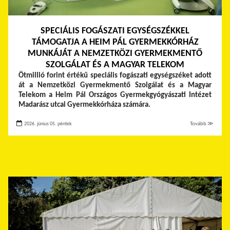
SPECIÁLIS FOGÁSZATI EGYSÉGSZÉKKEL
TÁMOGATJA A HEIM PÁL GYERMEKKÓRHÁZ
MUNKÁJÁT A NEMZETKÖZI GYERMEKMENTŐ
SZOLGÁLAT ÉS A MAGYAR TELEKOM
Ötmillió forint értékű speciális fogászati egységszéket adott
át a Nemzetközi Gyermekmentő Szolgálat és a Magyar
Telekom a Heim Pál Országos Gyermekgyógyászati Intézet
Madarász utcai Gyermekkórháza számára.
2026. június 05. péntek
Tovább ≫