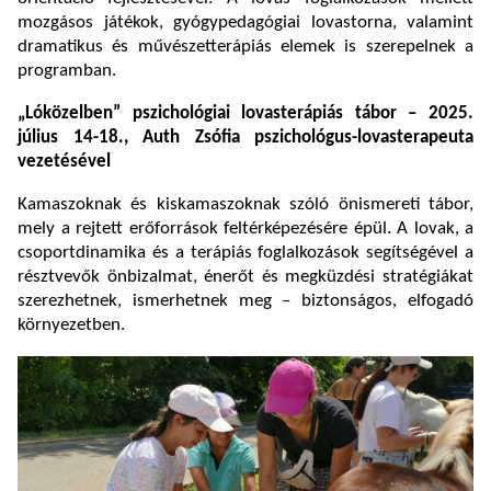
mozgásos játékok, gyógypedagógiai lovastorna, valamint
dramatikus és művészetterápiás elemek is szerepelnek a
programban.
„Lóközelben” pszichológiai lovasterápiás tábor – 2025.
július 14-18., Auth Zsófia pszichológus-lovasterapeuta
vezetésével
Kamaszoknak és kiskamaszoknak szóló önismereti tábor,
mely a rejtett erőforrások feltérképezésére épül. A lovak, a
csoportdinamika és a terápiás foglalkozások segítségével a
résztvevők önbizalmat, énerőt és megküzdési stratégiákat
szerezhetnek, ismerhetnek meg – biztonságos, elfogadó
környezetben.