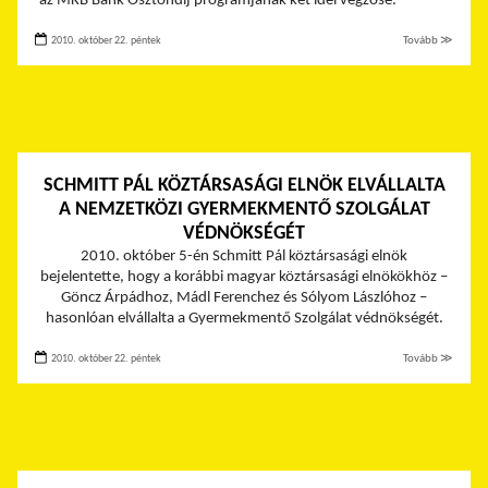
az MKB Bank Ösztöndíj programjának két idei végzőse.
2010. október 22. péntek
Tovább ≫
SCHMITT PÁL KÖZTÁRSASÁGI ELNÖK ELVÁLLALTA
A NEMZETKÖZI GYERMEKMENTŐ SZOLGÁLAT
VÉDNÖKSÉGÉT
2010. október 5-én Schmitt Pál köztársasági elnök
bejelentette, hogy a korábbi magyar köztársasági elnökökhöz –
Göncz Árpádhoz, Mádl Ferenchez és Sólyom Lászlóhoz –
hasonlóan elvállalta a Gyermekmentő Szolgálat védnökségét.
2010. október 22. péntek
Tovább ≫