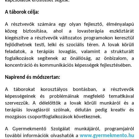
kapcsolatok erősítését segítik.
A táborok célja:
A résztvevők számára egy olyan fejlesztő, élményalapú
közeg biztosítása, ahol a lovasterápia eszköztárát
kiegészítve a résztvevők változatos programokon keresztül
fejlődhetnek testi, lelki és szociális téren. A lovak körüli
feladatok, a terápiás lovaglás, valamint a strukturált
foglalkozások segítenek az önállóság, az önbizalom, a
koncentráció és kommunikációs képességek fejlesztésében.
Napirend és módszertan:
A táborokat korosztályos bontásban, a résztvevők
képességeinek és problémáinak megfelelő tematikával
szervezzük. A délelőttök a lovak körüli munkáról és a
terápiás lovaglásról szólnak, délután pedig kreatív és
mozgásos csoportfoglalkozások következnek.
A Gyermekmentő Szolgálat munkájáról, programjairól
további információk olvashatók a
www.gyermekmento.hu