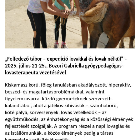
„Felfedező tábor – expedíció lovakkal és lovak nélkül” –
2025. július 21-25., Bozori Gabriella gyógypedagógus-
lovasterapeuta vezetésével
Kiskamasz korú, főleg tanulásban akadályozott, hiperaktív,
beszéd- és magatartásproblémákkal, valamint
figyelemzavarral küzdő gyermekeknek szervezett
kalandtábor, ahol a játékos kihívások – számháború,
kötélpálya, sorversenyek, lovas vetélkedők – az
együttműködés, az énhatékonyság és a közösségi élmények
fejlesztését szolgálják. A program részei a napi lovaglás és
az istállómunkák, a közös élmények pedig a társas