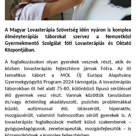
A Magyar Lovasterápia Szövetség idén nyáron is komplex
élményterápiás táborokat szervez a Nemzetközi
Gyermekmentő Szolgálat fóti Lovasterápiás és Oktató
Központjában.
A foglalkozásokon olyan gyerekek vesznek részt, akik év
közben lovasterápiás fejlesztésre járnak Fótra. Az öt
tematikus tábort a MOL Új Európa Alapítvány
Gyermekgyógyító Program 2024 támogatja. A lovasterápiás
táborokban öt hét alatt 75-80, különböző típusú sérüléssel
élő gyermek vesz részt. Vannak közöttük tanulásban
és/vagy értelmileg akadályozott, pszichés problémákkal
küzdő, autizmussal élő, látássérült, hiperaktív,
mozgássérült, valamint halmozottan sérült gyerekek is. A
lovasterápiás foglalkozások mellett külső szakemberek –
gyógypedagógusok, zeneterapeuták, mozgásfejlesztők – is
közreműködnek a komplex fejlesztésben.