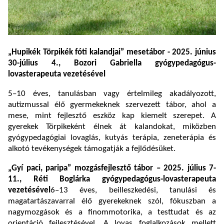
„Hupikék Törpikék fóti kalandjai” mesetábor - 2025. június
30-július 4., Bozori Gabriella gyógypedagógus-
lovasterapeuta vezetésével
5–10 éves, tanulásban vagy értelmileg akadályozott,
autizmussal élő gyermekeknek szervezett tábor, ahol a
mese, mint fejlesztő eszköz kap kiemelt szerepet. A
gyerekek Törpikeként élnek át kalandokat, miközben
gyógypedagógiai lovaglás, kutyás terápia, zeneterápia és
alkotó tevékenységek támogatják a fejlődésüket.
„Gyí paci, paripa” mozgásfejlesztő tábor – 2025. július 7-
11., Réti Boglárka gyógypedagógus-lovasterapeuta
vezetésével
6–13 éves, beilleszkedési, tanulási és
magatartászavarral élő gyerekeknek szól, fókuszban a
nagymozgások és a finommotorika, a testtudat és az
orientáció fejlesztésével. A lovas foglalkozások mellett