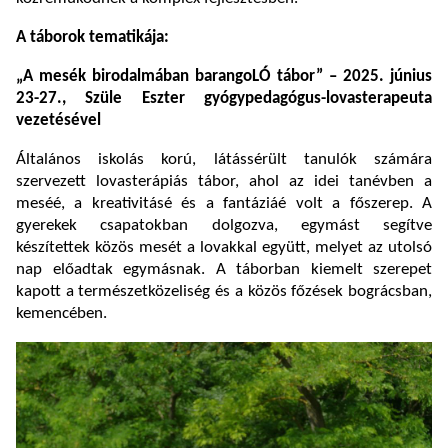
A táborok tematikája:
„A mesék birodalmában barangoLÓ tábor” – 2025. június
23-27., Szüle Eszter gyógypedagógus-lovasterapeuta
vezetésével
Általános iskolás korú, látássérült tanulók számára
szervezett lovasterápiás tábor, ahol az idei tanévben a
meséé, a kreativitásé és a fantáziáé volt a főszerep. A
gyerekek csapatokban dolgozva, egymást segítve
készítettek közös mesét a lovakkal együtt, melyet az utolsó
nap előadtak egymásnak. A táborban kiemelt szerepet
kapott a természetközeliség és a közös főzések bográcsban,
kemencében.