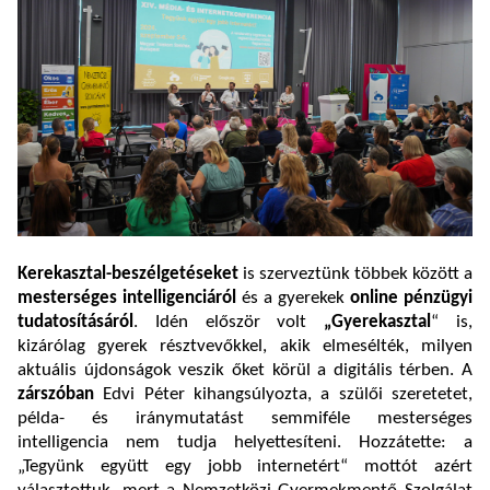
Kerekasztal-beszélgetéseket
is szerveztünk többek között a
mesterséges intelligenciáról
és a gyerekek
online pénzügyi
tudatosításáról
. Idén először volt
„Gyerekasztal
“ is,
kizárólag gyerek résztvevőkkel, akik elmesélték, milyen
aktuális újdonságok veszik őket körül a digitális térben. A
zárszóban
Edvi Péter kihangsúlyozta, a szülői szeretetet,
példa- és iránymutatást semmiféle mesterséges
intelligencia nem tudja helyettesíteni. Hozzátette: a
„Tegyünk együtt egy jobb internetért“ mottót azért