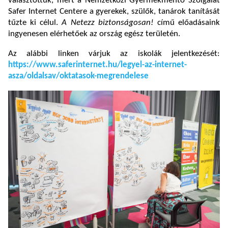
választottuk, mert a Nemzetközi Gyermekmentő Szolgálat
Safer Internet Centere a gyerekek, szülők, tanárok tanítását
tűzte ki célul.
A Netezz biztonságosan!
című előadásaink
ingyenesen elérhetőek az ország egész területén.
Az alábbi linken várjuk az iskolák jelentkezését:
https://www.saferinternet.hu/legyel-az-internet-
asza/oldalsav/oktatasok-megrendelese