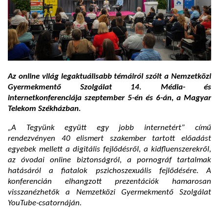
Az online világ legaktuálisabb témáiról szólt a Nemzetközi
Gyermekmentő Szolgálat 14. Média- és
internetkonferenciája szeptember 5-én és 6-án, a Magyar
Telekom Székházban.
„A Tegyünk együtt egy jobb internetért” című
rendezvényen 40 elismert szakember tartott előadást
egyebek mellett a digitális fejlődésről, a kidfluenszerekről,
az óvodai online biztonságról, a pornográf tartalmak
hatásáról a fiatalok pszichoszexuális fejlődésére. A
konferencián elhangzott prezentációk hamarosan
visszanézhetők a Nemzetközi Gyermekmentő Szolgálat
YouTube-csatornáján.