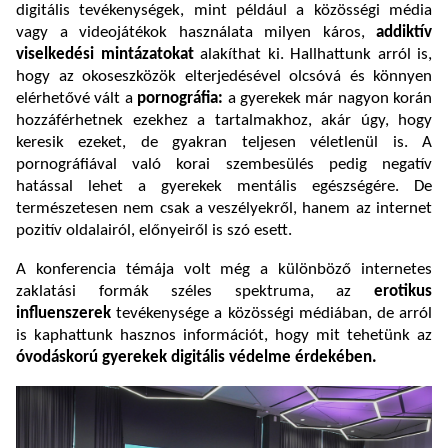
digitális tevékenységek, mint például a közösségi média
vagy a videojátékok használata milyen káros,
addiktív
viselkedési mintázatokat
alakíthat ki. Hallhattunk arról is,
hogy az okoseszközök elterjedésével olcsóvá és könnyen
elérhetővé vált a
pornográfia:
a gyerekek már nagyon korán
hozzáférhetnek ezekhez a tartalmakhoz, akár úgy, hogy
keresik ezeket, de gyakran teljesen véletlenül is. A
pornográfiával való korai szembesülés pedig negatív
hatással lehet a gyerekek mentális egészségére. De
természetesen nem csak a veszélyekről, hanem az internet
pozitív oldalairól, előnyeiről is szó esett.
A konferencia témája volt még a különböző internetes
zaklatási formák széles spektruma, az
erotikus
influenszerek
tevékenysége a közösségi médiában, de arról
is kaphattunk hasznos információt, hogy mit tehetünk az
óvodáskorú gyerekek digitális védelme érdekében.