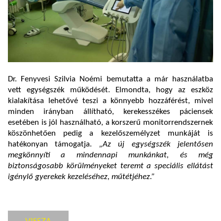
Dr. Fenyvesi Szilvia Noémi bemutatta a már használatba
vett egységszék működését. Elmondta, hogy az eszköz
kialakítása lehetővé teszi a könnyebb hozzáférést, mivel
minden irányban állítható, kerekesszékes páciensek
esetében is jól használható, a korszerű monitorrendszernek
köszönhetően pedig a kezelőszemélyzet munkáját is
hatékonyan támogatja.
„Az új egységszék jelentősen
megkönnyíti a mindennapi munkánkat, és még
biztonságosabb körülményeket teremt a speciális ellátást
igénylő gyerekek kezeléséhez, műtétjéhez.”
VISSZA