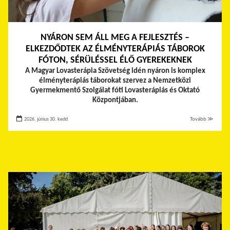
NYÁRON SEM ÁLL MEG A FEJLESZTÉS –
ELKEZDŐDTEK AZ ÉLMÉNYTERÁPIÁS TÁBOROK
FÓTON, SÉRÜLÉSSEL ÉLŐ GYEREKEKNEK
A Magyar Lovasterápia Szövetség idén nyáron is komplex
élményterápiás táborokat szervez a Nemzetközi
Gyermekmentő Szolgálat fóti Lovasterápiás és Oktató
Központjában.
2026. június 30. kedd
Tovább ≫