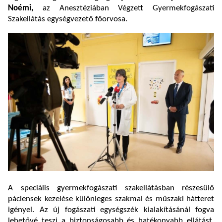
Noémi,
az Anesztéziában Végzett Gyermekfogászati
Szakellátás egységvezető főorvosa.
A speciális gyermekfogászati szakellátásban részesülő
páciensek kezelése különleges szakmai és műszaki hátteret
igényel. Az új fogászati egységszék kialakításánál fogva
lehetővé teszi a biztonságosabb és hatékonyabb ellátást,