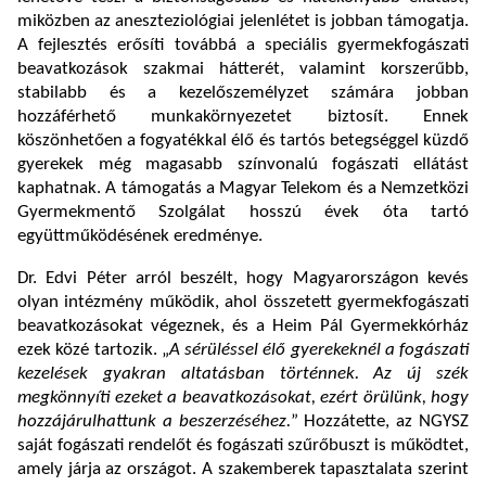
miközben az aneszteziológiai jelenlétet is jobban támogatja.
A fejlesztés erősíti továbbá a speciális gyermekfogászati
beavatkozások szakmai hátterét, valamint korszerűbb,
stabilabb és a kezelőszemélyzet számára jobban
hozzáférhető munkakörnyezetet biztosít. Ennek
köszönhetően a fogyatékkal élő és tartós betegséggel küzdő
gyerekek még magasabb színvonalú fogászati ellátást
kaphatnak. A támogatás a Magyar Telekom és a Nemzetközi
Gyermekmentő Szolgálat hosszú évek óta tartó
együttműködésének eredménye.
Dr. Edvi Péter arról beszélt, hogy Magyarországon kevés
olyan intézmény működik, ahol összetett gyermekfogászati
beavatkozásokat végeznek, és a Heim Pál Gyermekkórház
ezek közé tartozik. „
A sérüléssel élő gyerekeknél a fogászati
kezelések gyakran altatásban történnek. Az új szék
megkönnyíti ezeket a beavatkozásokat, ezért örülünk, hogy
hozzájárulhattunk a beszerzéséhez.
” Hozzátette, az NGYSZ
saját fogászati rendelőt és fogászati szűrőbuszt is működtet,
amely járja az országot. A szakemberek tapasztalata szerint