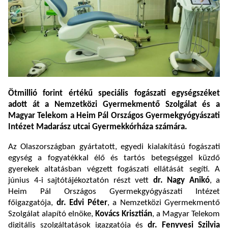
Ötmillió forint értékű speciális fogászati egységszéket
adott át a Nemzetközi Gyermekmentő Szolgálat és a
Magyar Telekom a Heim Pál Országos Gyermekgyógyászati
Intézet Madarász utcai Gyermekkórháza számára.
Az Olaszországban gyártatott, egyedi kialakítású fogászati
egység a fogyatékkal élő és tartós betegséggel küzdő
gyerekek altatásban végzett fogászati ellátását segíti. A
június 4-i sajtótájékoztatón részt vett
dr. Nagy Anikó
, a
Heim Pál Országos Gyermekgyógyászati Intézet
főigazgatója,
dr. Edvi Péter
, a Nemzetközi Gyermekmentő
Szolgálat alapító elnöke,
Kovács Krisztián
, a Magyar Telekom
digitális szolgáltatások igazgatója és
dr. Fenyvesi Szilvia