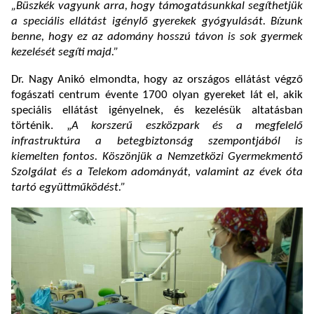
„Büszkék vagyunk arra, hogy támogatásunkkal segíthetjük
a speciális ellátást igénylő gyerekek gyógyulását. Bízunk
benne, hogy ez az adomány hosszú távon is sok gyermek
kezelését segíti majd.”
Dr. Nagy Anikó elmondta, hogy az országos ellátást végző
fogászati centrum évente 1700 olyan gyereket lát el, akik
speciális ellátást igényelnek, és kezelésük altatásban
történik. „
A korszerű eszközpark és a megfelelő
infrastruktúra a betegbiztonság szempontjából is
kiemelten fontos. Köszönjük a Nemzetközi Gyermekmentő
Szolgálat és a Telekom adományát, valamint az évek óta
tartó együttműködést.”