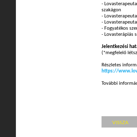
- Lovasterapeuta
szakágon
- Lovasterapeut
-
Lovasterapeuta
- Fogyatékos sz
- Lovasterápiás 
Jelentkezési ha
(*megfelelő léts
Részletes inform
https://www.lo
További informá
VISSZA