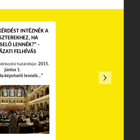
KÉRDÉST INTÉZNÉK A
SZTEREKHEZ, HA
SELŐ LENNÉK?” -
ÁZATI FELHÍVÁS
eérkezési határideje:
2015.
június 1.
Ha képviselő lennék…”