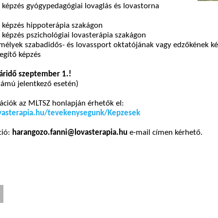
 képzés gyógypedagógiai lovaglás és lovastorna
a képzés hippoterápia szakágon
 képzés pszichológiai lovasterápia szakágon
emélyek szabadidős- és lovassport oktatójának vagy edzőkének k
segítő képzés
táridő szeptember 1.!
zámú jelentkező esetén)
ációk az MLTSZ honlapján érhetők el:
vasterapia.hu/tevekenysegunk/Kepzesek
ció:
harangozo.fanni@lovasterapia.hu
e-mail címen kérhető.