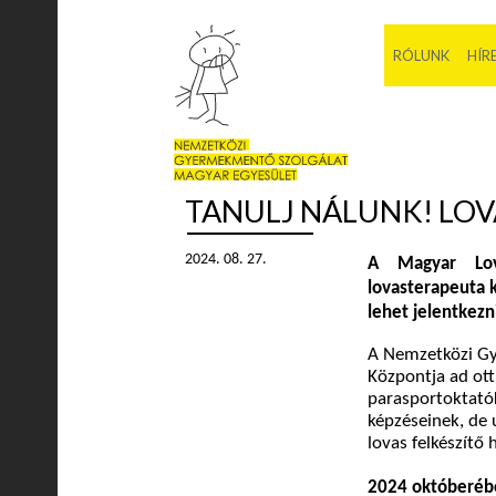
RÓLUNK
HÍR
TANULJ NÁLUNK! LOV
2024. 08. 27.
A Magyar Lova
lovasterapeuta 
lehet jelentkezn
A Nemzetközi Gy
Központja
ad ot
parasportoktatók
képzéseinek, de 
lovas felkészítő 
2024 októberébe