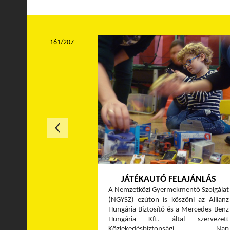
161/207
JÁTÉKAUTÓ FELAJÁNLÁS
A Nemzetközi Gyermekmentő Szolgálat
(NGYSZ) ezúton is köszöni az Allianz
Hungária Biztosító és a Mercedes-Benz
Hungária Kft. által szervezett
Közlekedésbiztonsági Nap