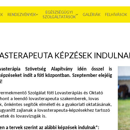
EGÉSZSÉGÜGYI
EK
RENDEZVÉNYEK
GALÉRIÁK
FELHÍVÁSOK
SZOLGÁLTATÁSOK
ASTERAPEUTA KÉPZÉSEK INDULNA
sterápia Szövetség Alapítvány idén ősszel is
képzéseket indít a fóti központban. Szeptember elejéig
i!
ermekmentő Szolgálat fóti Lovasterápiás és Oktató
thont a leendő lovasterapeuta szakemberek, lovas
, önkéntes segítők elméleti és a gyakorlati oktatásának,
ugyanitt zajlanak a lovasterapeuta-képzésekhez tartozó
hetek és lovasvizsgák is.
n a tervek szerint az alábbi képzések indulnak*: