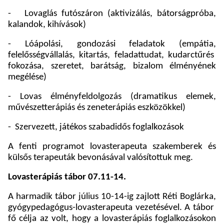
-
Lovaglás futószáron (aktivizálás, bátorságpróba,
kalandok, kihívások)
- Lóápolási, gondozási feladatok (empátia,
felelősségvállalás, kitartás, feladattudat, kudarctűrés
fokozása, szeretet, barátság, bizalom élményének
megélése)
- Lovas élményfeldolgozás (dramatikus elemek,
művészetterápiás és zeneterápiás eszközökkel)
-
Szervezett, játékos szabadidős foglalkozások
A fenti programot lovasterapeuta szakemberek és
külsős terapeuták bevonásával valósítottuk meg.
Lovasterápiás tábor 07.11-14.
A harmadik tábor július 10-14-ig zajlott Réti Boglárka,
gyógypedagógus-lovasterapeuta vezetésével. A tábor
fő célja az volt, hogy a lovasterápiás foglalkozásokon