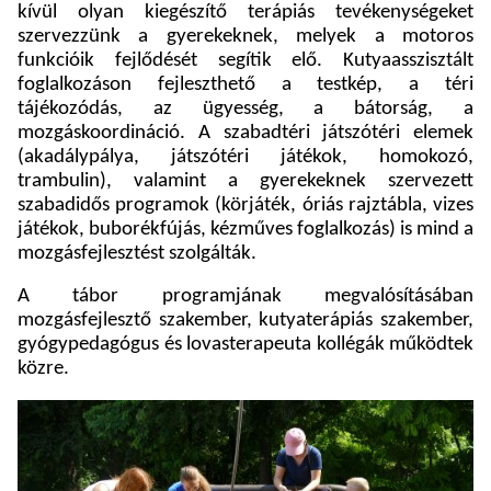
kívül olyan kiegészítő terápiás tevékenységeket
szervezzünk a gyerekeknek, melyek a motoros
funkcióik fejlődését segítik elő. Kutyaasszisztált
foglalkozáson fejleszthető a testkép, a téri
tájékozódás, az ügyesség, a bátorság, a
mozgáskoordináció. A szabadtéri játszótéri elemek
(akadálypálya, játszótéri játékok, homokozó,
trambulin), valamint a gyerekeknek szervezett
szabadidős programok (körjáték, óriás rajztábla, vizes
játékok, buborékfújás, kézműves foglalkozás) is mind a
mozgásfejlesztést szolgálták.
A tábor programjának megvalósításában
mozgásfejlesztő szakember, kutyaterápiás szakember,
gyógypedagógus és lovasterapeuta kollégák működtek
közre.