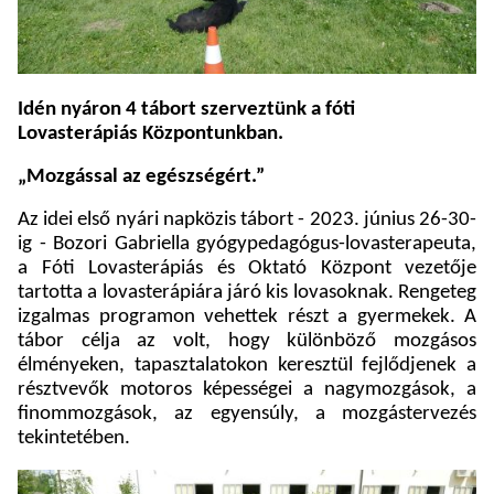
Idén nyáron 4 tábort szerveztünk a fóti
Lovasterápiás Központunkban.
„Mozgással az egészségért.”
Az idei első nyári napközis tábort - 2023. június 26-30-
ig - Bozori Gabriella gyógypedagógus-lovasterapeuta,
a Fóti Lovasterápiás és Oktató Központ vezetője
tartotta a lovasterápiára járó kis lovasoknak. Rengeteg
izgalmas programon vehettek részt a gyermekek. A
tábor célja az volt, hogy különböző mozgásos
élményeken, tapasztalatokon keresztül fejlődjenek a
résztvevők motoros képességei a nagymozgások, a
finommozgások, az egyensúly, a mozgástervezés
tekintetében.