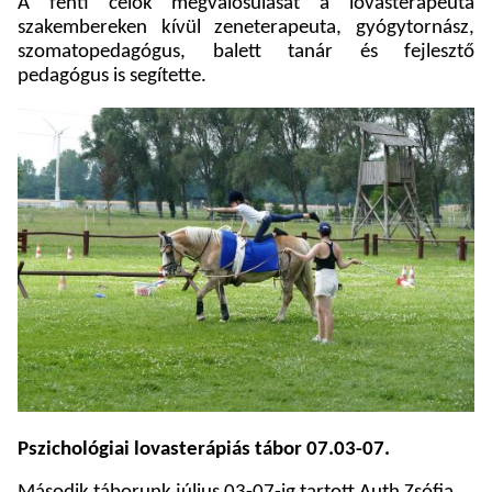
A fenti célok megvalósulását a lovasterapeuta
szakembereken kívül zeneterapeuta, gyógytornász,
szomatopedagógus, balett tanár és fejlesztő
pedagógus is segítette.
Pszichológiai lovasterápiás tábor 07.03-07.