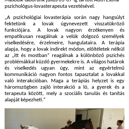
Második táborunk július 03-07-ig tartott Auth Zsófia
pszichológus-lovasterapeuta vezetésével.
„A pszichológiai lovasterápia során nagy hangsúlyt
fektetünk a lovak úgynevezett visszatükröző
funkciójára. A lovak nagyon érzékenyen és
empatikusan reagálnak a velük dolgozó személyek
viselkedésére, érzelmeire, hangulataira. A terápia
alapja, hogy a lovak indirekt módon, előítéletek nélkül
az „itt és mostban” reagálnak a különböző pszichés
problémákkal küzdő gyermekekre is. A világos határok
és viselkedés ugyan úgy, mint az egyértelmű
kommunikáció nagyon fontos tapasztalat a lovakkal
való interakcióban. Maga a terápiás helyzet is egy
háromszögben zajló interakció a ló, a gyerek és a
terapeuta között, mely a szociális tanulás és tanítás
alapját képezheti.”