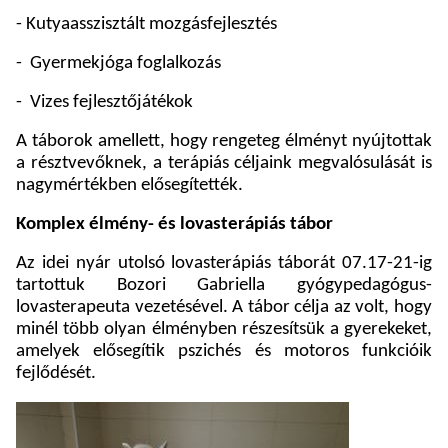
- Kutyaasszisztált mozgásfejlesztés
-
Gyermekjóga foglalkozás
-
Vizes fejlesztőjátékok
A táborok amellett, hogy rengeteg élményt nyújtottak
a résztvevőknek, a terápiás céljaink megvalósulását is
nagymértékben elősegítették.
Komplex élmény- és lovasterápiás tábor
Az idei nyár utolsó lovasterápiás táborát 07.17-21-ig
tartottuk Bozori Gabriella gyógypedagógus-
lovasterapeuta vezetésével. A tábor célja az volt, hogy
minél több olyan élményben részesítsük a gyerekeket,
amelyek elősegítik pszichés és motoros funkcióik
fejlődését.