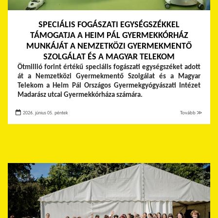
SPECIÁLIS FOGÁSZATI EGYSÉGSZÉKKEL
TÁMOGATJA A HEIM PÁL GYERMEKKÓRHÁZ
MUNKÁJÁT A NEMZETKÖZI GYERMEKMENTŐ
SZOLGÁLAT ÉS A MAGYAR TELEKOM
Ötmillió forint értékű speciális fogászati egységszéket adott
át a Nemzetközi Gyermekmentő Szolgálat és a Magyar
Telekom a Heim Pál Országos Gyermekgyógyászati Intézet
Madarász utcai Gyermekkórháza számára.
2026. június 05. péntek
Tovább ≫