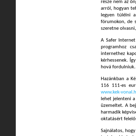
része nem az öng
arról, hogyan te
legyen túlélni a
fórumokon, de s
szeretne olvasni,
A Safer Internet
programhoz csa
internethez kapc
kérhessenek. Így
hová fordulniuk.
Hazánkban a Kék
116 111-es eur
www.kek-vonal.
lehet jelenteni 
üzemeltet. A bej
harmadik képvise
oktatásért felel
Sajnálatos, hogy