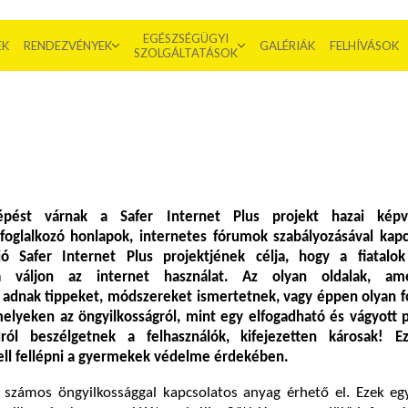
EGÉSZSÉGÜGYI
EK
RENDEZVÉNYEK
GALÉRIÁK
FELHÍVÁSOK
SZOLGÁLTATÁSOK
lépést várnak a Safer Internet Plus projekt hazai képv
 foglalkozó honlapok, internetes fórumok szabályozásával kapc
ó Safer Internet Plus projektjének célja, hogy a fiatalo
bá váljon az internet használat. Az olyan oldalak, am
 adnak tippeket, módszereket ismertetnek, vagy éppen olyan 
melyeken az öngyilkosságról, mint egy elfogadható és vágyott 
ól beszélgetnek a felhasználók, kifejezetten károsak! E
ll fellépni a gyermekek védelme érdekében.
s számos öngyilkossággal kapcsolatos anyag érhető el. Ezek eg