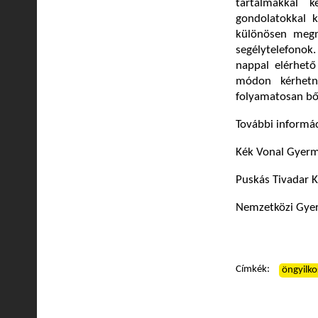
tartalmakkal 
gondolatokkal k
különösen megn
segélytelefonok. 
nappal elérhető
módon kérhetne
folyamatosan bőv
További informá
Kék Vonal Gyerme
Puskás Tivadar K
Nemzetközi Gye
Címkék:
öngyilko