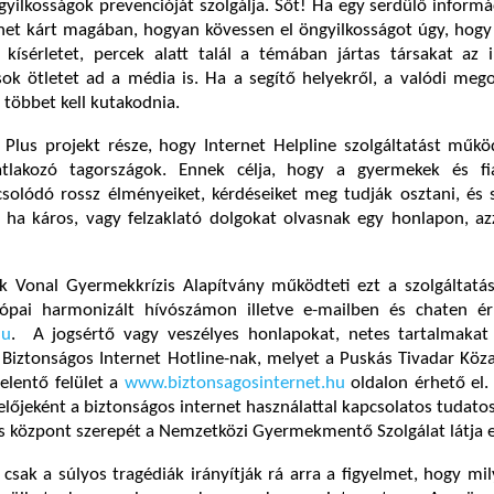
yilkosságok prevencióját szolgálja. Sőt! Ha egy serdülő informá
het kárt magában, hogyan kövessen el öngyilkosságot úgy, hogy
 kísérletet, percek alatt talál a témában jártas társakat az 
ok ötletet ad a média is. Ha a segítő helyekről, a valódi meg
 többet kell kutakodnia.
 Plus projekt része, hogy Internet Helpline szolgáltatást műk
tlakozó tagországok. Ennek célja, hogy a gyermekek és fi
solódó rossz élményeiket, kérdéseiket meg tudják osztani, és 
 ha káros, vagy felzaklató dolgokat olvasnak egy honlapon, az
 Vonal Gyermekkrízis Alapítvány működteti ezt a szolgáltatás
ópai harmonizált hívószámon illetve e-mailben és chaten ér
hu
. A jogsértő vagy veszélyes honlapokat, netes tartalmakat
a Biztonságos Internet Hotline-nak, melyet a Puskás Tivadar Köz
elentő felület a
www.biztonsagosinternet.hu
oldalon érhető el.
lőjeként a biztonságos internet használattal kapcsolatos tudatos
ős központ szerepét a Nemzetközi Gyermekmentő Szolgálat látja e
 csak a súlyos tragédiák irányítják rá arra a figyelmet, hogy mi