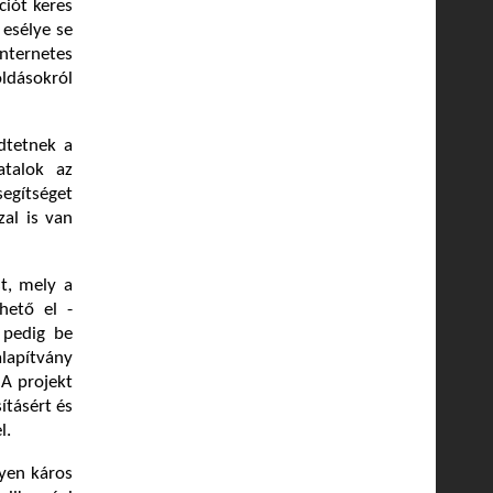
ciót keres
 esélye se
internetes
oldásokról
ödtetnek a
atalok az
segítséget
zal is van
t, mely a
hető el -
 pedig be
alapítvány
 A projekt
ításért és
l.
lyen káros