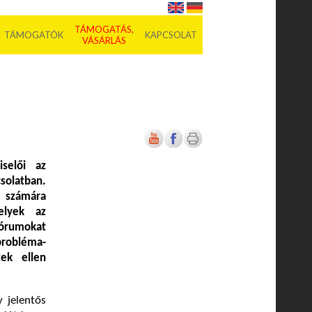
TÁMOGATÁS,
TÁMOGATÓK
KAPCSOLAT
VÁSÁRLÁS
iselői az
solatban.
k számára
elyek az
fórumokat
probléma-
zek ellen
y jelentős