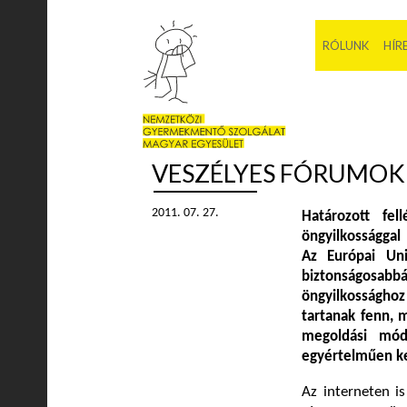
RÓLUNK
HÍR
VESZÉLYES FÓRUMOK
2011. 07. 27.
Határozott fel
öngyilkossággal
Az Európai Uni
biztonságosab
öngyilkossághoz
tartanak fenn, 
megoldási módr
egyértelműen ke
Az interneten i