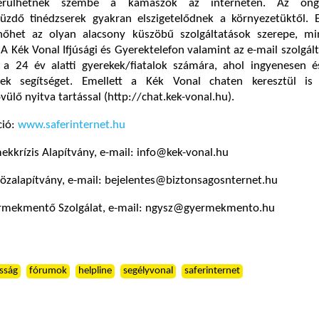
kerülhetnek szembe a kamaszok az interneten. Az öngyi
üzdő tinédzserek gyakran elszigetelődnek a környezetüktől. 
őhet az olyan alacsony küszöbű szolgáltatások szerepe, min
A Kék Vonal Ifjúsági és Gyerektelefon valamint az e-mail szolgálta
 a 24 év alatti gyerekek/fiatalok számára, ahol ingyenesen 
k segítséget. Emellett a Kék Vonal chaten keresztül is 
ülő nyitva tartással (http://chat.kek-vonal.hu).
ció:
www.saferinternet.hu
kkrízis Alapítvány, e-mail: info@kek-vonal.hu
özalapítvány, e-mail: bejelentes@biztonsagosnternet.hu
rmekmentő Szolgálat, e-mail: ngysz@gyermekmento.hu
sság
fórumok
helpline
segélyvonal
saferinternet