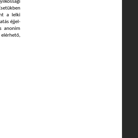
lkossági
Esetükben
t a lelki
tás éjjel-
és anonim
elérhető,