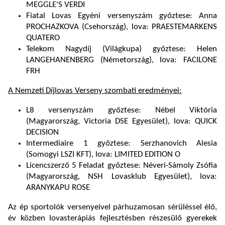
MEGGLE'S VERDI
Fiatal Lovas Egyéni versenyszám győztese: Anna
PROCHAZKOVA (Csehország), lova: PRAESTEMARKENS
QUATERO
Telekom Nagydíj (Világkupa) győztese: Helen
LANGEHANENBERG (Németország), lova: FACILONE
FRH
A Nemzeti Díjlovas Verseny szombati eredményei:
L8 versenyszám győztese: Nébel Viktória
(Magyarország, Victoria DSE Egyesület), lova: QUICK
DECISION
Intermediaire 1 győztese: Serzhanovich Alesia
(Somogyi LSZI KFT), lova: LIMITED EDITION O
Licencszerző 5 Feladat győztese: Néveri-Sámoly Zsófia
(Magyarország, NSH Lovasklub Egyesület), lova:
ARANYKAPU ROSE
Az ép sportolók versenyeivel párhuzamosan sérüléssel élő,
év közben lovasterápiás fejlesztésben részesülő gyerekek