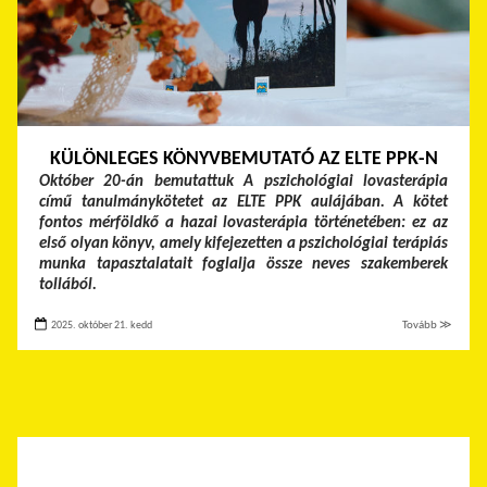
KÜLÖNLEGES KÖNYVBEMUTATÓ AZ ELTE PPK-N
Október 20-án bemutattuk A pszichológiai lovasterápia
című tanulmánykötetet az ELTE PPK aulájában. A kötet
fontos mérföldkő a hazai lovasterápia történetében: ez az
első olyan könyv, amely kifejezetten a pszichológiai terápiás
munka tapasztalatait foglalja össze neves szakemberek
tollából.
2025. október 21. kedd
Tovább ≫