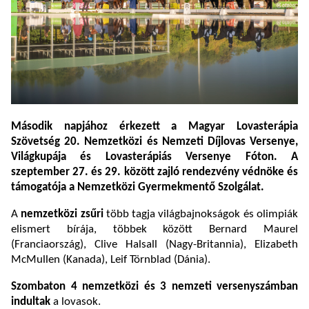
Második napjához érkezett a Magyar Lovasterápia
Szövetség 20. Nemzetközi és Nemzeti Díjlovas Versenye,
Világkupája és Lovasterápiás Versenye Fóton. A
szeptember 27. és 29. között zajló rendezvény védnöke és
támogatója a Nemzetközi Gyermekmentő Szolgálat.
A
nemzetközi zsűri
több tagja világbajnokságok és olimpiák
elismert bírája, többek között Bernard Maurel
(Franciaország), Clive Halsall (Nagy-Britannia), Elizabeth
McMullen (Kanada), Leif Törnblad (Dánia).
Szombaton 4 nemzetközi és 3 nemzeti versenyszámban
indultak
a lovasok.