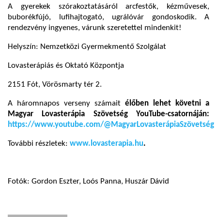
A gyerekek szórakoztatásáról arcfestők, kézművesek,
buborékfújó, lufihajtogató, ugrálóvár gondoskodik. A
rendezvény ingyenes, várunk szeretettel mindenkit!
Helyszín: Nemzetközi Gyermekmentő Szolgálat
Lovasterápiás és Oktató Központja
2151 Fót, Vörösmarty tér 2.
A háromnapos verseny számait
élőben lehet követni a
Magyar Lovasterápia Szövetség YouTube-csatornáján:
https://www.youtube.com/@MagyarLovasterápiaSzövetség
További részletek:
www.lovasterapia.hu
.
Fotók: Gordon Eszter, Loós Panna, Huszár Dávid