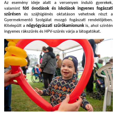
Az esemény ideje alatt a versenyen induló gyerekek,
valamint
fóti óvodások és iskolások ingyenes fogászati
szűrésen
és szájhigiénés oktatáson vehetnek részt a
Gyermekmentő Szolgálat mozgó fogászati rendelőjében.
Kitelepült a
nőgyógyászati szűrőkamionunk
is, ahol szintén
ingyenes rákszűrés és HPV-szűrés várja a látogatókat.