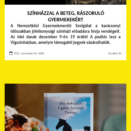
SZÍNHÁZZAL A BETEG, RÁSZORULÓ
GYERMEKEKÉRT
A Nemzetközi Gyermekmentő Szolgálat a karácsonyi
időszakban jótékonysági színházi előadásra hívja vendégeit.
Az idei darab december 9-én 19 órától
A padlás
lesz a
Vígszínházban, amelyre támogatói jegyek vásárolhatók.
2025. november 03. hétfő
Tovább ≫