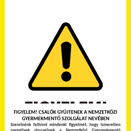
FIGYELEM! CSALÓK GYŰJTENEK A NEMZETKÖZI
GYERMEKMENTŐ SZOLGÁLAT NEVÉBEN
Szeretnénk felhívni mindenki figyelmét, hogy ismeretlen
személyek visszaélnek a Nemzetközi Gyermekmentő