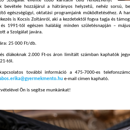
 Szolgálat évente több karitatív célú rendezvényt
k bevétele hozzájárul a hátrányos helyzetű, nehéz sorsú, be
ítő egészségügyi, oktatási programjaink működtetéséhez. A ha
zés is Kocsis Zoltánról, aki a kezdetektől fogva tagja és támog
 és 1991-től egészen haláláig minden születésnapján – máju
tt a Szolgálat javára.
ára: 25 000 Ft/db.
és diákoknak 2.000 Ft-os áron limitált számban kaphatók jegye
21-től.
l kapcsolatos további információ a 475-7000-es telefonszá
abos.erika@gyermekmento.hu
e-mail címen kapható.
zvételével Ön is segítse munkánkat!