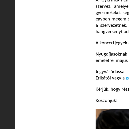
A Gyermekmentő
szervez, amelye
gyermekeket seg
egyben megemléke
a szervezetnek,
hangversenyt ado
A koncertjegyek 
Nyugdíjasoknak 
emeletre, május 
Jegyvásárlássa
Erikától vagy a
g
Kérjük, hogy rés
Köszönjük!