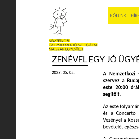
RÓLUNK
HÍR
ZENÉVEL EGY JÓ ÜGY
2023. 05. 02.
A Nemzetközi G
szervez a Buda
este 20:00 órát
segítőit.
Az este folyamán
és a Concerto 
Vezényel a Kossu
bevételét egészs