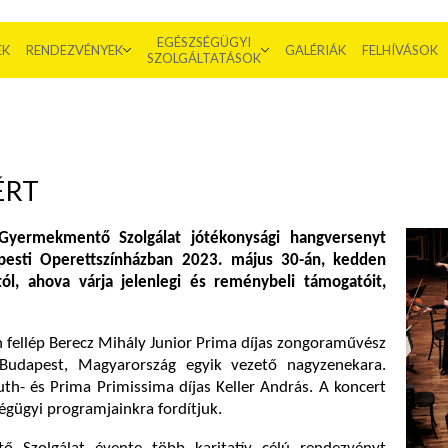
EGÉSZSÉGÜGYI
EK
RENDEZVÉNYEK
GALÉRIÁK
FELHÍVÁSOK
SZOLGÁLTATÁSOK
ÉRT
yermekmentő Szolgálat jótékonysági hangversenyt
pesti Operettszínházban
2023.
május 30-án, kedden
ól, ahova várja jelenlegi és reménybeli támogatóit,
 fellép Berecz Mihály Junior Prima díjas zongoraművész
Budapest, Magyarország egyik vezető nagyzenekara.
th- és Prima Primissima díjas Keller András. A koncert
égügyi programjainkra fordítjuk.