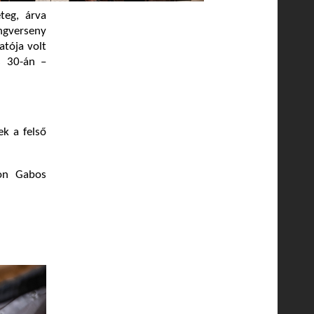
teg, árva
ngverseny
atója volt
s 30-án –
k a felső
mon Gabos