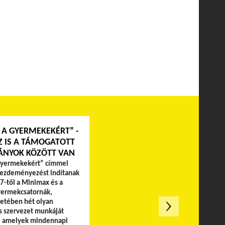
 A GYERMEKEKÉRT” -
Z IS A TÁMOGATOTT
ÁNYOK KÖZÖTT VAN
gyermekekért” címmel
ezdeményezést indítanak
7-től a Minimax és a
ermekcsatornák,
etében hét olyan
s szervezet munkáját
, amelyek mindennapi