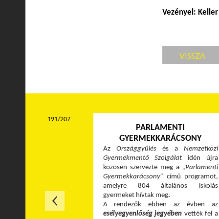
Vezényel: Kelle
VISSZA
191/207
PARLAMENTI
GYERMEKKARÁCSONY
Az
Országgyűlés
és a
Nemzetközi
Gyermekmentő Szolgálat
idén újra
közösen szervezte meg a
„Parlamenti
Gyermekkarácsony”
című programot,
amelyre 804 általános iskolás
gyermeket hívtak meg
.
A rendezők
ebben az évben az
esélyegyenlőség jegyében
vették fel a