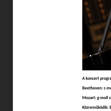
A koncert progr
Beethoven: c-mo
Mozart: g-moll s
Közreműködik: B