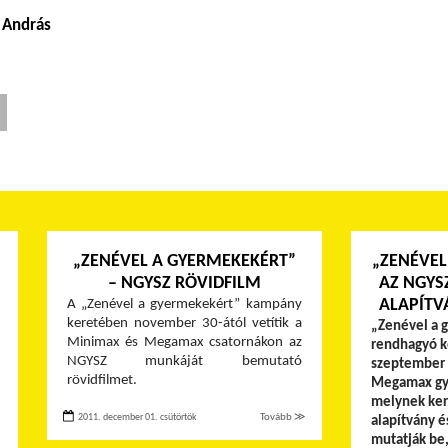
r András
„ZENÉVEL A GYERMEKEKÉRT”
„ZENÉVEL
– NGYSZ RÖVIDFILM
AZ NGYS
ALAPÍTV
A „Zenével a gyermekekért” kampány
keretében november 30-ától vetítik a
„Zenével a 
Minimax és Megamax csatornákon az
rendhagyó k
NGYSZ munkáját bemutató
szeptember 
rövidfilmet.
Megamax gy
melynek ker
2011. december 01. csütörtök
Tovább ≫
alapítvány é
mutatják be