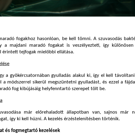
 maradó fogakhoz hasonlóan, be kell tömni. A szuvasodás bakt
y a majdani maradó fogakat is veszélyezteti, így különösen
 érintett tejfogak mielőbbi ellátása.
elése
gy a gyökércsatornában gyulladás alakul ki, így el kell távolítan
el a módszerrel sikerül megszüntetni gyulladást, és ezzel a fájda
aradó fog kibújásáig helyfenntartó szerepet tölt be.
sa
uvasodása már előrehaladott állapotban van, sajnos már 
t, így ki kell húzni. A kezelés érzéstelenítésben történik.
zat és fogmegtartó kezelések