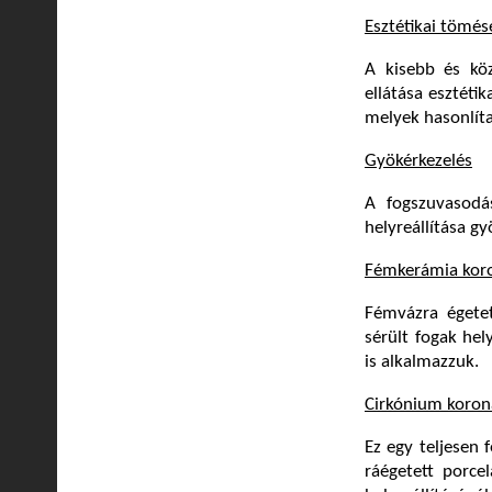
Esztétikai tömés
A kisebb és kö
ellátása esztéti
melyek hasonlíta
Gyökérkezelés
A fogszuvasodás
helyreállítása gy
Fémkerámia kor
Fémvázra égetet
sérült fogak hel
is alkalmazzuk.
Cirkónium koron
Ez egy teljesen 
ráégetett porce