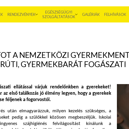
EGÉSZSÉGÜGYI
EK
RENDEZVÉNYEK
GALÉRIÁK
FELHÍVÁSOK
SZOLGÁLTATÁSOK
TOT A NEMZETKÖZI GYERMEKMEN
ÖRÚTI, GYERMEKBARÁT FOGÁSZATI
ászati ellátással várjuk rendelőnkben a gyerekeket!
r az első találkozás jó élmény legyen, hogy a gyerekek
e féljenek a fogorvostól.
rés után elmagyarázzuk, milyen kezelés szükséges, a
seket pedig a szülőkkel közösen megbeszéljük. Iskolai
ngyenes szájhigiénés felvilágosítást kínálunk a