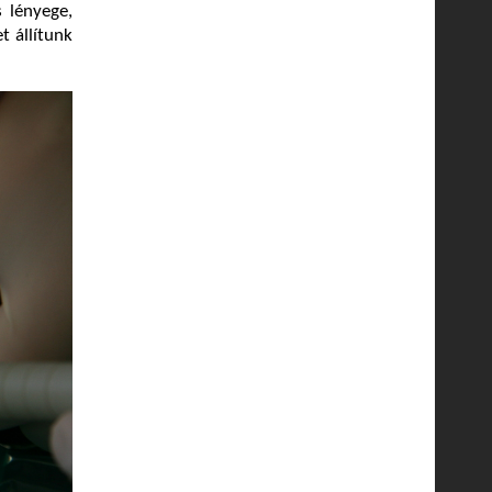
s lényege,
t állítunk