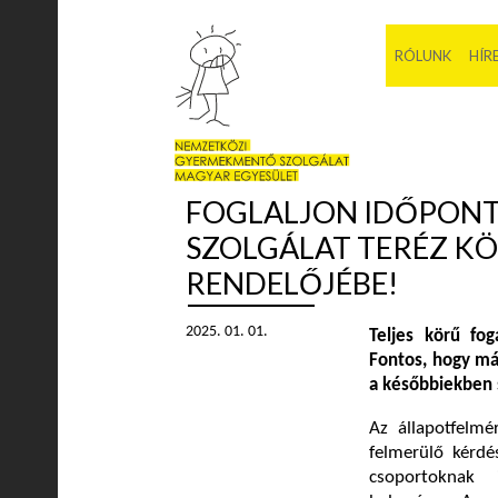
RÓLUNK
HÍR
FOGLALJON IDŐPON
SZOLGÁLAT TERÉZ K
RENDELŐJÉBE!
2025. 01. 01.
Teljes körű fog
Fontos, hogy má
a későbbiekben s
Az állapotfelmé
felmerülő kérdé
csoportoknak i