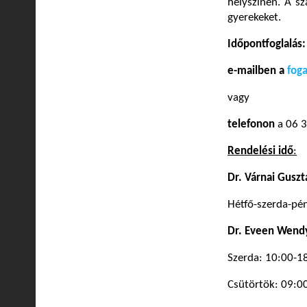
helyszínen. A sz
gyerekeket.
Időpontfoglalás:
e-mailben a
fog
vagy
telefonon
a 06 
Rendelési idő
:
Dr. Várnai Guszt
Hétfő-szerda-pé
Dr. Eveen Wend
Szerda: 10:00-1
Csütörtök: 09:0