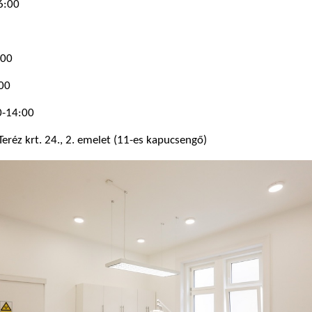
6:00
:00
00
0-14:00
eréz krt. 24., 2. emelet (11-es kapucsengő)