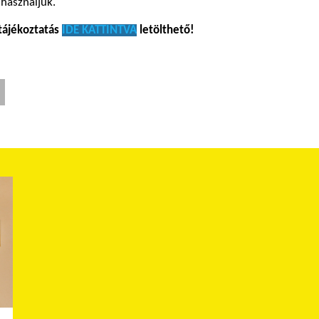
 használjuk.
tájékoztatás
IDE KATTINTVA
letölthető!