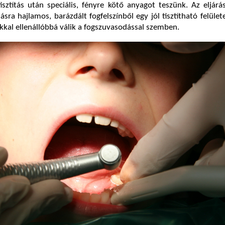
isztítás után speciális, fényre kötő anyagot teszünk. Az eljárá
sra hajlamos, barázdált fogfelszínből egy jól tisztítható felülete
okkal ellenállóbbá válik a fogszuvasodással szemben.