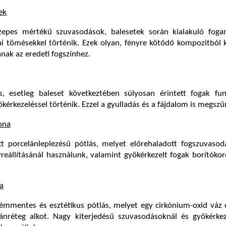
ek
zepes mértékű szuvasodások, balesetek során kialakuló foga
kai tömésekkel történik. Ezek olyan, fényre kötődő kompozitból 
nak az eredeti fogszínhez.
, esetleg baleset következtében súlyosan érintett fogak fun
ökérkezeléssel történik. Ezzel a gyulladás és a fájdalom is megszű
ona
t porcelánleplezésű pótlás, melyet előrehaladott fogszuvasodá
yreállításánál használunk, valamint gyökérkezelt fogak borítóko
a
fémmentes és esztétikus pótlás, melyet egy cirkónium-oxid váz 
lánréteg alkot. Nagy kiterjedésű szuvasodásoknál és gyökérkez