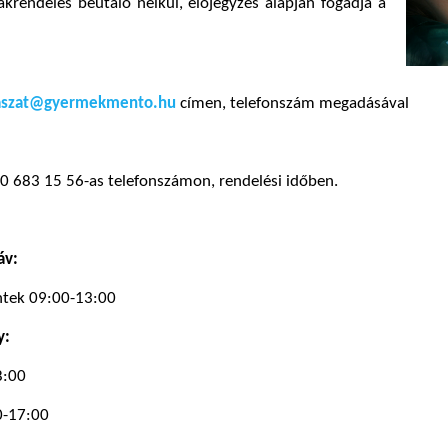
akrendelés beutaló nélkül, előjegyzés alapján fogadja a
aszat@gyermekmento.hu
címen, telefonszám megadásával
30 683 15 56-as telefonszámon, rendelési időben.
áv:
ntek 09:00-13:00
y:
8:00
0-17:00