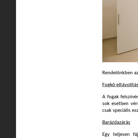
Rendelőnkben az 
Fogkő-eltávolítá
A fogak felszíné
sok esetben vére
csak speciális es
Barázdazárás
Egy teljesen f