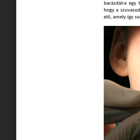
barázdáira egy t
hogy a szuvasodá
elő, amely így s