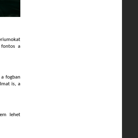
ériumokat
 fontos a
i a fogban
lmat is, a
nem lehet