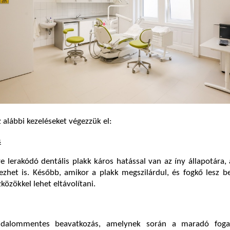
alábbi kezeléseket végezzük el:
s
re lerakódó dentális plakk káros hatással van az íny állapotára,
zhet is. Később, amikor a plakk megszilárdul, és fogkő lesz b
zközökkel lehet eltávolítani.
ájdalommentes beavatkozás, amelynek során a maradó fog