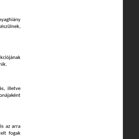
nyaghiány
készülnek,
kciójának
nik.
s, illetve
ronájaként
és az arra
elt fogak