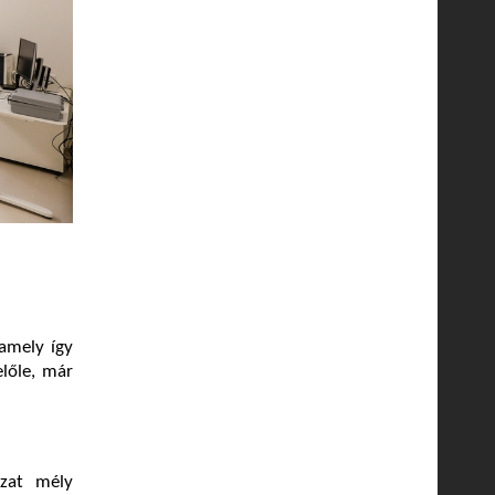
 amely így
előle, már
azat mély