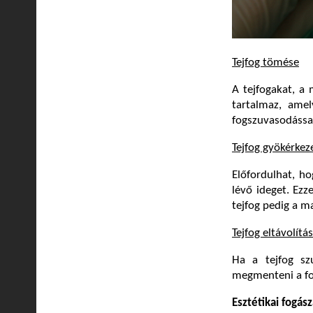
Tejfog tömése
A tejfogakat, a
tartalmaz, amel
fogszuvasodással
Tejfog gyökérkez
Előfordulhat, ho
lévő ideget. Ezz
tejfog pedig a m
Tejfog eltávolítá
Ha a tejfog sz
megmenteni a foga
Esztétikai fogás