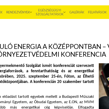
EGÉSZSÉGÜGYI
EK
RENDEZVÉNYEK
GALÉRIÁK
FELHÍVÁSOK
SZOLGÁLTATÁSOK
ULÓ ENERGIA A KÖZÉPPONTBAN – 
KÖRNYEZETVÉDELMI KONFERENCIA
ermekmentő Szolgálat ismét konferenciát szervezett
rgiaforrások, a fenntarthatóság és az energetikai
körében, 2025. szeptember 25-én, Fóton, az Élhető
atóközpontjában. A konferencián 20 szakember tartott
 előadást tartott egyebek mellett a Budapesti Műszaki
ományi Egyetem, az Óbudai Egyetem, az E.ON, az MVM
bb más energetikai cég képviselője. Elfogadta