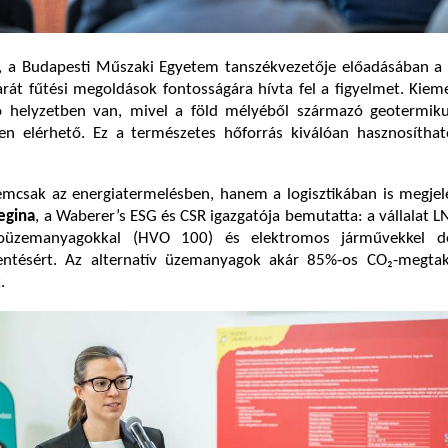
, a Budapesti Műszaki Egyetem tanszékvezetője előadásában a 
rát fűtési megoldások fontosságára hívta fel a figyelmet. Kiem
ó helyzetben van, mivel a föld mélyéből származó geotermik
en elérhető. Ez a természetes hőforrás kiválóan hasznosíthat
nemcsak az energiatermelésben, hanem a logisztikában is megje
Regina
, a Waberer’s ESG és CSR igazgatója bemutatta: a vállalat
ioüzemanyagokkal (HVO 100) és elektromos járművekkel d
entésért. Az alternatív üzemanyagok akár 85%-os CO₂-megtaka
.