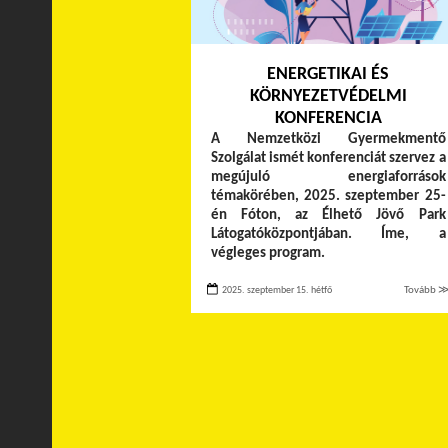
ENERGETIKAI ÉS
KÖRNYEZETVÉDELMI
KONFERENCIA
A Nemzetközi Gyermekmentő
Szolgálat ismét konferenciát szervez a
megújuló energiaforrások
témakörében, 2025. szeptember 25-
én Fóton, az Élhető Jövő Park
Látogatóközpontjában. Íme, a
végleges program.
2025. szeptember 15. hétfő
Tovább 