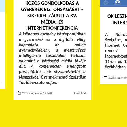
KÖZÖS GONDOLKODÁS A
GYEREKEK BIZTONSÁGÁÉRT –
SIKERREL ZÁRULT A XV.
ŐK LESZN
MÉDIA- ÉS
INTER
INTERNETKONFERENCIA
A kétnapos esemény középpontjában
A Nemzet
a gyermekek és a digitális világ
Szolgálat, 
kapcsolata, az online
Internet C
gyermekvédelem, a mesterséges
rendez
intelligencia társadalmi hatásai,
internetko
valamint a közösségi média jövője
11-én és 1
állt. A konferencián elhangzott
Székházban
prezentációk már visszanézhetők a
Nemzetközi Gyermekmentő Szolgálat
2025. szeptembe
≫
YouTube-csatornáján.
2025. szeptember 15. hétfő
Tovább ≫