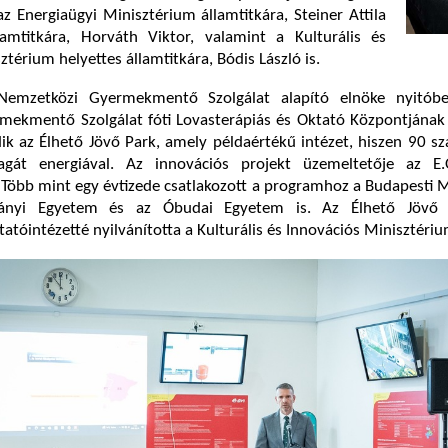
 Energiaügyi Minisztérium államtitkára, Steiner Attila
lamtitkára, Horváth Viktor, valamint a Kulturális és
térium helyettes államtitkára, Bódis László is.
Nemzetközi Gyermekmentő Szolgálat alapító elnöke nyitób
rmekmentő Szolgálat fóti Lovasterápiás és Oktató Központjának
k az Élhető Jövő Park, amely példaértékű intézet, hiszen 90 s
magát energiával. Az innovációs projekt üzemeltetője az 
öbb mint egy évtizede csatlakozott a programhoz a Budapesti M
ányi Egyetem és az Óbudai Egyetem is. Az Élhető Jövő 
atóintézetté nyilvánította a Kulturális és Innovációs Minisztériu