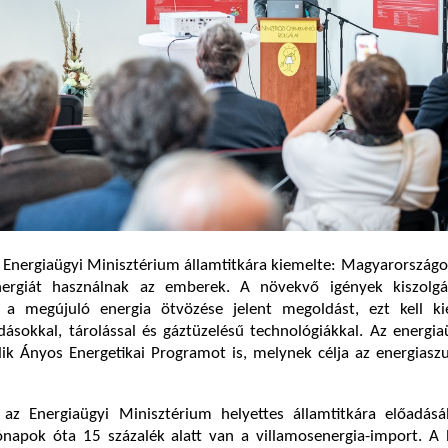
z Energiaügyi Minisztérium államtitkára kiemelte: Magyarországo
nergiát használnak az emberek. A növekvő igények kiszolgá
a megújuló energia ötvözése jelent megoldást, ezt kell kie
sokkal, tárolással és gáztüzelésű technológiákkal. Az energia
dlik Ányos Energetikai Programot is, melynek célja az energiasz
,
az Energiaügyi Minisztérium helyettes államtitkára előadásá
ónapok óta 15 százalék alatt van a villamosenergia-import. A 