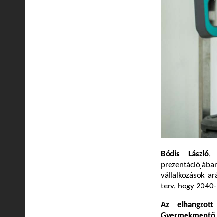
Bódis László
, 
prezentációjáb
vállalkozások ar
terv, hogy 2040-
Az elhangzott
Gyermekmentő S