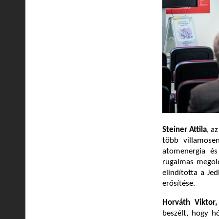
Steiner Attila
, a
több villamose
atomenergia és 
rugalmas megoldá
elindította a Je
erősítése.
Horváth Viktor
beszélt, hogy h