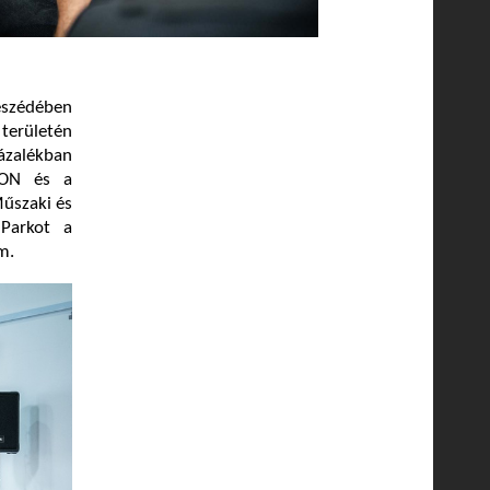
eszédében
 területén
zázalékban
E.ON és a
űszaki és
Parkot a
m.