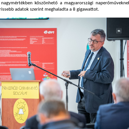
je nagymértékben köszönhető a magyarországi naperőművekne
frissebb adatok szerint meghaladta a 8 gigawattot.