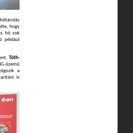
hőtárolás
elte, hogy
us hő sok
ó például
lent.
Tóth-
 LNG-üzemű
olgozik a
rítást is