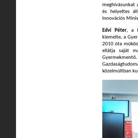
meghívásunkat az
és helyettes ál
Innovációs Minisz
Edvi Péter
, a 
kiemelte, a Gye
2010 óta működi
ellátja saját 
Gyermekmentő. T
Gazdaságtudom
közelmúltban kut