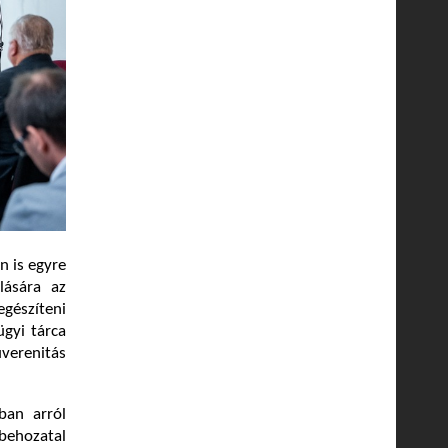
n is egyre
lására az
gészíteni
ügyi tárca
uverenitás
ban arról
behozatal