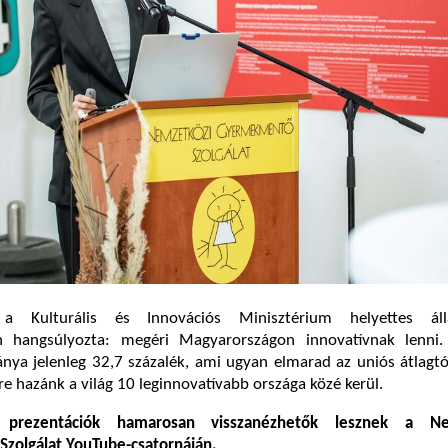
a Kulturális és Innovációs Minisztérium helyettes álla
an hangsúlyozta: megéri Magyarországon innovatívnak lenni.
ánya jelenleg 32,7 százalék, ami ugyan elmarad az uniós átlagtó
re hazánk a világ 10 leginnovatívabb országa közé kerül.
 prezentációk hamarosan visszanézhetők lesznek a Ne
zolgálat YouTube-csatornáján.