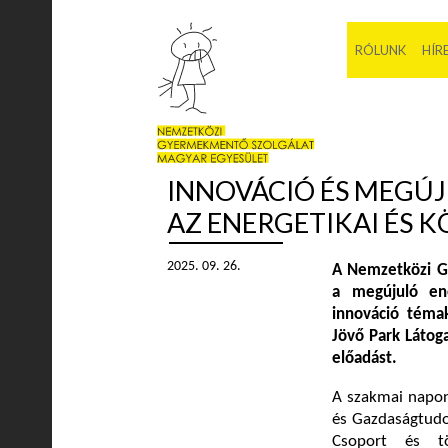
RÓLUNK
HÍR
INNOVÁCIÓ ÉS MEGÚJ
AZ ENERGETIKAI ÉS 
2025. 09. 26.
A Nemzetközi Gy
a megújuló ene
innováció téma
Jövő Park Látog
előadást.
A szakmai napon
és Gazdaságtud
Csoport és tö