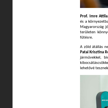
Prof. Imre Attila
és a környezetba
Magyarország j
területen könny
fűtésre.
A zöld átállás 
Patai Krisztina 
járművekkel, b
kibocsátáscsökk
lehetővé tesznek