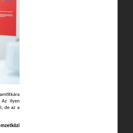
mtitkára
 Az ilyen
l, de az a
mzetközi