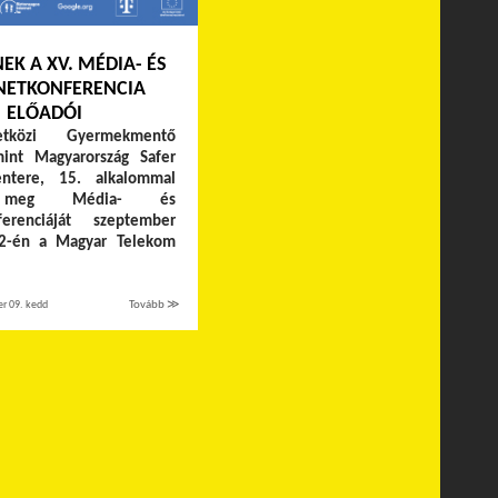
EK A XV. MÉDIA- ÉS
NETKONFERENCIA
ELŐADÓI
közi Gyermekmentő
mint Magyarország Safer
entere, 15. alkalommal
i meg Média- és
nferenciáját szeptember
2-én a Magyar Telekom
.
r 09. kedd
Tovább ≫