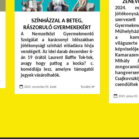
ZENÉV
2024. m
jótékony
szervez
SZÍNHÁZZAL A BETEG,
Gyermekme
RÁSZORULÓ GYERMEKEKÉRT
Műhelyház
A Nemzetközi Gyermekmentő
a kamar
Szolgálat a karácsonyi időszakban
világsze
jótékonysági színházi előadásra hívja
képvisel
vendégeit. Az idei darab december 6-
Kamarazen
án 19 órától Laurent Baffie Tok-tok,
Mihály J
avagy hogy pattog a kocka? c.
zongoram
komédiája lesz, amelyre támogatói
hangve
jegyek vásárolhatók.
Csajkovsz
≫
csendültek 
2024. november 05. kedd
Tovább ≫
2024. június 03. 