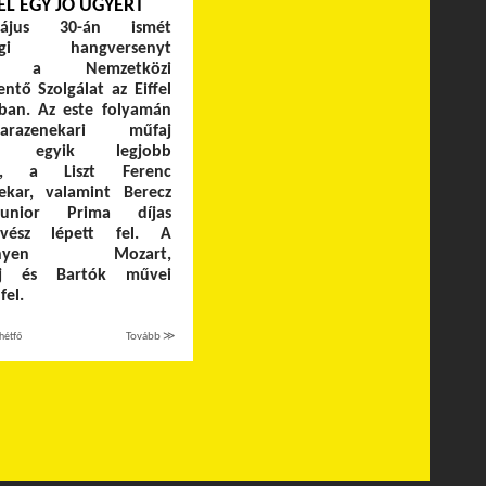
EL EGY JÓ ÜGYÉRT
ájus 30-án ismét
sági hangversenyt
ett a Nemzetközi
ntő Szolgálat az
Eiffel
ban. Az este folyamán
azenekari műfaj
rte egyik legjobb
ője, a Liszt Ferenc
ekar, valamint Berecz
unior Prima díjas
űvész lépett fel. A
rsenyen Mozart,
kij és Bartók művei
fel.
hétfő
Tovább ≫