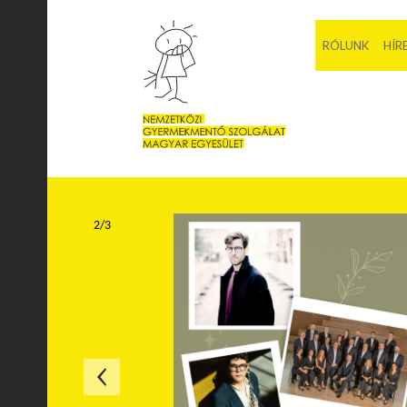
RÓLUNK
HÍR
2/3