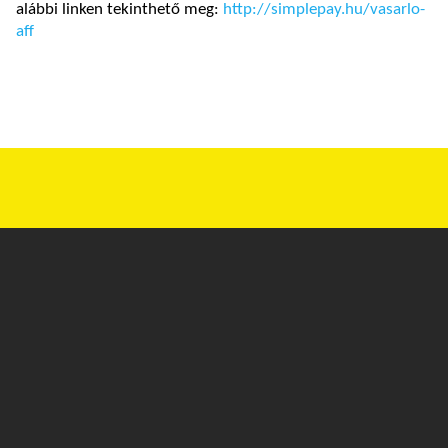
alábbi linken tekinthető meg:
http://simplepay.hu/vasarlo-
aff