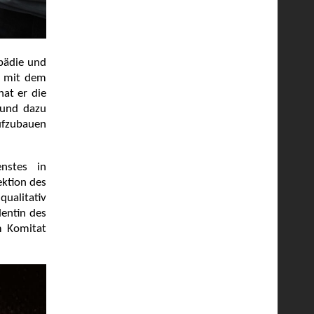
opädie und
e mit dem
hat er die
 und dazu
ufzubauen
enstes in
ektion des
ualitativ
dentin des
m Komitat