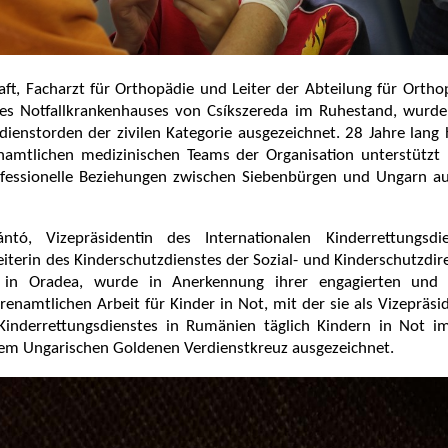
raft, Facharzt für Orthopädie und Leiter der Abteilung für Orth
es Notfallkrankenhauses von Csíkszereda im Ruhestand, wurd
ienstorden der zivilen Kategorie ausgezeichnet. 28 Jahre lang 
namtlichen medizinischen Teams der Organisation unterstützt
ofessionelle Beziehungen zwischen Siebenbürgen und Ungarn a
ántó, Vizepräsidentin des Internationalen Kinderrettungsdi
terin des Kinderschutzdienstes der Sozial- und Kinderschutzdir
 in Oradea, wurde in Anerkennung ihrer engagierten und q
enamtlichen Arbeit für Kinder in Not, mit der sie als Vizepräsi
 Kinderrettungsdienstes in Rumänien täglich Kindern in Not i
 dem Ungarischen Goldenen Verdienstkreuz ausgezeichnet.