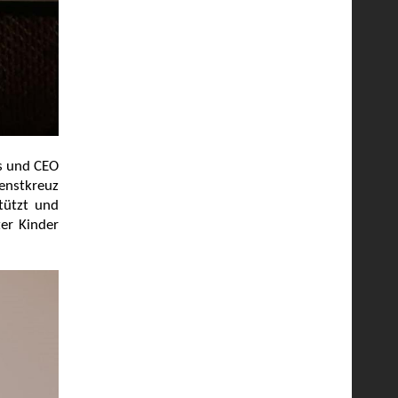
s und CEO
nstkreuz
stützt und
ter Kinder