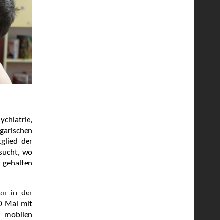
ychiatrie,
garischen
tglied der
sucht, wo
 gehalten
en in der
30 Mal mit
r mobilen