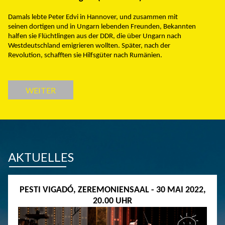
Damals lebte Peter Edvi in Hannover, und zusammen mit
seinen dortigen und in Ungarn lebenden Freunden, Bekannten
halfen sie Flüchtlingen aus der DDR, die über Ungarn nach
Westdeutschland emigrieren wollten. Später, nach der
Revolution, schafften sie Hilfsgüter nach Rumänien.
WEITER
AKTUELLES
PESTI VIGADÓ, ZEREMONIENSAAL - 30 MAI 2022,
20.00 UHR