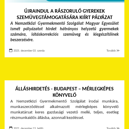
ÚJRAINDUL A RÁSZORULÓ GYEREKEK
SZEMÜVEGTÁMOGATÁSÁRA KIÍRT PÁLYÁZAT
A Nemzetközi Gyermekmentő Szolgálat Magyar Egyesület
ismét pályázatot hirdet hátrányos helyzetű gyermekek
számára, látáskorrekciós szemüveg és kiegészítőinek
beszerzésére.
2025. december 03. szerda
Tovább ≫
ÁLLÁSHIRDETÉS - BUDAPEST – MÉRLEGKÉPES
KÖNYVELŐ
A Nemzetközi Gyermekmentő Szolgálat irodai munkára,
munkaszerződéssel alkalmazott mérlegképes könyvelő
munkatársat keres gazdasági vezető mellé, teljes, esetleg
részmunkaidős állásba, azonnali kezdéssel.
2021. december 13. hétfő
Tovább ≫