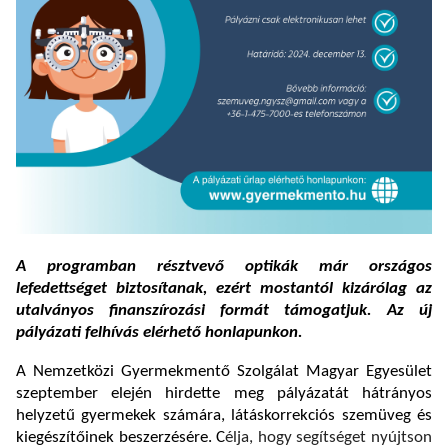
A programban résztvevő optikák már országos
lefedettséget biztosítanak, ezért mostantól kizárólag az
utalványos finanszírozási formát támogatjuk. Az új
pályázati felhívás elérhető honlapunkon.
A Nemzetközi Gyermekmentő Szolgálat Magyar Egyesület
szeptember elején hirdette meg pályázatát hátrányos
helyzetű gyermekek számára, látáskorrekciós szemüveg és
kiegészítőinek beszerzésére.
C
élja, hogy
segítséget nyújtson