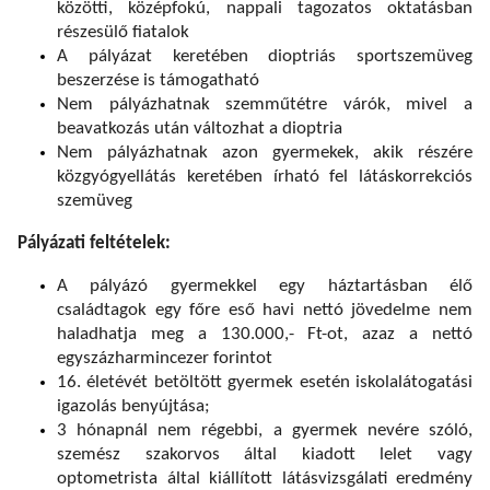
közötti, középfokú, nappali tagozatos oktatásban
részesülő fiatalok
A pályázat keretében dioptriás sportszemüveg
beszerzése is támogatható
Nem pályázhatnak szemműtétre várók, mivel a
beavatkozás után változhat a dioptria
Nem pályázhatnak azon gyermekek, akik részére
közgyógyellátás keretében írható fel látáskorrekciós
szemüveg
Pályázati feltételek:
A pályázó gyermekkel egy háztartásban élő
családtagok egy főre eső havi nettó jövedelme nem
haladhatja meg a 130.000,- Ft-ot, azaz a nettó
egyszázharmincezer forintot
16. életévét betöltött gyermek esetén iskolalátogatási
igazolás benyújtása;
3 hónapnál nem régebbi, a gyermek nevére szóló,
szemész szakorvos által kiadott lelet vagy
optometrista által kiállított látásvizsgálati eredmény