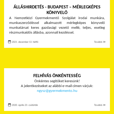
ÁLLÁSHIRDETÉS - BUDAPEST – MÉRLEGKÉPES
KÖNYVELŐ
A Nemzetközi Gyermekmentő Szolgálat irodai munkára,
munkaszerződéssel alkalmazott mérlegképes könyvelő
munkatársat keres gazdasági vezető mellé, teljes, esetleg
részmunkaidős állásba, azonnali kezdéssel.
2021. december 13. hétfő
Tovább ≫
FELHÍVÁS ÖNKÉNTESSÉG
Önkéntes segítőket keresünk!
A jelentkezéseket az alábbi e-mail címen várjuk:
ngysz@gyermekmento.hu
2020. április 23. csütörtök
Tovább ≫