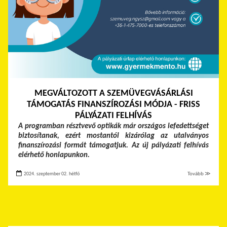
MEGVÁLTOZOTT A SZEMÜVEGVÁSÁRLÁSI
TÁMOGATÁS FINANSZÍROZÁSI MÓDJA - FRISS
PÁLYÁZATI FELHÍVÁS
A programban résztvevő optikák már országos lefedettséget
biztosítanak, ezért mostantól kizárólag az utalványos
finanszírozási formát támogatjuk. Az új pályázati felhívás
elérhető honlapunkon.
2024. szeptember 02. hétfő
Tovább ≫