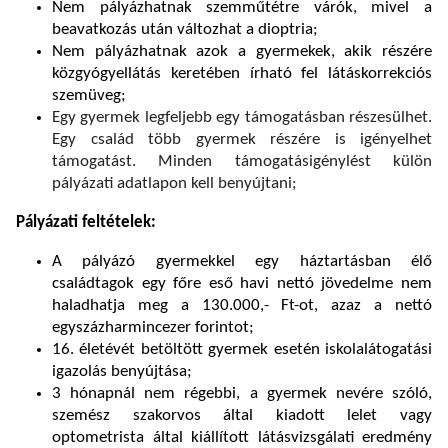
Nem pályázhatnak szemműtétre várók, mivel a
beavatkozás után változhat a dioptria;
Nem pályázhatnak azok a gyermekek, akik részére
közgyógyellátás keretében írható fel látáskorrekciós
szemüveg;
Egy gyermek legfeljebb egy támogatásban részesülhet.
Egy család több gyermek részére is igényelhet
támogatást. Minden támogatásigénylést külön
pályázati adatlapon kell benyújtani;
Pályázati feltételek:
A pályázó gyermekkel egy háztartásban élő
családtagok egy főre eső havi nettó jövedelme nem
haladhatja meg a 130.000,- Ft-ot, azaz a nettó
egyszázharmincezer forintot;
16. életévét betöltött gyermek esetén iskolalátogatási
igazolás benyújtása;
3 hónapnál nem régebbi, a gyermek nevére szóló,
szemész szakorvos által kiadott lelet vagy
optometrista által kiállított látásvizsgálati eredmény