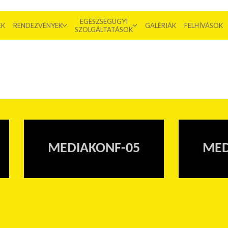
EGÉSZSÉGÜGYI
EK
RENDEZVÉNYEK
GALÉRIÁK
FELHÍVÁSOK
SZOLGÁLTATÁSOK
MEDIAKONF-05
MED