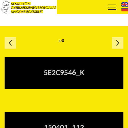
4/8
5E2C9546_K