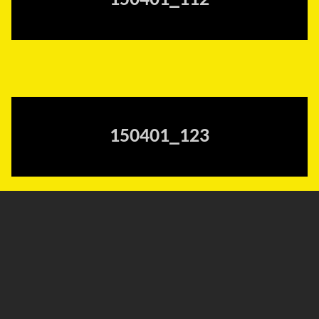
150401_112
150401_123