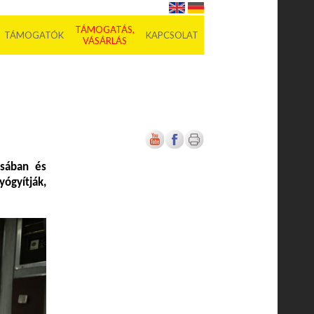
TÁMOGATÁS,
TÁMOGATÓK
KAPCSOLAT
VÁSÁRLÁS
usában és
ógyítják,