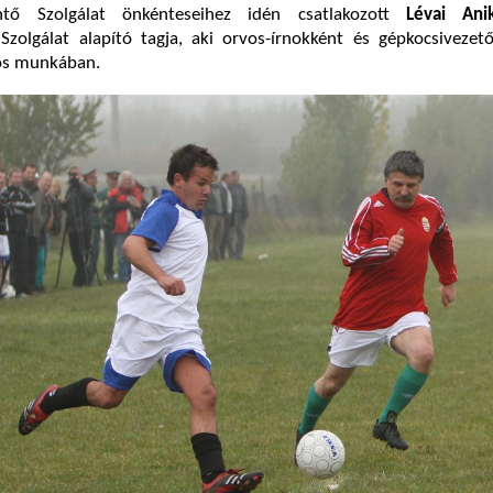
ő Szolgálat önkénteseihez idén csatlakozott
Lévai An
olgálat alapító tagja, aki orvos-írnokként és gépkocsivezető
gos munkában.