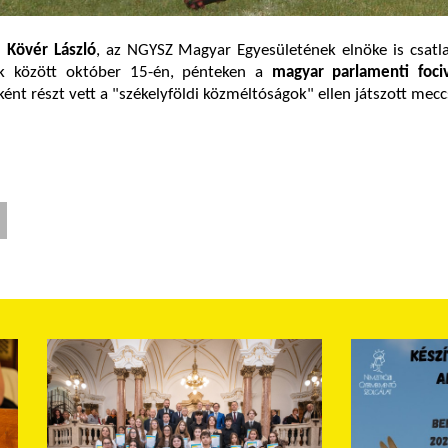
n
Kövér László
, az NGYSZ Magyar Egyesületének elnöke is csatla
k között október 15-én, pénteken a
magyar parlamenti fociv
ént részt vett a "székelyföldi közméltóságok" ellen játszott mecc