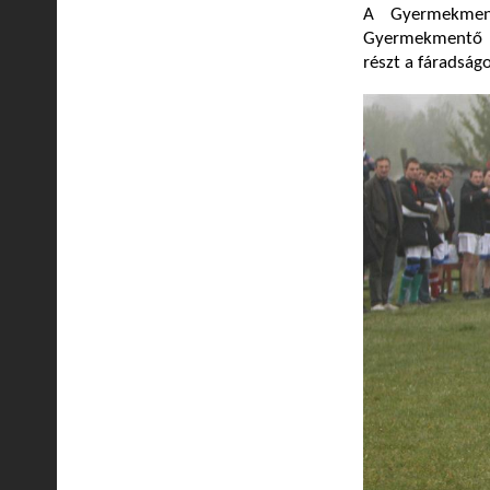
A Gyermekment
Gyermekmentő Sz
részt a fáradsá