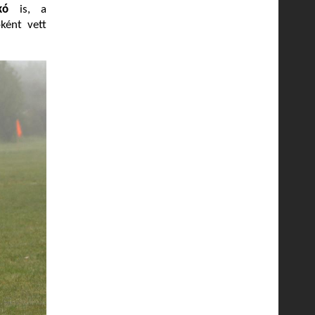
ikó
is, a
ként vett