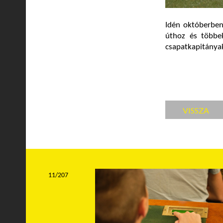
Idén októberbe
úthoz és többe
csapatkapitányak
VISSZA
11/207