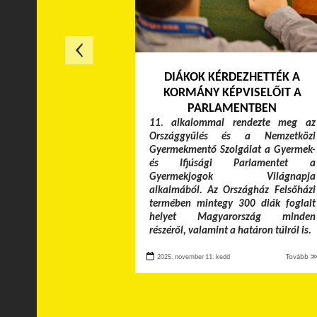
DIÁKOK KÉRDEZHETTÉK A
KORMÁNY KÉPVISELŐIT A
PARLAMENTBEN
11. alkalommal rendezte meg az
Országgyűlés és a Nemzetközi
Gyermekmentő Szolgálat a Gyermek-
és Ifjúsági Parlamentet a
Gyermekjogok Világnapja
alkalmából. Az Országház Felsőházi
termében mintegy 300 diák foglalt
helyet Magyarország minden
részéről, valamint a határon túlról is.
2025. november 11. kedd
Tovább 