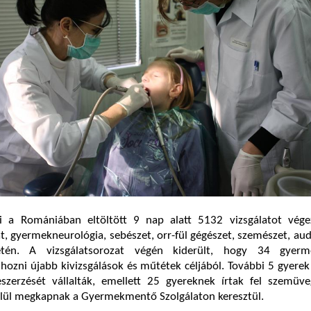
i a Romániában eltöltött 9 nap alatt 5132 vizsgálatot vége
, gyermekneurológia, sebészet, orr-fül gégészet, szemészet, aud
etén. A vizsgálatsorozat végén kiderült, hogy 34 gyerm
ozni újabb kivizsgálások és műtétek céljából. További 5 gyere
eszerzését vállalták, emellett 25 gyereknek írtak fel szemüve
lül megkapnak a Gyermekmentő Szolgálaton keresztül.