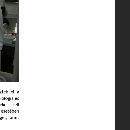
ztek el a
iológia és
eket kell
k esetében
get, amit