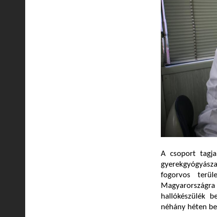
A csoport tagja
gyerekgyógyászat
fogorvos terül
Magyarországra h
hallókészülék b
néhány héten be