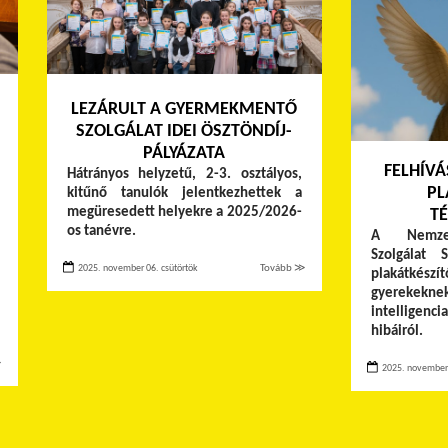
LEZÁRULT A GYERMEKMENTŐ
SZOLGÁLAT IDEI ÖSZTÖNDÍJ-
PÁLYÁZATA
FELHÍVÁ
Hátrányos helyzetű, 2-3. osztályos,
PL
kitűnő tanulók jelentkezhettek a
megüresedett helyekre a 2025/2026-
TÉ
os tanévre.
A Nemzet
Szolgálat 
2025. november 06. csütörtök
Tovább ≫
plakátkész
gyerekek
intelligen
hibáiról.
≫
2025. november 