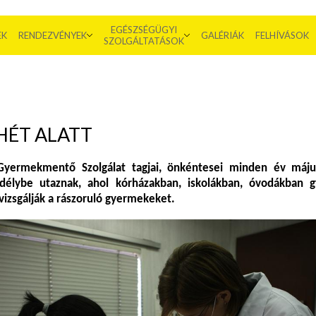
EGÉSZSÉGÜGYI
EK
RENDEZVÉNYEK
GALÉRIÁK
FELHÍVÁSOK
SZOLGÁLTATÁSOK
HÉT ALATT
yermekmentő Szolgálat tagjai, önkéntesei minden év máj
délybe utaznak, ahol kórházakban, iskolákban, óvodákban gy
 vizsgálják a rászoruló gyermekeket.