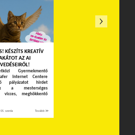
S! KÉSZÍTS KREATÍV
AKÁTOT AZ AI
VEDÉSEIRŐL!
közi Gyermekmentő
Safer Internet Centere
ítő pályázatot hirdet
nek a mesterséges
cia vicces, meghökkentő
05. szerda
Tovább ≫