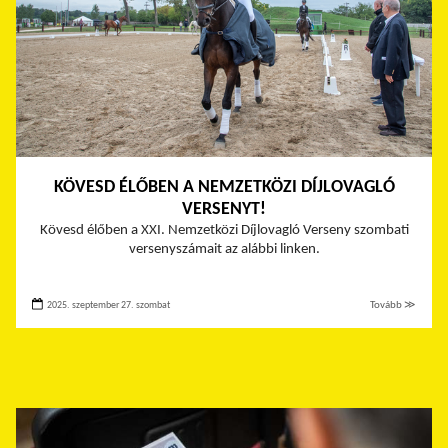
KÖVESD ÉLŐBEN A NEMZETKÖZI DÍJLOVAGLÓ
VERSENYT!
Kövesd élőben a
XXI. Nemzetközi Díjlovagló Verseny szombati
versenyszámait az alábbi linken.
2025. szeptember 27. szombat
Tovább ≫