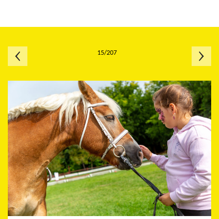
15/207