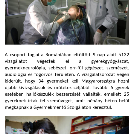
A csoport tagjai a Romániában eltöltött 9 nap alatt 5132
vizsgálatot végeztek el a gyerekgyógyászat,
gyermekneurológia, sebészet, orr-fül gégészet, szemészet,
audiológia és fogorvos területén. A vizsgálatsorozat végén
kiderült, hogy 34 gyermeket kell Magyarországra hozni
újabb kivizsgálások és műtétek céljából. További 5 gyerek
esetében hallókészülék beszerzését vállalták, emellett 25
gyereknek írtak fel szemüveget, amit néhány héten belül
megkapnak a Gyermekmentő Szolgálaton keresztül.