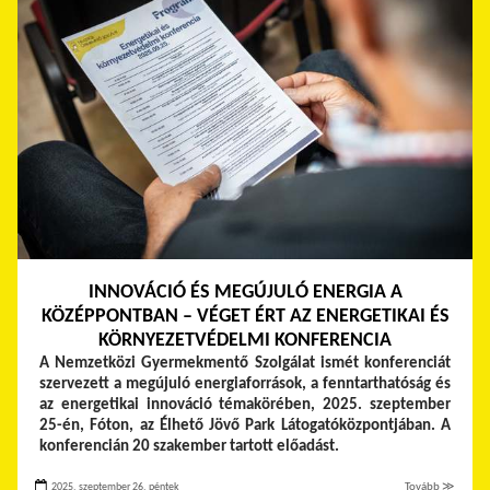
INNOVÁCIÓ ÉS MEGÚJULÓ ENERGIA A
KÖZÉPPONTBAN – VÉGET ÉRT AZ ENERGETIKAI ÉS
KÖRNYEZETVÉDELMI KONFERENCIA
A Nemzetközi Gyermekmentő Szolgálat ismét konferenciát
szervezett a megújuló energiaforrások, a fenntarthatóság és
az energetikai innováció témakörében, 2025. szeptember
25-én, Fóton, az Élhető Jövő Park Látogatóközpontjában. A
konferencián 20 szakember tartott előadást.
2025. szeptember 26. péntek
Tovább ≫