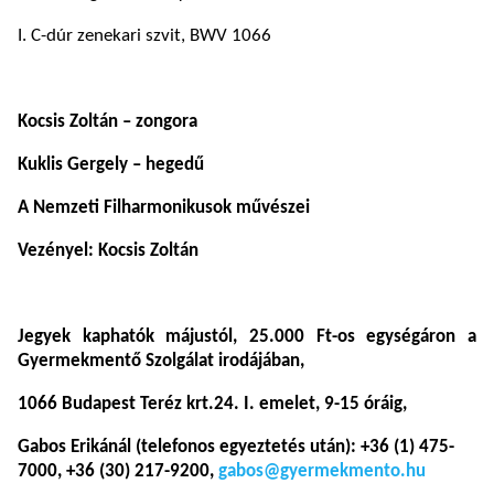
I. C-dúr zenekari szvit, BWV 1066
Kocsis Zoltán – zongora
Kuklis Gergely – hegedű
A Nemzeti Filharmonikusok művészei
Vezényel: Kocsis Zoltán
Jegyek kaphatók májustól, 25.000 Ft-os egységáron a
Gyermekmentő Szolgálat irodájában,
1066 Budapest Teréz krt.24. I. emelet, 9-15 óráig,
Gabos Erikánál (telefonos egyeztetés után): +36 (1) 475-
7000, +36 (30) 217-9200,
gabos@gyermekmento.hu