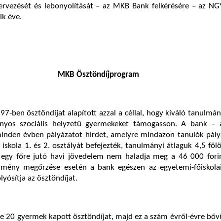
zervezését és lebonyolítását – az MKB Bank felkérésére – az NG
ik éve.
MKB Ösztöndíjprogram
-ben ösztöndíjat alapított azzal a céllal, hogy kiváló tanulmán
ányos szociális helyzetű gyermekeket támogasson. A bank –
inden évben pályázatot hirdet, amelyre mindazon tanulók pály
 iskola 1. és 2. osztályát befejezték, tanulmányi átlaguk 4,5 fölö
 egy főre jutó havi jövedelem nem haladja meg a 46 000 forin
dmény megőrzése esetén a bank egészen az egyetemi-főiskola
lyósítja az ösztöndíjat.
 20 gyermek kapott ösztöndíjat, majd ez a szám évről-évre bővü