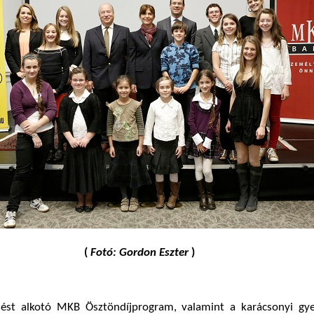
(
Fotó: Gordon Eszter
)
ést alkotó MKB Ösztöndíjprogram, valamint a karácsonyi gy