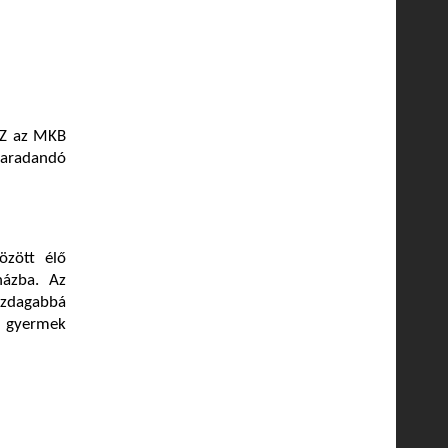
SZ az MKB
aradandó
zött élő
házba. Az
azdagabbá
er gyermek