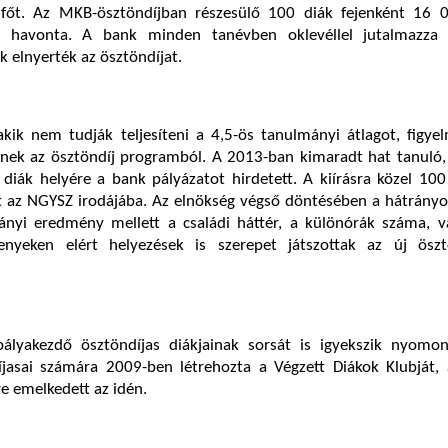
 főt. Az MKB-ösztöndíjban részesülő 100 diák fejenként 16 0
 havonta. A bank minden tanévben oklevéllel jutalmazza
k elnyerték az ösztöndíjat.
kik nem tudják teljesíteni a 4,5-ös tanulmányi átlagot, figye
nek az ösztöndíj programból. A 2013-ban kimaradt hat tanuló, 
 diák helyére a bank pályázatot hirdetett. A kiírásra közel 10
t az NGYSZ irodájába. Az elnökség végső döntésében a hátrányo
ányi eredmény mellett a családi háttér, a különórák száma, v
enyeken elért helyezések is szerepet játszottak az új öszt
lyakezdő ösztöndíjas diákjainak sorsát is igyekszik nyomon
íjasai számára 2009-ben létrehozta a Végzett Diákok Klubját,
e emelkedett az idén.