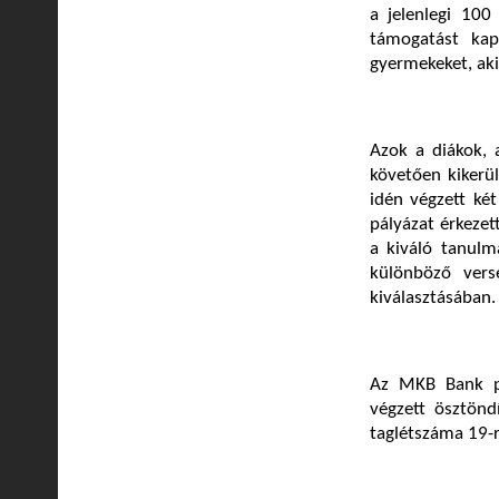
a jelenlegi 100
támogatást kap
gyermekeket, aki
Azok a diákok, a
követően kikerül
idén végzett két
pályázat érkezet
a kiváló tanulm
különböző vers
kiválasztásában.
Az MKB Bank pá
végzett ösztönd
taglétszáma 19-r