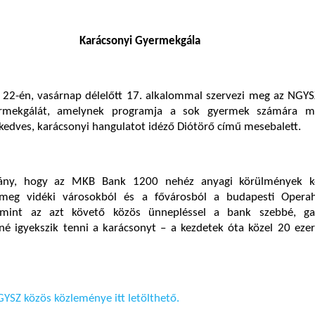
Karácsonyi Gyermekgála
22-én, vasárnap délelőtt 17. alkalommal szervezi meg az NGY
ermekgálát, amelynek programja a sok gyermek számára m
kedves, karácsonyi hangulatot idéző Diótörő című mesebalett.
ny, hogy az MKB Bank 1200 nehéz anyagi körülmények kö
meg vidéki városokból és a fővárosból a budapesti Opera
lamint az azt követő közös ünnepléssel a bank szebbé, g
nné igyekszik tenni a karácsonyt – a kezdetek óta közel 20 ez
YSZ közös közleménye itt letölthető.