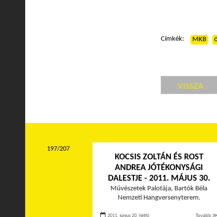
Címkék:
MKB
VISSZA
197/207
KOCSIS ZOLTÁN ÉS ROST
ANDREA JÓTÉKONYSÁGI
DALESTJE - 2011. MÁJUS 30.
Művészetek Palotája, Bartók Béla
Nemzeti Hangversenyterem.
2011. június 20. hétfő
Tovább 