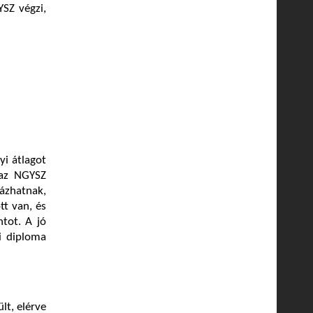
YSZ végzi,
yi átlagot
 az NGYSZ
ázhatnak,
tt van, és
tot. A jó
i diploma
lt, elérve