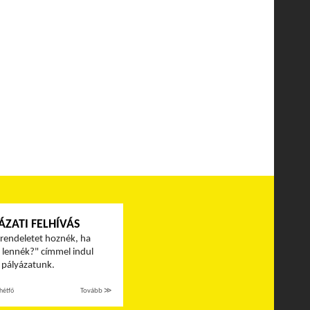
ÁZATI FELHÍVÁS
rendeletet hoznék, ha
r lennék?" címmel indul
pályázatunk.
hétfő
Tovább ≫