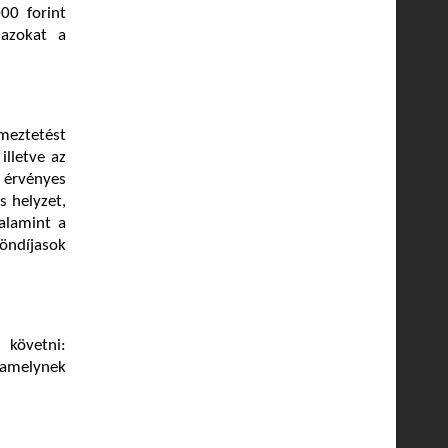
00 forint
 azokat a
lmeztetést
illetve az
0 érvényes
s helyzet,
alamint a
öndíjasok
 követni:
 amelynek