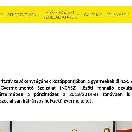
EGÉSZSÉGÜGYI
EK
RENDEZVÉNYEK
GALÉRIÁK
FELHÍVÁSOK
SZOLGÁLTATÁSOK
itatív tevékenységének középpontjában a gyermekek állnak. 
Gyermekmentő Szolgálat (NGYSZ) között fennálló együtt
értelmében a pénzintézet a 2013/2014-es tanévben is
 szociálisan hátrányos helyzetű gyermekeket.