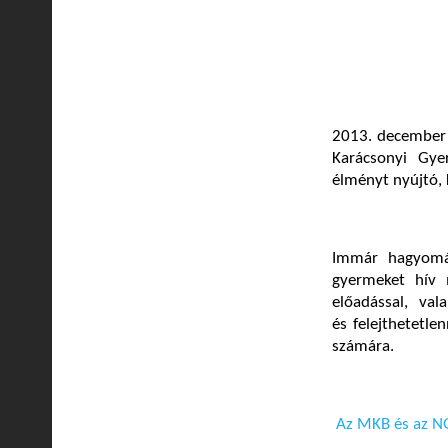
2013. december 
Karácsonyi Gy
élményt nyújtó, 
Immár hagyomá
gyermeket hív 
előadással, va
és felejthetetle
számára.
Az MKB és az NG