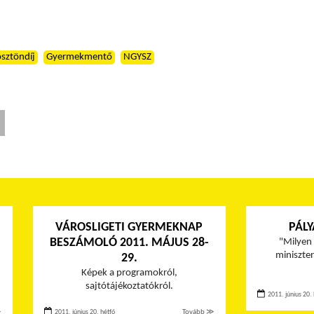
ösztöndíj
Gyermekmentő
NGYSZ
VÁROSLIGETI GYERMEKNAP
PÁLY
BESZÁMOLÓ 2011. MÁJUS 28-
"Milyen 
miniszte
29.
Képek a programokról,
sajtótájékoztatókról.
2011. június 20. 
≫
2011. június 20. hétfő
Tovább ≫