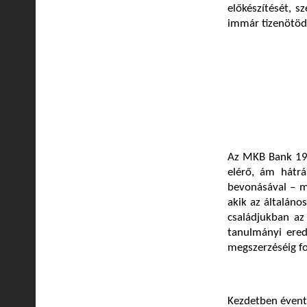
előkészítését, s
immár tizenötöd
Az MKB Bank 1997
elérő, ám hátr
bevonásával – m
akik az általános
családjukban az
tanulmányi ere
megszerzéséig fo
Kezdetben évente