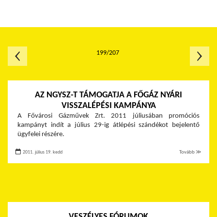
199/207
AZ NGYSZ-T TÁMOGATJA A FŐGÁZ NYÁRI
VISSZALÉPÉSI KAMPÁNYA
A Fővárosi Gázművek Zrt. 2011 júliusában promóciós
kampányt indít a július 29-ig átlépési szándékot bejelentő
ügyfelei részére.
2011. július 19. kedd
Tovább ≫
VESZÉLYES FÓRUMOK