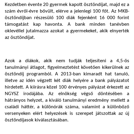
Kezdetben évente 20 gyermek kapott ösztöndíjat, majd ez a
szám évről-évre bővült, elérve a jelenlegi 100 főt. Az MKB-
ösztöndíjban részesülő 100 diák fejenként 16 000 forint
támogatást kap havonta. A bank minden tanévben
oklevéllel jutalmazza azokat a gyermekeket, akik elnyerték
az ösztöndíjat.
Azok a diákok, akik nem tudják teljesíteni a 4,5-ös
tanulmányi átlagot, figyelmeztetést követően kikerülnek az
ösztöndíj programból. A 2013-ban kimaradt hat tanuló,
illetve az idén végzett két diák helyére a bank pályázatot
hirdetett. A kiírásra közel 100 érvényes pályázat érkezett az
NGYSZ irodájába. Az elnökség végső döntésében a
hátrányos helyzet, a kiváló tanulmányi eredmény mellett a
családi háttér, a különórák száma, valamint a különböző
versenyeken elért helyezések is szerepet játszottak az új
ösztöndíjasok kiválasztásában.