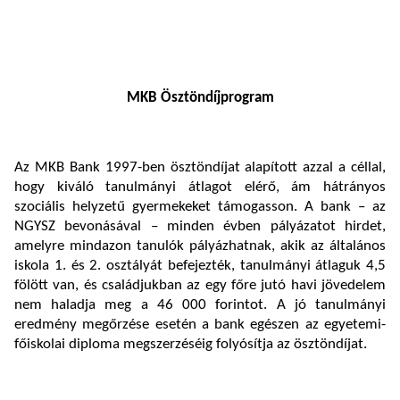
MKB Ösztöndíjprogram
Az MKB Bank 1997-ben ösztöndíjat alapított azzal a céllal,
hogy kiváló tanulmányi átlagot elérő, ám hátrányos
szociális helyzetű gyermekeket támogasson. A bank – az
NGYSZ bevonásával – minden évben pályázatot hirdet,
amelyre mindazon tanulók pályázhatnak, akik az általános
iskola 1. és 2. osztályát befejezték, tanulmányi átlaguk 4,5
fölött van, és családjukban az egy főre jutó havi jövedelem
nem haladja meg a 46 000 forintot. A jó tanulmányi
eredmény megőrzése esetén a bank egészen az egyetemi-
főiskolai diploma megszerzéséig folyósítja az ösztöndíjat.