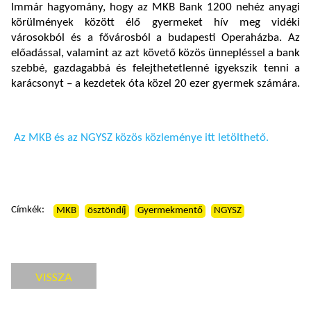
Immár hagyomány, hogy az MKB Bank 1200 nehéz anyagi
körülmények között élő gyermeket hív meg vidéki
városokból és a fővárosból a budapesti Operaházba. Az
előadással, valamint az azt követő közös ünnepléssel a bank
szebbé, gazdagabbá és felejthetetlenné igyekszik tenni a
karácsonyt – a kezdetek óta közel 20 ezer gyermek számára.
Az MKB és az NGYSZ közös közleménye itt letölthető.
Címkék:
MKB
ösztöndíj
Gyermekmentő
NGYSZ
VISSZA