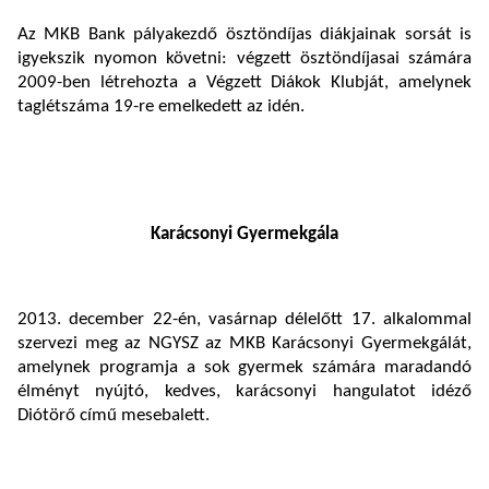
Az MKB Bank pályakezdő ösztöndíjas diákjainak sorsát is
igyekszik nyomon követni: végzett ösztöndíjasai számára
2009-ben létrehozta a Végzett Diákok Klubját, amelynek
taglétszáma 19-re emelkedett az idén.
Karácsonyi Gyermekgála
2013. december 22-én, vasárnap délelőtt 17. alkalommal
szervezi meg az NGYSZ az MKB Karácsonyi Gyermekgálát,
amelynek programja a sok gyermek számára maradandó
élményt nyújtó, kedves, karácsonyi hangulatot idéző
Diótörő című mesebalett.