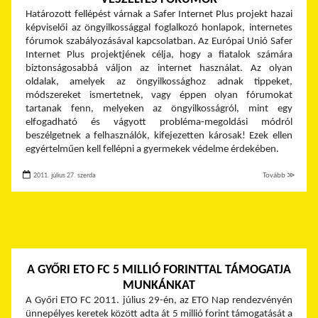
Határozott fellépést várnak a Safer Internet Plus projekt hazai
képviselői az öngyilkossággal foglalkozó honlapok, internetes
fórumok szabályozásával kapcsolatban. Az Európai Unió Safer
Internet Plus projektjének célja, hogy a fiatalok számára
biztonságosabbá váljon az internet használat. Az olyan
oldalak, amelyek az öngyilkossághoz adnak tippeket,
módszereket ismertetnek, vagy éppen olyan fórumokat
tartanak fenn, melyeken az öngyilkosságról, mint egy
elfogadható és vágyott probléma-megoldási módról
beszélgetnek a felhasználók, kifejezetten károsak! Ezek ellen
egyértelműen kell fellépni a gyermekek védelme érdekében.
2011. július 27. szerda
Tovább ≫
A GYŐRI ETO FC 5 MILLIÓ FORINTTAL TÁMOGATJA
MUNKÁNKAT
A Győri ETO FC 2011. július 29-én, az ETO Nap rendezvényén
ünnepélyes keretek között adta át 5 millió forint támogatását a