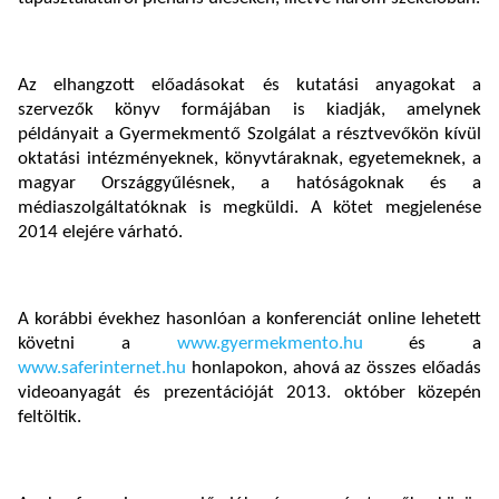
Az elhangzott előadásokat és kutatási anyagokat a
szervezők könyv formájában is kiadják, amelynek
példányait a Gyermekmentő Szolgálat a résztvevőkön kívül
oktatási intézményeknek, könyvtáraknak, egyetemeknek, a
magyar Országgyűlésnek, a hatóságoknak és a
médiaszolgáltatóknak is megküldi. A kötet megjelenése
2014 elejére várható.
A korábbi évekhez hasonlóan a konferenciát online lehetett
követni a
www.gyermekmento.hu
és a
www.saferinternet.hu
honlapokon, ahová az összes előadás
videoanyagát és prezentációját 2013. október közepén
feltöltik.