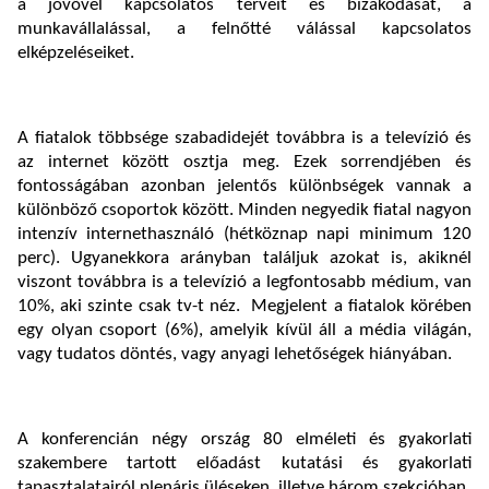
a jövővel kapcsolatos terveit és bizakodását, a
munkavállalással, a felnőtté válással kapcsolatos
elképzeléseiket.
A fiatalok többsége szabadidejét továbbra is a televízió és
az internet között osztja meg. Ezek sorrendjében és
fontosságában azonban jelentős különbségek vannak a
különböző csoportok között. Minden negyedik fiatal nagyon
intenzív internethasználó (hétköznap napi minimum 120
perc). Ugyanekkora arányban találjuk azokat is, akiknél
viszont továbbra is a televízió a legfontosabb médium, van
10%, aki szinte csak tv-t néz. Megjelent a fiatalok körében
egy olyan csoport (6%), amelyik kívül áll a média világán,
vagy tudatos döntés, vagy anyagi lehetőségek hiányában.
A konferencián négy ország 80 elméleti és gyakorlati
szakembere tartott előadást kutatási és gyakorlati
tapasztalatairól plenáris üléseken, illetve három szekcióban.