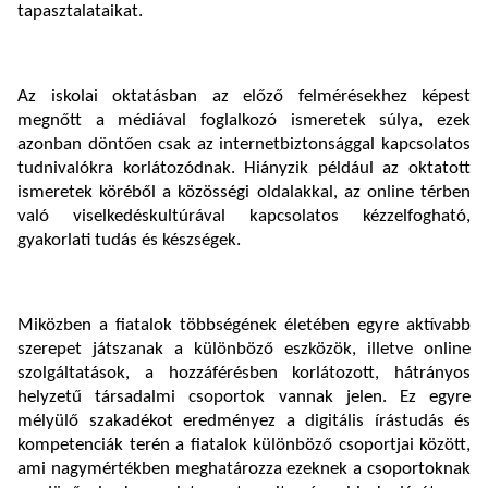
tapasztalataikat.
Az iskolai oktatásban az előző felmérésekhez képest
megnőtt a médiával foglalkozó ismeretek súlya, ezek
azonban döntően csak az internetbiztonsággal kapcsolatos
tudnivalókra korlátozódnak. Hiányzik például az oktatott
ismeretek köréből a közösségi oldalakkal, az online térben
való viselkedéskultúrával kapcsolatos kézzelfogható,
gyakorlati tudás és készségek.
Miközben a fiatalok többségének életében egyre aktívabb
szerepet játszanak a különböző eszközök, illetve online
szolgáltatások, a hozzáférésben korlátozott, hátrányos
helyzetű társadalmi csoportok vannak jelen. Ez egyre
mélyülő szakadékot eredményez a digitális írástudás és
kompetenciák terén a fiatalok különböző csoportjai között,
ami nagymértékben meghatározza ezeknek a csoportoknak