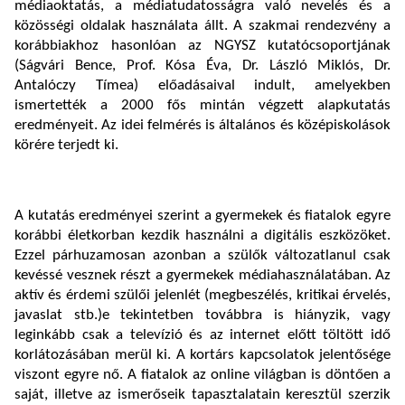
médiaoktatás, a médiatudatosságra való nevelés és a
közösségi oldalak használata állt. A szakmai rendezvény a
korábbiakhoz hasonlóan az NGYSZ kutatócsoportjának
(Ságvári Bence, Prof. Kósa Éva, Dr. László Miklós, Dr.
Antalóczy Tímea) előadásaival indult, amelyekben
ismertették a 2000 fős mintán végzett alapkutatás
eredményeit. Az idei felmérés is általános és középiskolások
körére terjedt ki.
A kutatás eredményei szerint a gyermekek és fiatalok egyre
korábbi életkorban kezdik használni a digitális eszközöket.
Ezzel párhuzamosan azonban a szülők változatlanul csak
kevéssé vesznek részt a gyermekek médiahasználatában. Az
aktív és érdemi szülői jelenlét (megbeszélés, kritikai érvelés,
javaslat stb.)e tekintetben továbbra is hiányzik, vagy
leginkább csak a televízió és az internet előtt töltött idő
korlátozásában merül ki. A kortárs kapcsolatok jelentősége
viszont egyre nő. A fiatalok az online világban is döntően a
saját, illetve az ismerőseik tapasztalatain keresztül szerzik