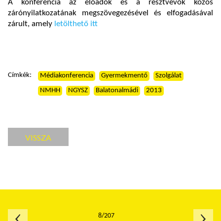
A konferencia az előadók és a résztvevők közös
zárónyilatkozatának megszövegezésével és elfogadásával
zárult, amely
letölthető itt
Címkék:
Médiakonferencia
Gyermekmentő
Szolgálat
NMHH
NGYSZ
Balatonalmádi
2013
VISSZA
8/207