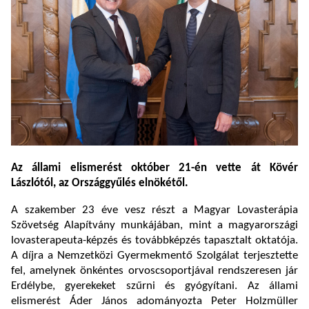
Az állami elismerést október 21-én vette át Kövér
Lászlótól, az Országgyűlés elnökétől.
A szakember 23 éve vesz részt a Magyar Lovasterápia
Szövetség Alapítvány munkájában, mint a magyarországi
lovasterapeuta-képzés és továbbképzés tapasztalt oktatója.
A díjra a Nemzetközi Gyermekmentő Szolgálat terjesztette
fel, amelynek önkéntes orvoscsoportjával rendszeresen jár
Erdélybe, gyerekeket szűrni és gyógyítani. Az állami
elismerést Áder János adományozta Peter Holzmüller