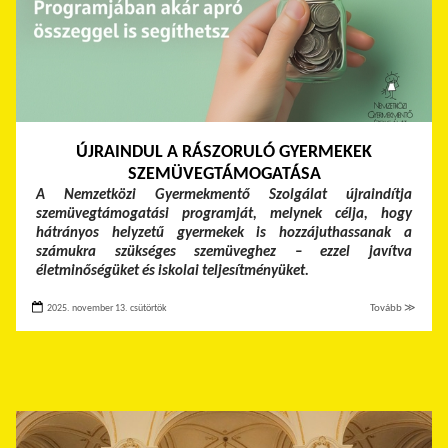
ÚJRAINDUL A RÁSZORULÓ GYERMEKEK
SZEMÜVEGTÁMOGATÁSA
A Nemzetközi Gyermekmentő Szolgálat újraindítja
szemüvegtámogatási programját, melynek célja, hogy
hátrányos helyzetű gyermekek is hozzájuthassanak a
számukra szükséges szemüveghez – ezzel javítva
életminőségüket és iskolai teljesítményüket.
2025. november 13. csütörtök
Tovább ≫