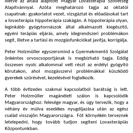
illetve az általa alapított Magyar Lovasterápia Szövetség
Alapítvánnyal. Azóta meghatározó tagja az oktatói
csapatnak: gyakorlatot vezet, vizsgáztat és előadásokat tart
a lovasterápia hippoterápia szakágán. A hippoterápia olyan,
leginkább gyógytornászok által alkalmazott kiegészítő,
egyéni terápiás eljárás, amely idegrendszeri problémákon
segít, illetve a tartási és mozgásfunkciókat javítja, korrigálja.
Peter Holzmüller egyszersmind a Gyermekmentő Szolgálat
önkéntes orvoscsoportjának is megbízható tagja. Eddig
összesen nyolc alkalommal vett részt az erdélyi gyógyító
körutakon, ahol mozgásszervi problémákkal küszködő
gyerekek szűrésével, kezelésével foglalkozik.
A több évtizedes szakmai kapcsolatból barátság is lett.
Peter Holzmüller magánéleti szálon is kapcsolódik
Magyarországhoz: felesége magyar, és úgy tervezik, hogy a
néhány év múlva esedékes nyugdíjazása után az egész
család visszajön Magyarországra. Fót környékén terveznek
letelepedni, hogy tovább tudjon segíteni Lovasterápiás
Központunkban.