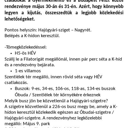
családokat a Gyermekmentő és a Budapest Feszt közös
rendezvénye május 30-án és 31-én. Azért, hogy könnyebb
legyen a kijutás, összeszedtük a legjobb közlekedési
lehetőségeket.
Pontos helyszín: Hajógyári-sziget – Nagyrét.
Belépés a K-hídon keresztül.
-
Tömegközlekedéssel:
H5-ös HÉV
Szállj le a Filatorigát megállónál, innen pár perc séta a K-híd
és a rendezvény bejárata.
1-es villamos
Szentlélek tér megálló, innen rövid séta vagy HÉV
csatlakozás.
Buszok: 9-es, 34-es, 106-os, 118-as, 134-es buszok
Óbuda / Szentlélek tér környékére érkeznek
Melyik busz jön be közvetlenül a Hajógyári-szigetre?
A szigetre közvetlenül a 226-os busz megy be, amely a K-
hídon keresztül közlekedik egészen az Óbudai-szigetre /
Hajógyári-szigetre. A rendezvényhez legközelebbi
megálló: Május 9. park