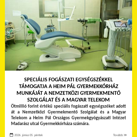
SPECIÁLIS FOGÁSZATI EGYSÉGSZÉKKEL
TÁMOGATJA A HEIM PÁL GYERMEKKÓRHÁZ
MUNKÁJÁT A NEMZETKÖZI GYERMEKMENTŐ
SZOLGÁLAT ÉS A MAGYAR TELEKOM
Ötmillió forint értékű speciális fogászati egységszéket adott
át a Nemzetközi Gyermekmentő Szolgálat és a Magyar
Telekom a Heim Pál Országos Gyermekgyógyászati Intézet
Madarász utcai Gyermekkórháza számára.
2026. június 05. péntek
Tovább ≫