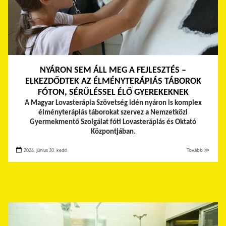
NYÁRON SEM ÁLL MEG A FEJLESZTÉS –
ELKEZDŐDTEK AZ ÉLMÉNYTERÁPIÁS TÁBOROK
FÓTON, SÉRÜLÉSSEL ÉLŐ GYEREKEKNEK
A Magyar Lovasterápia Szövetség idén nyáron is komplex
élményterápiás táborokat szervez a Nemzetközi
Gyermekmentő Szolgálat fóti Lovasterápiás és Oktató
Központjában.
2026. június 30. kedd
Tovább ≫