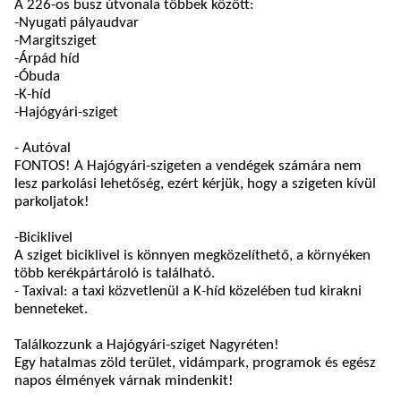
A 226-os busz útvonala többek között:
-Nyugati pályaudvar
-Margitsziget
-Árpád híd
-Óbuda
-K-híd
-Hajógyári-sziget
-
Autóval
FONTOS! A Hajógyári-szigeten a vendégek számára nem
lesz parkolási lehetőség, ezért kérjük, hogy a szigeten kívül
parkoljatok!
-
Biciklivel
A sziget biciklivel is könnyen megközelíthető, a környéken
több kerékpártároló is található.
- Taxival: a taxi közvetlenül a K-híd közelében tud kirakni
benneteket.
Találkozzunk a Hajógyári-sziget Nagyréten!
Egy hatalmas zöld terület, vidámpark, programok és egész
napos élmények várnak mindenkit!