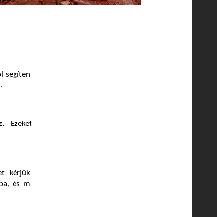
l segíteni
.
z. Ezeket
t kérjük,
ba, és mi