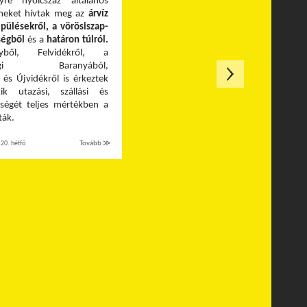
re nyolcszáz általános
rmeket hívtak meg az
árvíz
epülésekről, a vörösiszap-
ségből
és a
határon túlról.
yből, Felvidékről, a
szági Baranyából,
l és Újvidékről is érkeztek
kik utazási, szállási és
tségét teljes mértékben a
ták.
20. hétfő
Tovább ≫