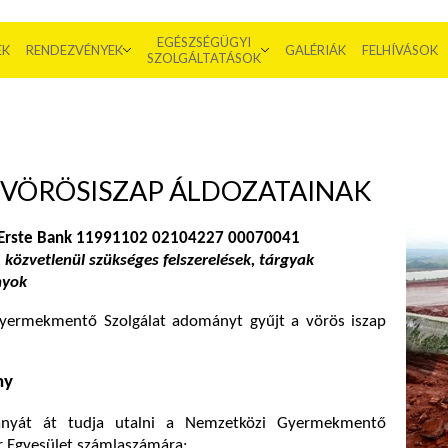
EGÉSZSÉGÜGYI
EK
RENDEZVÉNYEK
GALÉRIÁK
FELHÍVÁSOK
SZOLGÁLTATÁSOK
VÖRÖSISZAP ÁLDOZATAINAK
 Erste Bank 11991102 02104227 00070041
közvetlenül szükséges felszerelések, tárgyak
nyok
yermekmentő Szolgálat adományt gyűjt a vörös iszap
ny
ányát át tudja utalni a Nemzetközi Gyermekmentő
r Egyesület számlaszámára: