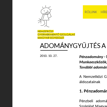
RÓLUNK
HÍR
ADOMÁNYGYŰJTÉS A 
2010. 10. 27.
Pénzadomány
-
Munkaeszközök, 
További adomá
A Nemzetközi G
áldozatainak
1. Pénzadomá
Pénzbeli adom
Szolgálat Magya