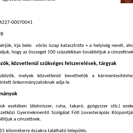
4227-00070041
HB
rjük, írja bele: vörös iszap katasztrófa + a helyiség nevét, aho
laljuk, hogy az összeget 100 százalékban továbbítjuk a címzettnek
ök, közvetlenül szükséges felszerelések, tárgyak
közök, melyek közvetlenül bevethetők a kármentesítéshe
rintett önkormányzatoknak adja le.
ományok
 esetében (élelmiszer, ruha, takaró, gyógyszer stb.) ezeke
mzetközi Gyermekmentő Szolgálat Fóti Lovasterápiás Központjá
lítjuk a címzettnek.
15 kilométerre északra található település.