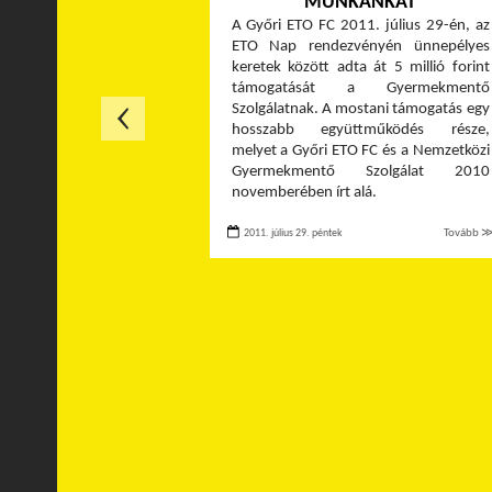
MUNKÁNKAT
A Győri ETO FC 2011. július 29-én, az
ETO Nap rendezvényén ünnepélyes
keretek között adta át 5 millió forint
támogatását a Gyermekmentő
Szolgálatnak. A mostani támogatás egy
hosszabb együttműködés része,
melyet a Győri ETO FC és a Nemzetközi
Gyermekmentő Szolgálat 2010
novemberében írt alá.
2011. július 29. péntek
Tovább 