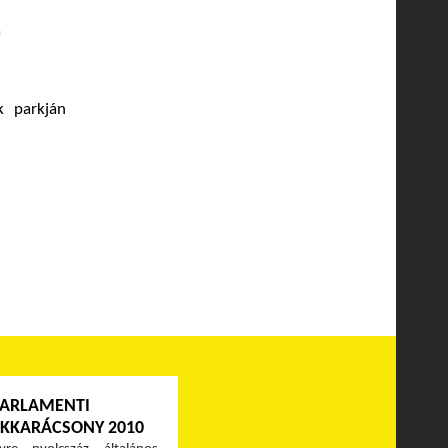
a
k parkján
PARLAMENTI
KKARÁCSONY 2010