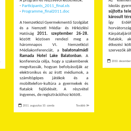
A program és résztvevői letölthetők:
Az esemény
-
Participants_2011_final.xls
iskolás gye
-
Programme_final2011.doc
sújtotta tel
károsult tér
A Nemzetközi Gyermekmentő Szolgálat
Így Erdél
és a Nemzeti Média- és Hírközlési
horvátor
Hatóság
2011. szeptember 26-28.
Kárpátaljáró
között közösen rendezi meg a
fiatalok, a
háromnapos VI. Nemzetközi
étkezési köl
Médiakonferenciát, a
balatonalmádi
szervezők áll
Ramada Hotel Lake Balatonban
. A
konferencia célja, hogy a szakemberek
2010. december 
≫
megvitassák, hogyan befolyásolják az
elektronikus és az írott médiumok, a
számítógépes játékok és a
mobiltelefon-kultúra a gyermekek és
fiatalok fejlődését. A részvétel
ingyenes, de regisztrációhoz kötött.
2011. augusztus 10. szerda
Tovább ≫