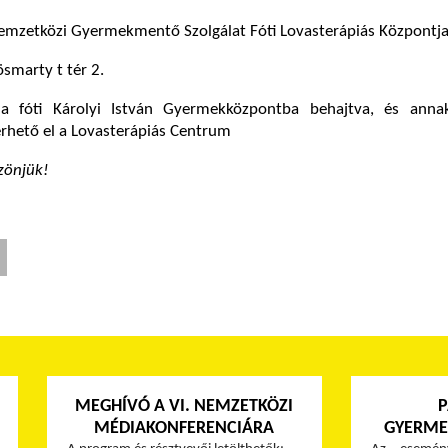
Nemzetközi Gyermekmentő Szolgálat Fóti Lovasterápiás Központj
smarty t tér 2.
a fóti Károlyi István Gyermekközpontba behajtva, és anna
érhető el a Lovasterápiás Centrum
zönjük!
MEGHÍVÓ A VI. NEMZETKÖZI
MÉDIAKONFERENCIÁRA
GYERME