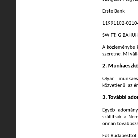
Erste Bank
11991102-0210
SWIFT: GIBAHU
A közleménybe ké
szeretne. Mi vál
2. Munkaeszköz
Olyan munkaesz
közvetlenül az é
3. További ad
Egyéb adományok
szállítsák a Ne
onnan továbbszál
Fót Budapesttől 