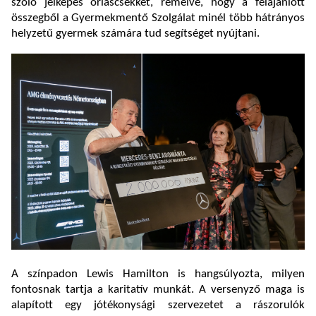
szóló jelképes óriáscsekket, remélve, hogy a felajánlott
összegből a Gyermekmentő Szolgálat minél több hátrányos
helyzetű gyermek számára tud segítséget nyújtani.
A színpadon Lewis Hamilton is hangsúlyozta, milyen
fontosnak tartja a karitatív munkát. A versenyző maga is
alapított egy jótékonysági szervezetet a rászorulók