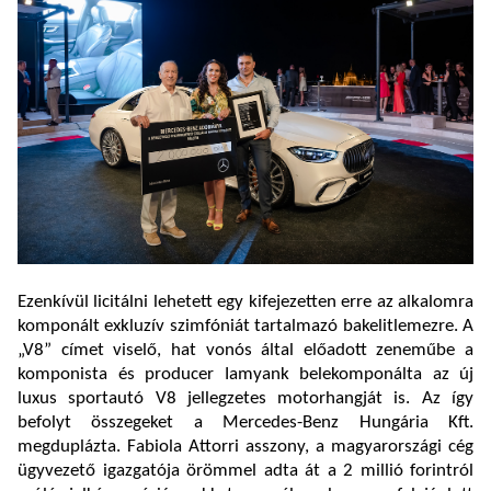
Ezenkívül licitálni lehetett egy kifejezetten erre az alkalomra
komponált exkluzív szimfóniát tartalmazó bakelitlemezre. A
„V8” címet viselő, hat vonós által előadott zeneműbe a
komponista és producer Iamyank belekomponálta az új
luxus sportautó V8 jellegzetes motorhangját is. Az így
befolyt
összegeket a Mercedes-Benz Hungária Kft.
megduplázta.
Fabiola Attorri asszony, a magyarországi cég
ügyvezető igazgatója örömmel adta át a 2 millió forintról