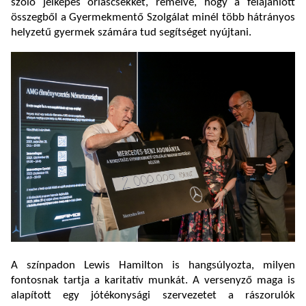
szóló jelképes óriáscsekket, remélve, hogy a felajánlott
összegből a Gyermekmentő Szolgálat minél több hátrányos
helyzetű gyermek számára tud segítséget nyújtani.
A színpadon Lewis Hamilton is hangsúlyozta, milyen
fontosnak tartja a karitatív munkát. A versenyző maga is
alapított egy jótékonysági szervezetet a rászorulók