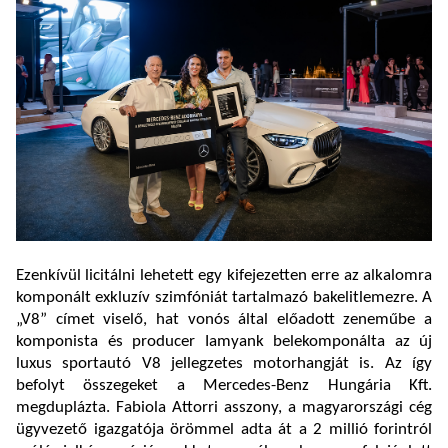
Ezenkívül licitálni lehetett egy kifejezetten erre az alkalomra
komponált exkluzív szimfóniát tartalmazó bakelitlemezre. A
„V8” címet viselő, hat vonós által előadott zeneműbe a
komponista és producer Iamyank belekomponálta az új
luxus sportautó V8 jellegzetes motorhangját is. Az így
befolyt
összegeket a Mercedes-Benz Hungária Kft.
megduplázta.
Fabiola Attorri asszony, a magyarországi cég
ügyvezető igazgatója örömmel adta át a 2 millió forintról