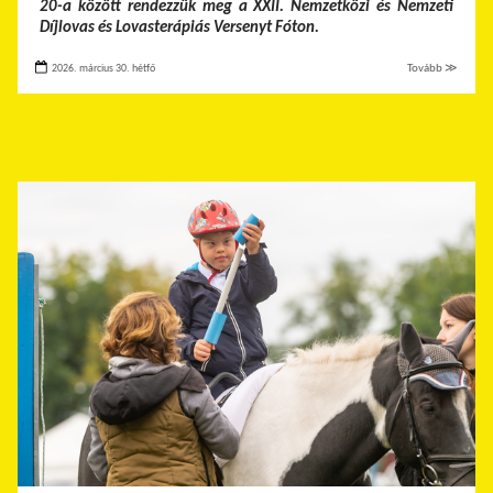
20-a között rendezzük meg a XXII. Nemzetközi és Nemzeti
Díjlovas és Lovasterápiás Versenyt Fóton.
2026. március 30. hétfő
Tovább ≫