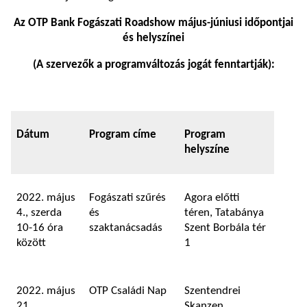
Az OTP Bank Fogászati Roadshow május-júniusi időpontjai
és helyszínei
(A szervezők a programváltozás jogát fenntartják):
Dátum
Program címe
Program
helyszíne
2022. május
Fogászati szűrés
Agora előtti
4., szerda
és
téren, Tatabánya
10-16 óra
szaktanácsadás
Szent Borbála tér
között
1
2022. május
OTP Családi Nap
Szentendrei
21.,
Skanzen