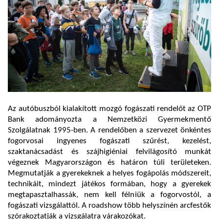
Az autóbuszból kialakított mozgó fogászati rendelőt az OTP
Bank adományozta a Nemzetközi Gyermekmentő
Szolgálatnak 1995-ben. A rendelőben a szervezet önkéntes
fogorvosai ingyenes fogászati szűrést, kezelést,
szaktanácsadást és szájhigiéniai felvilágosító munkát
végeznek Magyarországon és határon túli területeken.
Megmutatják a gyerekeknek a helyes fogápolás módszereit,
technikáit, mindezt játékos formában, hogy a gyerekek
megtapasztalhassák, nem kell félniük a fogorvostól, a
fogászati vizsgálattól. A roadshow több helyszínén arcfestők
szórakoztatják a vizsgálatra várakozókat.