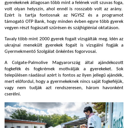
gyerekeknek átlagosan több mint a felének volt szuvas foga,
volt olyan helyszín, ahol ennél is rosszabb volt az arány.
Ezért is tartja fontosnak az NGYSZ és a programot
támogató OTP Bank, hogy minden évben egyre több gyerek
vegyen részt fogászati szűrésen és szájhigiéniai oktatáson.
Tavaly több mint 2000 gyerek fogait vizsgálták meg. Idén az
ukrajnai menekült gyerekek fogait is vizsgálni fogják a
Gyermekmentő Szolgálat önkéntes fogorvosai.
A Colgate-Palmolive Magyarország által ajándékozott
fogkefék és fogkrémek motiválják a gyerekeket. Sok
településen ráadásul azért is fontos az ilyen jellegű ajándék,
mert előfordul, hogy a gyermekeknek nincs saját fogkeféjük,
vagy nem tudják azt rendszeresen, három havonként
cserélni.