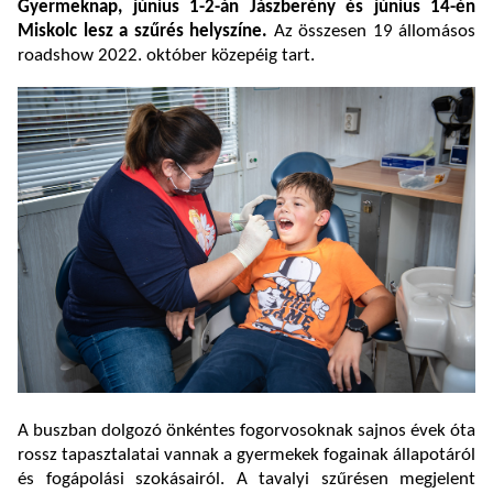
Gyermeknap, június 1-2-án Jászberény és június 14-én
Miskolc lesz a szűrés helyszíne.
Az összesen 19 állomásos
roadshow 2022. október közepéig tart.
A buszban dolgozó önkéntes fogorvosoknak sajnos évek óta
rossz tapasztalatai vannak a gyermekek fogainak állapotáról
és fogápolási szokásairól. A tavalyi szűrésen megjelent