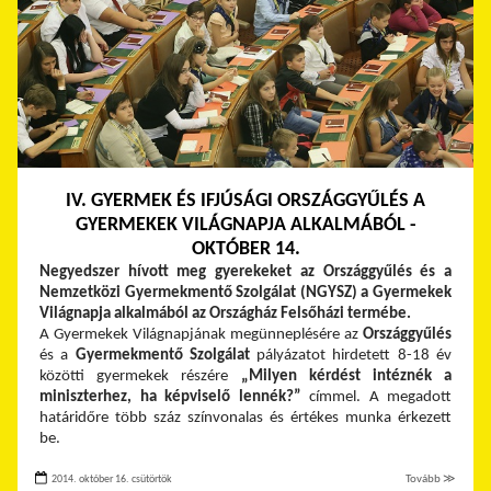
IV. GYERMEK ÉS IFJÚSÁGI ORSZÁGGYŰLÉS A
GYERMEKEK VILÁGNAPJA ALKALMÁBÓL -
OKTÓBER 14.
Negyedszer hívott meg gyerekeket az Országgyűlés és a
Nemzetközi Gyermekmentő Szolgálat (NGYSZ)
a Gyermekek
Világnapja alkalmából az Országház Felsőházi termébe.
A Gyermekek Világnapjának megünneplésére az
Országgyűlés
és a
Gyermekmentő Szolgálat
pályázatot hirdetett 8-18 év
közötti gyermekek részére
„Milyen kérdést intéznék a
miniszterhez, ha képviselő lennék?”
címmel. A megadott
határidőre több száz színvonalas és értékes munka érkezett
be.
2014. október 16. csütörtök
Tovább ≫