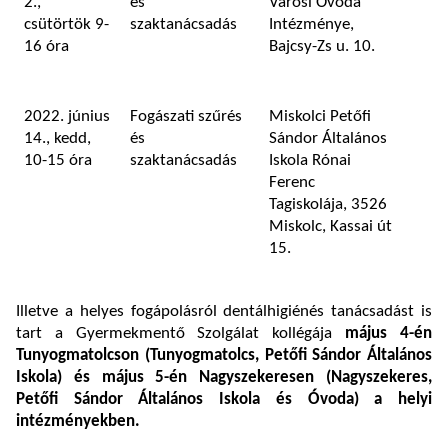
2.,
és
Városi Óvoda
csütörtök 9-
szaktanácsadás
Intézménye,
16 óra
Bajcsy-Zs u. 10.
2022. június
Fogászati szűrés
Miskolci Petőfi
14., kedd,
és
Sándor Általános
10-15 óra
szaktanácsadás
Iskola Rónai
Ferenc
Tagiskolája, 3526
Miskolc, Kassai út
15.
Illetve a helyes fogápolásról dentálhigiénés tanácsadást is
tart a Gyermekmentő Szolgálat kollégája
május 4-én
Tunyogmatolcson (Tunyogmatolcs, Petőfi Sándor Általános
Iskola) és május 5-én Nagyszekeresen (
Nagyszekeres,
Petőfi Sándor Általános Iskola és Óvoda) a helyi
intézményekben.