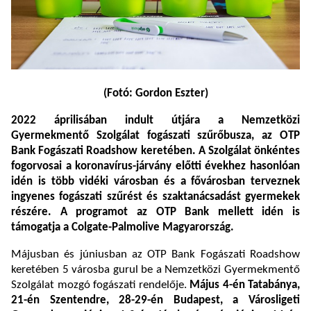
(Fotó: Gordon Eszter)
2022 áprilisában indult útjára a
Nemzetközi
Gyermekmentő Szolgálat fogászati szűrőbusza,
az OTP
Bank Fogászati Roadshow keretében. A Szolgálat önkéntes
fogorvosai a koronavírus-járvány előtti évekhez hasonlóan
idén is több vidéki városban és a fővárosban terveznek
ingyenes fogászati szűrést és szaktanácsadást gyermekek
részére. A programot az OTP Bank mellett idén is
támogatja a Colgate-Palmolive Magyarország.
Májusban és júniusban az OTP Bank Fogászati Roadshow
keretében 5 városba gurul be a Nemzetközi Gyermekmentő
Szolgálat mozgó fogászati rendelője.
Május 4-én Tatabánya,
21-én Szentendre, 28-29-én Budapest, a Városligeti