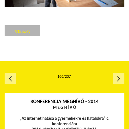
VISSZA
166/207
KONFERENCIA MEGHÍVÓ - 2014
M E G H Í V Ó
„Az internet hatása a gyermekekre és fiatalokra” c.
konferenciára