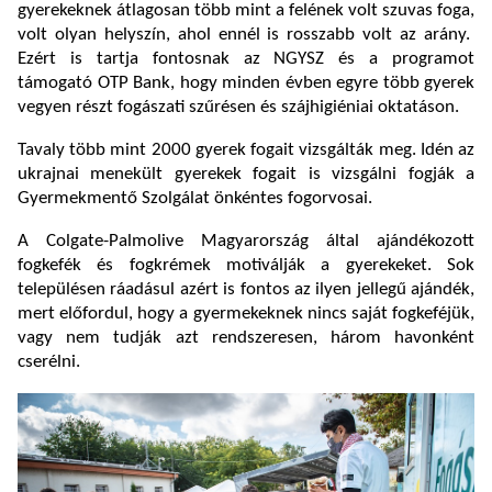
gyerekeknek átlagosan több mint a felének volt szuvas foga,
volt olyan helyszín, ahol ennél is rosszabb volt az arány.
Ezért is tartja fontosnak az NGYSZ és a programot
támogató OTP Bank, hogy minden évben egyre több gyerek
vegyen részt fogászati szűrésen és szájhigiéniai oktatáson.
Tavaly több mint 2000 gyerek fogait vizsgálták meg. Idén az
ukrajnai menekült gyerekek fogait is vizsgálni fogják a
Gyermekmentő Szolgálat önkéntes fogorvosai.
A Colgate-Palmolive Magyarország által ajándékozott
fogkefék és fogkrémek motiválják a gyerekeket. Sok
településen ráadásul azért is fontos az ilyen jellegű ajándék,
mert előfordul, hogy a gyermekeknek nincs saját fogkeféjük,
vagy nem tudják azt rendszeresen, három havonként
cserélni.