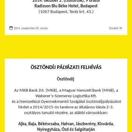
2014. október 2. (csütörtök), 9 órától
Radisson Blu Béke Hotel, Budapest
(1067 Budapest, Teréz krt. 43.)
2014. szeptember 03. szerda
Tovább ≫
ÖSZTÖNDÍJ PÁLYÁZATI FELHÍVÁS
Ösztöndíj
Az MKB Bank Zrt. (MKB), a Magyar Nemzeti Bank (MNB), a
Waberer’s-Szemerey Logisztika Kft.
és a Nemzetközi Gyermekmentő Szolgálat ösztöndíjpályázatot
hirdet a 2014/2015-ös tanévre az általános iskola 2-3.
osztályos tanulói részére, az alábbi városokban:
Ajka, Baja, Békéscsaba, Hatvan, Jászberény, Kisvárda,
Nyíregyháza, Ózd és Salgótarján