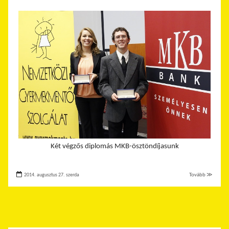
Két végzős diplomás MKB-ösztöndíjasunk
2014. augusztus 27. szerda
Tovább ≫