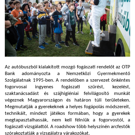
Az autóbuszból kialakított mozgó fogászati rendelőt az OTP
Bank adományozta a Nemzetközi Gyermekmentő
Szolgálatnak 1995-ben. A rendelőben a szervezet önkéntes
fogorvosai ingyenes fogászati szűrést, kezelést,
szaktanácsadást és szájhigiéniai felvilágosító munkát
végeznek Magyarországon és határon túli területeken.
Megmutatják a gyerekeknek a helyes fogápolás módszereit,
technikáit, mindezt játékos formában, hogy a gyerekek
megtapasztalhassák, nem kell félniük a fogorvostól, a
fogászati vizsgálattól. A roadshow több helyszínén arcfestők
szórakoztatják a vizsgálatra várakozókat.