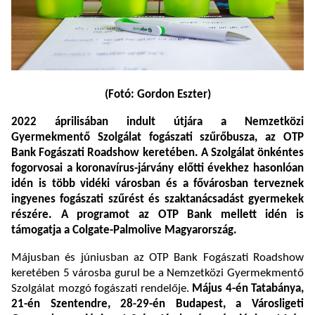
(Fotó: Gordon Eszter)
2022 áprilisában indult útjára a
Nemzetközi
Gyermekmentő Szolgálat fogászati szűrőbusza,
az OTP
Bank Fogászati Roadshow keretében. A Szolgálat önkéntes
fogorvosai a koronavírus-járvány előtti évekhez hasonlóan
idén is több vidéki városban és a fővárosban terveznek
ingyenes fogászati szűrést és szaktanácsadást gyermekek
részére. A programot az OTP Bank mellett idén is
támogatja a Colgate-Palmolive Magyarország.
Májusban és júniusban az OTP Bank Fogászati Roadshow
keretében 5 városba gurul be a Nemzetközi Gyermekmentő
Szolgálat mozgó fogászati rendelője.
Május 4-én Tatabánya,
21-én Szentendre, 28-29-én Budapest, a Városligeti