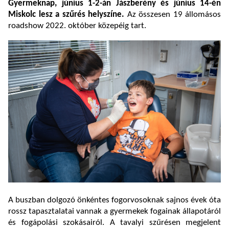
Gyermeknap, június 1-2-án Jászberény és június 14-én
Miskolc lesz a szűrés helyszíne.
Az összesen 19 állomásos
roadshow 2022. október közepéig tart.
A buszban dolgozó önkéntes fogorvosoknak sajnos évek óta
rossz tapasztalatai vannak a gyermekek fogainak állapotáról
és fogápolási szokásairól. A tavalyi szűrésen megjelent