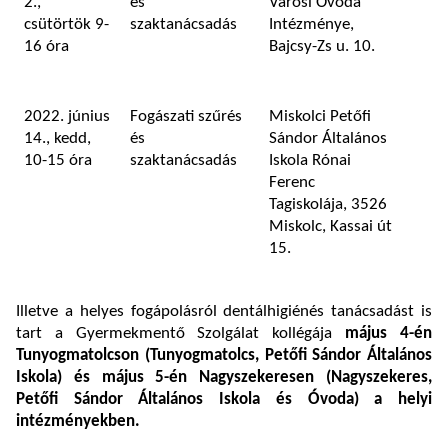
2.,
és
Városi Óvoda
csütörtök 9-
szaktanácsadás
Intézménye,
16 óra
Bajcsy-Zs u. 10.
2022. június
Fogászati szűrés
Miskolci Petőfi
14., kedd,
és
Sándor Általános
10-15 óra
szaktanácsadás
Iskola Rónai
Ferenc
Tagiskolája, 3526
Miskolc, Kassai út
15.
Illetve a helyes fogápolásról dentálhigiénés tanácsadást is
tart a Gyermekmentő Szolgálat kollégája
május 4-én
Tunyogmatolcson (Tunyogmatolcs, Petőfi Sándor Általános
Iskola) és május 5-én Nagyszekeresen (
Nagyszekeres,
Petőfi Sándor Általános Iskola és Óvoda) a helyi
intézményekben.