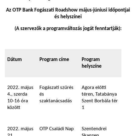
Az OTP Bank Fogászati Roadshow május-júniusi időpontjai
és helyszínei
(A szervezők a programváltozás jogát fenntartják):
Dátum
Program címe
Program
helyszíne
2022. május
Fogászati szűrés
Agora előtti
4., szerda
és
téren, Tatabánya
10-16 óra
szaktanácsadás
Szent Borbála tér
között
1
2022. május
OTP Családi Nap
Szentendrei
21.,
Skanzen