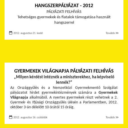
HANGSZERPÁLYÁZAT - 2012
PÁLYÁZATI FELHÍVÁS
Tehetséges gyermekek és fiatalok támogatása használt
hangszerrel
2012. augusztus 21. kedd
Tovább ≫
GYERMEKEK VILÁGNAPJA PÁLYÁZATI FELHÍVÁS
„Milyen kérdést intéznék a miniszterekhez, ha képviselő
lennék?”
Az Országgyűlés és a Nemzetközi Gyermekmentő Szolgálat
pályázatot hirdet gyermekintézmények számára a
Gyermekek
Világnapja
alkalmából. A nyertes gyermekek részt vehetnek a 2.
Gyermek- és Ifjúsági Országgyűlés ülésén a Parlamentben, 2012.
október 3-án délelőtt 10 órától 15 óráig.
2012. augusztus 16. csütörtök
Tovább ≫