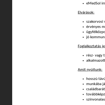
eMedSol in
Elvárások:
szakorvosi 
érvényes m
ügyfélközpo
jó kommuni
Foglalkoztatás je
rész- vagy 
alkalmazott
Amit nyújtunk:
hosszú táv
munkába já
családbará
továbbképz
színvonala