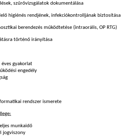
zelések, szűrővizsgálatok dokumentálása
delő higiénés rendjének, infekciókontrolljának biztosítása
nosztikai berendezés működtetése (intraorális, OP RTG)
átásra történő irányítása
éves gyakorlat
űködési engedély
gság
formatikai rendszer ismerete
llege:
teljes munkaidő
i jogviszony