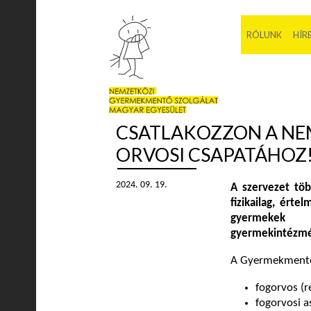
RÓLUNK
HÍR
CSATLAKOZZON A N
ORVOSI CSAPATÁHOZ
2024. 09. 19.
A szervezet töb
fizikailag, érte
gyermekek f
gyermekintézmé
A Gyermekmentő 
fogorvos (r
fogorvosi a