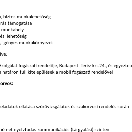
ú, biztos munkalehetőség
rás támogatása
t munkahely
ési lehetőség
s, igényes munkakörnyezet
lye:
lgálat fogászati rendelője, Budapest, Teréz krt.24., és egyeztet
 határon túli kitelepülések a mobil fogászati rendelővel
orvos:
feladatok ellátása szűrővizsgálatok és szakorvosi rendelés során
 német nyelvtudás kommunikációs (tárgyalási) szinten