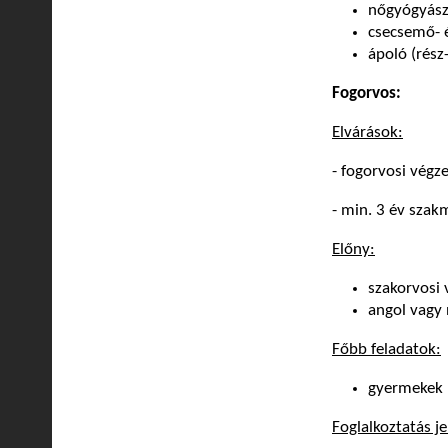
nőgyógyász 
csecsemő- 
ápoló (rész
Fogorvos:
Elvárások:
- fogorvosi végz
- min. 3 év szak
Előny:
szakorvosi 
angol vagy
Főbb feladatok:
gyermekek (
Foglalkoztatás je