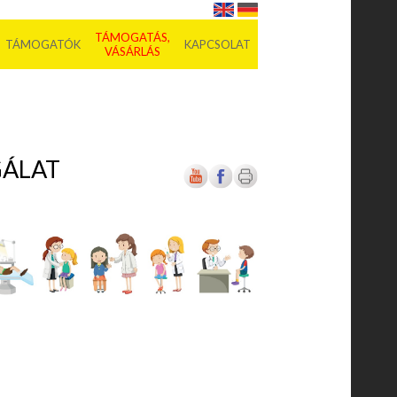
TÁMOGATÁS,
TÁMOGATÓK
KAPCSOLAT
VÁSÁRLÁS
GÁLAT