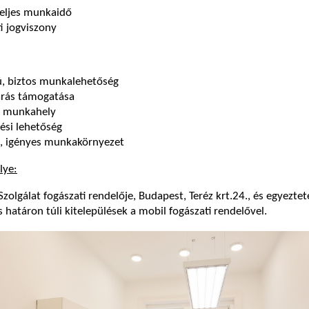
teljes munkaidő
i jogviszony
ú, biztos munkalehetőség
rás támogatása
t munkahely
ési lehetőség
s, igényes munkakörnyezet
lye:
lgálat fogászati rendelője, Budapest, Teréz krt.24., és egyeztet
 határon túli kitelepülések a mobil fogászati rendelővel.