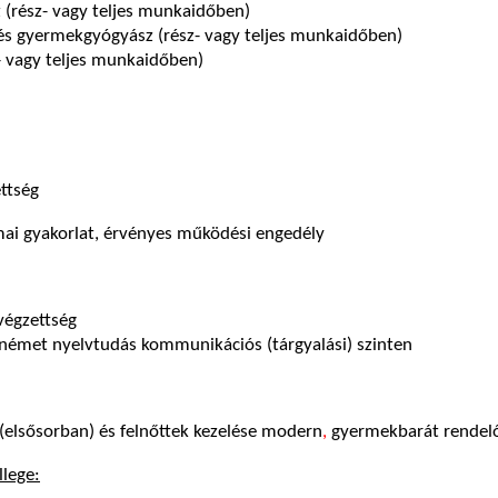
(rész- vagy teljes munkaidőben)
és gyermekgyógyász (rész- vagy teljes munkaidőben)
- vagy teljes munkaidőben)
ettség
mai gyakorlat, érvényes működési engedély
végzettség
 német nyelvtudás kommunikációs (tárgyalási) szinten
elsősorban) és felnőttek kezelése modern
,
gyermekbarát rendel
llege: