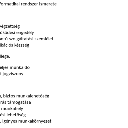
formatikai rendszer ismerete
végzettség
űködési engedély
ntú szolgáltatási szemlélet
kációs készség
llege:
teljes munkaidő
i jogviszony
ú, biztos munkalehetőség
rás támogatása
t munkahely
ési lehetőség
s, igényes munkakörnyezet