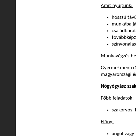
Amit nyújtunk:
hosszú táv
munkába já
családbará
továbbképz
színvonala
Munkavégzés he
Gyermekmentő Szo
magyarországi és
Nőgyógyász szak
Főbb feladatok:
szakorvosi 
Előny:
angol vagy