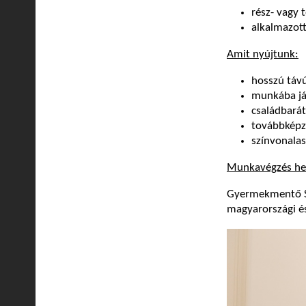
rész- vagy 
alkalmazott
Amit nyújtunk:
hosszú táv
munkába já
családbará
továbbképz
színvonala
Munkavégzés he
Gyermekmentő Szo
magyarországi és