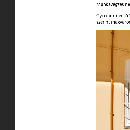
Munkavégzés he
Gyermekmentő Szo
szerint magyaror