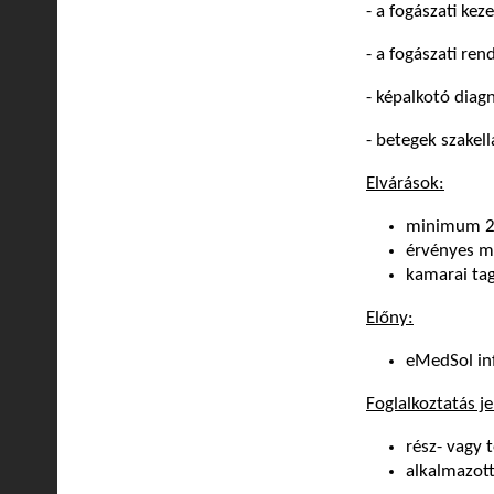
- a fogászati ke
- a fogászati ren
- képalkotó diag
- betegek szakell
Elvárások:
minimum 2 
érvényes m
kamarai ta
Előny:
eMedSol in
Foglalkoztatás je
rész- vagy 
alkalmazott