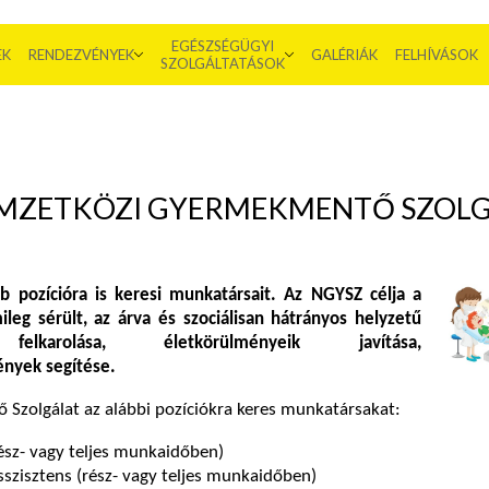
EGÉSZSÉGÜGYI
EK
RENDEZVÉNYEK
GALÉRIÁK
FELHÍVÁSOK
SZOLGÁLTATÁSOK
EMZETKÖZI GYERMEKMENTŐ SZOL
!
b pozícióra is keresi munkatársait. Az NGYSZ célja a
lmileg sérült, az árva és szociálisan hátrányos helyzetű
elkarolása, életkörülményeik javítása,
nyek segítése.
Szolgálat az alábbi pozíciókra keres munkatársakat:
ész- vagy teljes munkaidőben)
sszisztens (rész- vagy teljes munkaidőben)