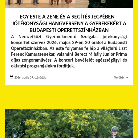
EGY ESTE A ZENE ÉS A SEGÍTÉS JEGYÉBEN –
JÓTÉKONYSÁGI HANGVERSENY A GYEREKEKÉRT A
BUDAPESTI OPERETTSZÍNHÁZBAN
A Nemzetközi Gyermekmentő Szolgálat jótékonysági
koncertet szervez 2026. május 29-én 20 órától a Budapesti
Operettszínházban. Az este folyamán fellép a világhírű Liszt
Ferenc Kamarazenekar, valamint Berecz Mihály Junior Prima
díjas zongoraművész. A koncert bevételét egészségügyi és
oktatási programjainkra fordítjuk.
2026. április 09. csütörtök
Tovább ≫