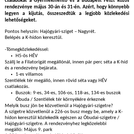
családokat a Gyermekmentő és a Budapest Feszt közös
rendezvénye május 30-án és 31-én. Azért, hogy könnyebb
legyen a kijutás, összeszedtük a legjobb közlekedési
lehetőségeket.
Pontos helyszín: Hajógyári-sziget – Nagyrét.
Belépés a K-hídon keresztül.
-
Tömegközlekedéssel:
H5-ös HÉV
Szállj le a Filatorigát megállónál, innen pár perc séta a K-híd
és a rendezvény bejárata.
1-es villamos
Szentlélek tér megálló, innen rövid séta vagy HÉV
csatlakozás.
Buszok: 9-es, 34-es, 106-os, 118-as, 134-es buszok
Óbuda / Szentlélek tér környékére érkeznek
Melyik busz jön be közvetlenül a Hajógyári-szigetre?
A szigetre közvetlenül a 226-os busz megy be, amely a K-
hídon keresztül közlekedik egészen az Óbudai-szigetre /
Hajógyári-szigetre. A rendezvényhez legközelebbi
megálló: Május 9. park