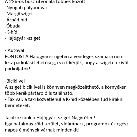
A 226-os busz útvonala többek között:
-Nyugati pályaudvar
-Margitsziget
-Árpád híd
-Óbuda
-K-híd
-Hajógyári-sziget
-
Autóval
FONTOS! A Hajógyári-szigeten a vendégek számára nem
lesz parkolási lehetőség, ezért kérjük, hogy a szigeten kívül
parkoljatok!
-
Biciklivel
A sziget biciklivel is könnyen megközelíthető, a környéken
több kerékpártároló is található.
- Taxival: a taxi közvetlenül a K-híd közelében tud kirakni
benneteket.
Találkozzunk a Hajógyári-sziget Nagyréten!
Egy hatalmas zöld terület, vidámpark, programok és egész
napos élmények várnak mindenkit!