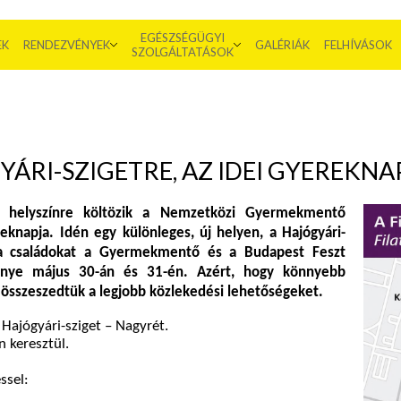
EGÉSZSÉGÜGYI
EK
RENDEZVÉNYEK
GALÉRIÁK
FELHÍVÁSOK
SZOLGÁLTATÁSOK
GYÁRI-SZIGETRE, AZ IDEI GYEREKN
 helyszínre költözik a Nemzetközi Gyermekmentő
eknapja. Idén egy különleges, új helyen, a Hajógyári-
 a családokat a Gyermekmentő és a Budapest Feszt
énye május 30-án és 31-én. Azért, hogy könnyebb
, összeszedtük a legjobb közlekedési lehetőségeket.
 Hajógyári-sziget – Nagyrét.
n keresztül.
ssel: