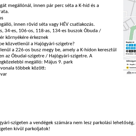
origát megállónál, innen pár perc séta a K-híd és a
ata.
os
egálló, innen rövid séta vagy HÉV csatlakozás.
s, 34-es, 106-os, 118-as, 134-es buszok Óbuda /
tér környékére érkeznek
be közvetlenül a Hajógyári-szigetre?
tlenül a 226-os busz megy be, amely a K-hídon keresztül
en az Óbudai-szigetre / Hajógyári-szigetre. A
egközelebbi megálló: Május 9. park
vonala többek között:
dvar
ári-szigeten a vendégek számára nem lesz parkolási lehetőség, 
igeten kívül parkoljatok!