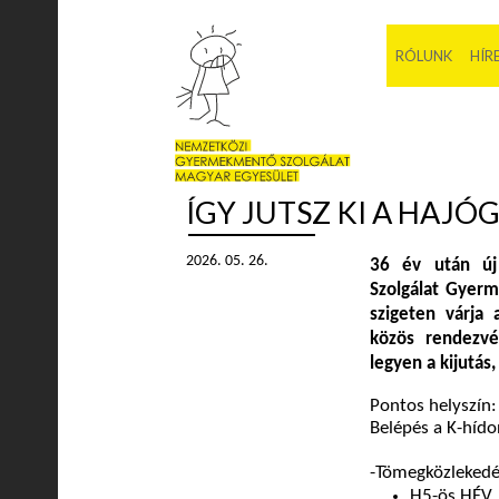
RÓLUNK
HÍR
ÍGY JUTSZ KI A HAJÓ
2026. 05. 26.
36 év után új
Szolgálat Gyerm
szigeten várja
közös rendezv
legyen a kijutás
Pontos helyszín:
Belépés a K-hído
-
Tömegközlekedé
H5-ös HÉV