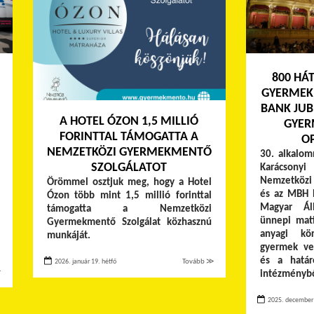
800 HÁ
GYERMEK 
BANK JUB
A HOTEL ÓZON 1,5 MILLIÓ
GYER
FORINTTAL TÁMOGATTA A
O
NEMZETKÖZI GYERMEKMENTŐ
30. alkalo
SZOLGÁLATOT
Karácson
Nemzetközi
Örömmel osztjuk meg, hogy a Hotel
és az MBH 
Ózon több mint 1,5 millió forinttal
Magyar Ál
támogatta a Nemzetközi
ünnepi mat
Gyermekmentő Szolgálat közhasznú
anyagi kö
munkáját.
gyermek vet
és a határ
2026. január 19. hétfő
Tovább ≫
≫
intézménybő
2025. december 