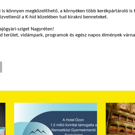
el is könnyen megközelíthető, a környéken több kerékpártároló is 
 közvetlenül a K-híd közelében tud kirakni benneteket.
ajógyári-sziget Nagyréten!
ld terület, vidámpark, programok és egész napos élmények várn