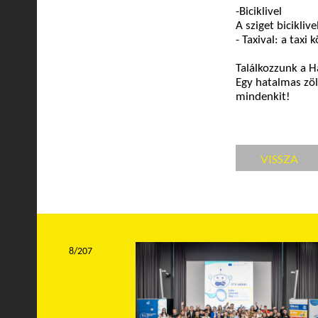
-
Biciklivel
A sziget bicikliv
- Taxival: a taxi
Találkozzunk a H
Egy hatalmas zö
mindenkit!
VISSZA
8/207