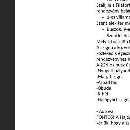
Szállj le a Filat
rendezvény bejár
1-es villam
Szentlélek tér m
Buszok: 9-e
Szentlélek 
Melyik busz jön 
A szigetre közve
közlekedik egész
rendezvényhez l
A 226-os busz út
-Nyugati pályau
-Margitsziget
-Árpád híd
-Óbuda
-K-híd
-Hajógyári-sziget
-
Autóval
FONTOS! A Hajógy
kérjük, hogy a sz