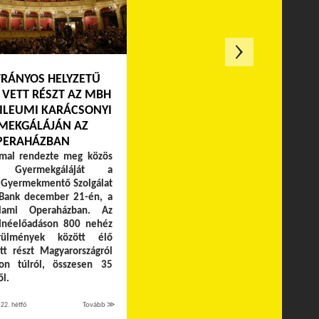
TRÁNYOS HELYZETŰ
VETT RÉSZT AZ MBH
ILEUMI KARÁCSONYI
MEKGÁLÁJÁN AZ
PERAHÁZBAN
mmal rendezte meg közös
yi Gyermekgáláját a
 Gyermekmentő Szolgálat
Bank december 21-én, a
lami Operaházban. Az
inéelőadáson 800 nehéz
rülmények között élő
t részt Magyarországról
on túlról, összesen 35
l.
22. hétfő
Tovább ≫