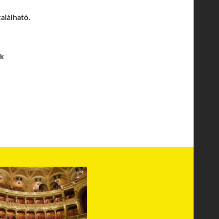
található.
ak