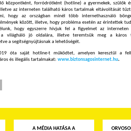
lő központként, forródrótként (hotline) a gyermekek, szülők é
 illetve az interneten található káros tartalmak eltávolítását tűzte
rni, hogy az országban minél több internethasználó böng
lmények között, illetve, hogy probléma esetén az érintettek tud
élunk, hogy egyszerre hívjuk fel a figyelmet az interneten 
 a világháló jó oldalára, illetve teremtsük meg a káros 
letve a segítségnyújtásnak a lehetőségét.
019 óta saját hotline-t működtet, amelyen keresztül a fel
áros és illegális tartalmakat:
www.biztonsagosinternet.hu
.
A MÉDIA HATÁSA A
ORVOSOK