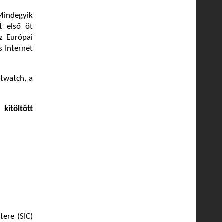
 Mindegyik
t első öt
z Európai
 Internet
twatch, a
kitöltött
ere (SIC)