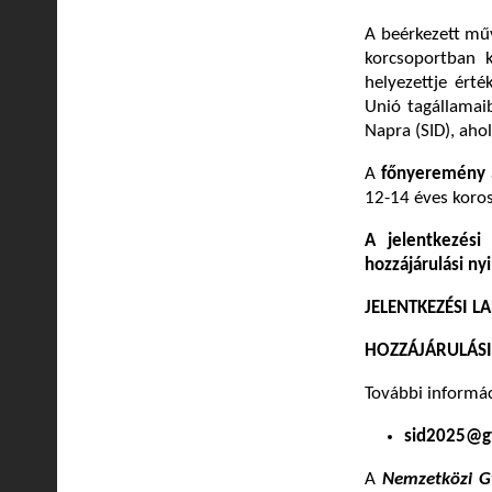
A beérkezett műv
korcsoportban k
helyezettje ért
Unió tagállamai
Napra (SID), aho
A
főnyeremény
12-14 éves koro
A jelentkezési
hozzájárulási nyi
JELENTKEZÉSI L
HOZZÁJÁRULÁSI
További informác
sid2025@g
A
Nemzetközi G