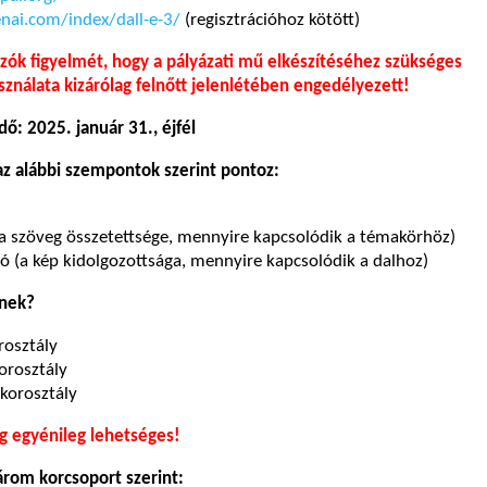
nai.com/index/dall-e-3/
(regisztrációhoz kötött)
ázók figyelmét, hogy a pályázati mű elkészítéséhez szükséges
ználata kizárólag felnőtt jelenlétében engedélyezett!
dő: 2025. január 31., éjfél
az alábbi szempontok szerint pontoz:
a szöveg összetettsége, mennyire kapcsolódik a témakörhöz)
 (a kép kidolgozottsága, mennyire kapcsolódik a dalhoz)
tnek?
rosztály
orosztály
korosztály
ag egyénileg lehetséges!
három korcsoport szerint: