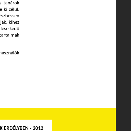
s tanárok
 ki célul.
észhessen
ják, kihez
leselkedő
tartalmak
használók
 ERDÉLYBEN - 2012