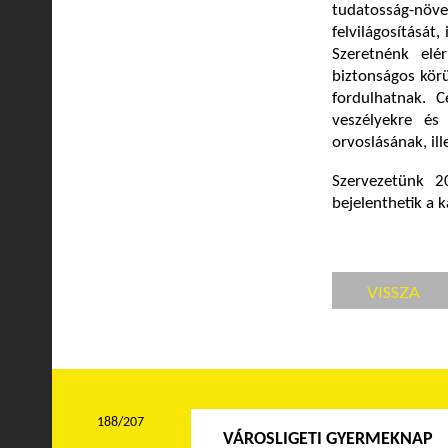
tudatosság-növe
felvilágosítását,
Szeretnénk elé
biztonságos körü
fordulhatnak. C
veszélyekre és
orvoslásának, il
Szervezetünk 2
bejelenthetik a k
VISSZA
188/207
VÁROSLIGETI GYERMEKNAP