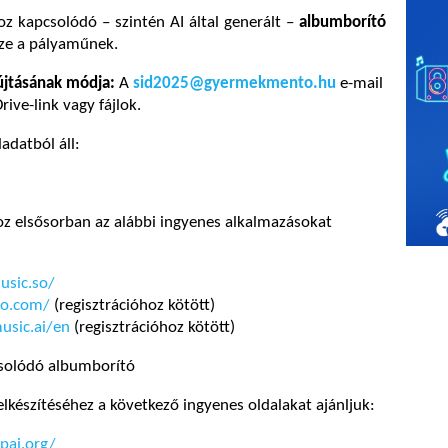
oz kapcsolódó – szintén AI által generált –
albumborító
észe a pályaműnek.
újtásának módja:
A
sid2025@gyermekmento.hu
e-mail
rive-link vagy fájlok.
ladatból áll:
z elsősorban az alábbi ingyenes alkalmazásokat
usic.so/
no.com/
(regisztrációhoz kötött)
usic.ai/en
(regisztrációhoz kötött)
csolódó albumborító
lkészítéséhez a következő ingyenes oldalakat ajánljuk:
pai.org/