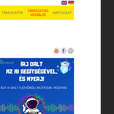
TÁMOGATÁS,
TÁMOGATÓK
KAPCSOLAT
VÁSÁRLÁS