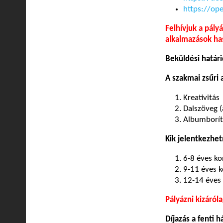
https://ope
Felhívjuk a pály
alkalmazások has
Beküldési határi
A szakmai zsűri 
Kreativitás
Dalszöveg (
Albumborító
Kik jelentkezhe
6-8 éves ko
9-11 éves k
12-14 éves 
Pályázni kizáról
Díjazás a fenti 