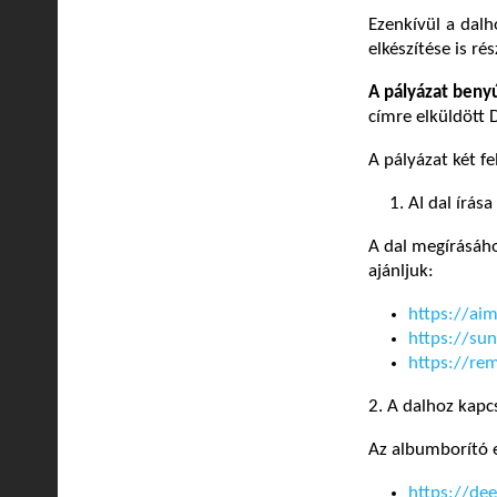
Ezenkívül a dalh
elkészítése is r
A pályázat beny
címre elküldött D
A pályázat két fe
AI dal írása
A dal megírásáho
ajánljuk:
https://aim
https://su
https://rem
2. A dalhoz kap
Az albumborító e
https://dee