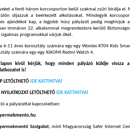
eket a fenti három korcsoporton belül szakmai zsűri bírálja el.
ülön díjazzuk a beérkezett alkotásokat. Mindegyik korcsopor
ékes ajándékot kap, a legjobb húsz pályázót pedig meghívjuk a
ban immáron 22. alkalommal megrendezésre kerülő Biztonságos
l izgalmas programokkal várjuk őket.
a 6-11 éves korosztály számára egy-egy Wonlex KT04 Kids Smar
sztály számára egy-egy XIAOMI Redmi Watch 4.
 lapon kívül kérjük, hogy minden pályázó küldje vissza a 
latkozatot is!
AP LETÖLTHETŐ
IDE KATTINTVA
!
 NYILATKOZAT LETÖLTHETŐ
IDE KATTINTVA
!
ió a pályázattal kapcsolatban:
yermekmento.hu
yermekmentő Szolgálat,
mint Magyarország Safer Internet Cent