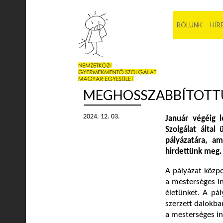
RÓLUNK
HÍR
MEGHOSSZABBÍTOTTU
2024. 12. 03.
Január végéig 
Szolgálat álta
pályázatára, a
hirdettünk meg.
A pályázat közpo
a mesterséges in
életünket. A pál
szerzett dalokban
a mesterséges int