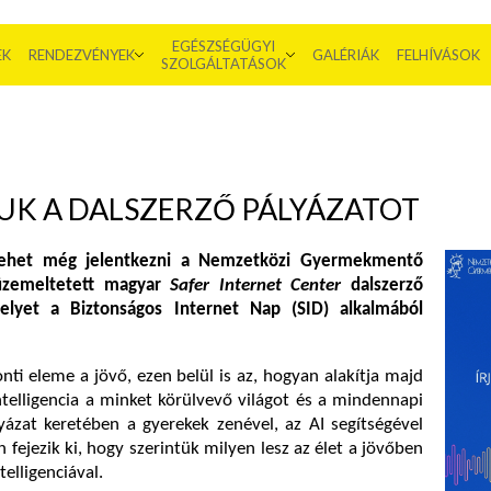
EGÉSZSÉGÜGYI
EK
RENDEZVÉNYEK
GALÉRIÁK
FELHÍVÁSOK
SZOLGÁLTATÁSOK
K A DALSZERZŐ PÁLYÁZATOT
lehet még jelentkezni a Nemzetközi Gyermekmentő
l üzemeltetett magyar
Safer Internet Center
dalszerző
melyet a Biztonságos Internet Nap (SID) alkalmából
nti eleme a jövő, ezen belül is az, hogyan alakítja majd
telligencia a minket körülvevő világot és a mindennapi
yázat keretében a gyerekek zenével, az AI segítségével
 fejezik ki, hogy szerintük milyen lesz az élet a jövőben
elligenciával.