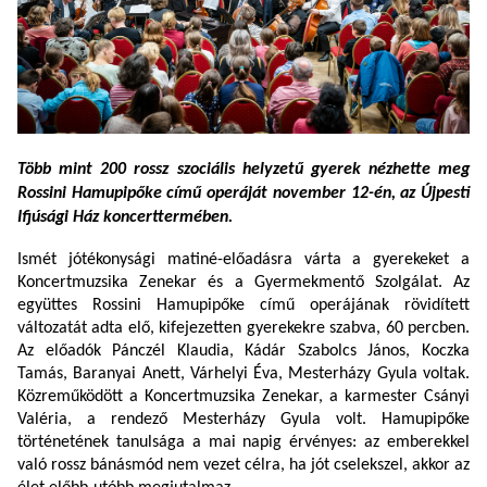
Több mint 200 rossz szociális helyzetű gyerek nézhette meg
Rossini Hamupipőke című operáját november 12-én, az Újpesti
Ifjúsági Ház koncerttermében.
Ismét jótékonysági matiné-előadásra várta a gyerekeket a
Koncertmuzsika Zenekar és a Gyermekmentő Szolgálat. Az
együttes Rossini Hamupipőke című operájának rövidített
változatát adta elő,
kifejezetten gyerekekre szabva,
60 percben.
Az előadók
Pánczél Klaudia
,
Kádár Szabolcs János
,
Koczka
Tamás
,
Baranyai Anett
,
Várhelyi Éva
,
Mesterházy Gyula voltak.
Közreműködött a Koncertmuzsika Zenekar, a karmester Csányi
Valéria, a rendező Mesterházy Gyula volt. Hamupipőke
történetének tanulsága a mai napig érvényes: az emberekkel
való rossz bánásmód nem vezet célra, ha jót cselekszel, akkor az