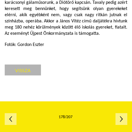
karácsonyi gálaműsorunk, a Diótörő kapcsán. Tavaly pedig azért
keresett meg bennünket, hogy segítsünk olyan gyerekeket
elérni, akik egyébként nem, vagy csak nagy ritkán jutnak el
színházba, operába. Akkor a
János Vitéz című daljátékra hívtunk
meg
180 nehéz körülmények között élő iskolás gyereket, fiatalt.
Az eseményt Újpest Önkormányzata is támogatta.
Fotók: Gordon Eszter
VISSZA
178/207