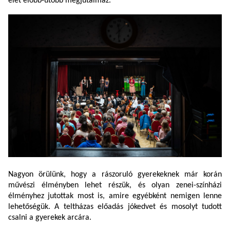
élet előbb-utóbb megjutalmaz.
Nagyon örülünk, hogy a rászoruló gyerekeknek már korán
művészi élményben lehet részük, és olyan zenei-
színházi
élményhez jutottak most is, amire egyébként nemigen lenne
lehetőségük.
A teltházas előadás
jókedvet és mosolyt tudott
csalni a gyerekek arcára.