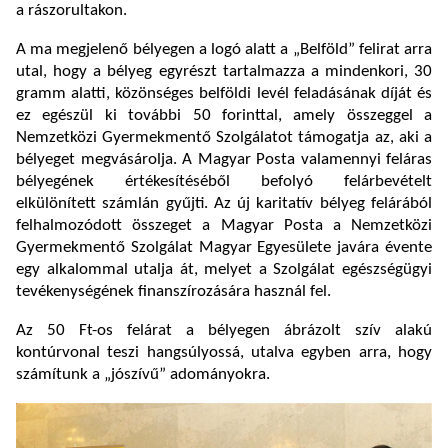
a rászorultakon.
A ma megjelenő bélyegen a logó alatt a „Belföld” felirat arra
utal, hogy a bélyeg egyrészt tartalmazza a mindenkori, 30
gramm alatti, közönséges belföldi levél feladásának díját és
ez egészül ki további 50 forinttal, amely összeggel a
Nemzetközi Gyermekmentő Szolgálatot támogatja az, aki a
bélyeget megvásárolja. A Magyar Posta valamennyi feláras
bélyegének értékesítéséből befolyó felárbevételt
elkülönített számlán gyűjti. Az új karitatív bélyeg felárából
felhalmozódott összeget a Magyar Posta a Nemzetközi
Gyermekmentő Szolgálat Magyar Egyesülete javára évente
egy alkalommal utalja át, melyet a Szolgálat egészségügyi
tevékenységének finanszírozására használ fel.
Az 50 Ft-os felárat a bélyegen ábrázolt szív alakú
kontúrvonal teszi hangsúlyossá, utalva egyben arra, hogy
számítunk a „jószívű” adományokra.