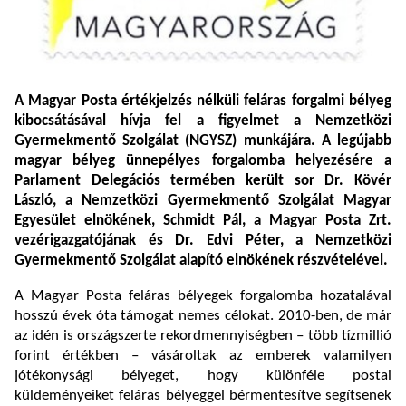
A Magyar Posta értékjelzés nélküli feláras forgalmi bélyeg
kibocsátásával hívja fel a figyelmet a Nemzetközi
Gyermekmentő Szolgálat (NGYSZ) munkájára. A legújabb
magyar bélyeg ünnepélyes forgalomba helyezésére a
Parlament Delegációs termében került sor Dr. Kövér
László, a Nemzetközi Gyermekmentő Szolgálat Magyar
Egyesület elnökének, Schmidt Pál, a Magyar Posta Zrt.
vezérigazgatójának és Dr. Edvi Péter, a Nemzetközi
Gyermekmentő Szolgálat alapító elnökének részvételével.
A Magyar Posta feláras bélyegek forgalomba hozatalával
hosszú évek óta támogat nemes célokat. 2010-ben, de már
az idén is országszerte rekordmennyiségben – több tízmillió
forint értékben – vásároltak az emberek valamilyen
jótékonysági bélyeget, hogy különféle postai
küldeményeiket feláras bélyeggel bérmentesítve segítsenek