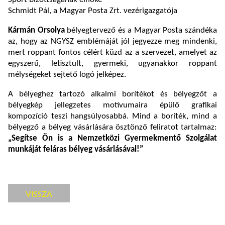
Schmidt Pál, a Magyar Posta Zrt. vezérigazgatója
Kármán Orsolya
bélyegtervező és a Magyar Posta szándéka
az, hogy az NGYSZ emblémáját jól jegyezze meg mindenki,
mert roppant fontos célért küzd az a szervezet, amelyet az
egyszerű, letisztult, gyermeki, ugyanakkor roppant
mélységeket sejtető logó jelképez.
A bélyeghez tartozó alkalmi borítékot és bélyegzőt a
bélyegkép jellegzetes motívumaira épülő grafikai
kompozíció teszi hangsúlyosabbá. Mind a boríték, mind a
bélyegző a bélyeg vásárlására ösztönző feliratot tartalmaz:
„Segítse Ön is a Nemzetközi Gyermekmentő Szolgálat
munkáját feláras bélyeg vásárlásával!”
VISSZA