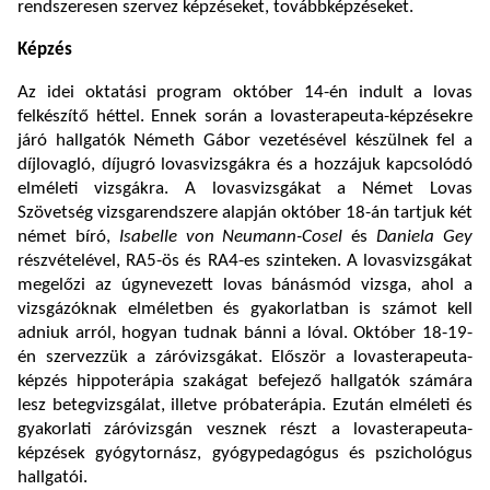
rendszeresen szervez képzéseket, továbbképzéseket.
Képzés
Az idei oktatási program október 14-én indult a lovas
felkészítő héttel. Ennek során a lovasterapeuta-képzésekre
járó hallgatók Németh Gábor vezetésével készülnek fel a
díjlovagló, díjugró lovasvizsgákra és a hozzájuk kapcsolódó
elméleti vizsgákra. A lovasvizsgákat a Német Lovas
Szövetség vizsgarendszere alapján október 18-án tartjuk két
német bíró,
Isabelle von Neumann-Cosel
és
Daniela Gey
részvételével, RA5-ös és RA4-es szinteken. A lovasvizsgákat
megelőzi az úgynevezett lovas bánásmód vizsga, ahol a
vizsgázóknak elméletben és gyakorlatban is számot kell
adniuk arról, hogyan tudnak bánni a lóval. Október 18-19-
én szervezzük a záróvizsgákat. Először a lovasterapeuta-
képzés hippoterápia szakágat befejező hallgatók számára
lesz betegvizsgálat, illetve próbaterápia. Ezután elméleti és
gyakorlati záróvizsgán vesznek részt a lovasterapeuta-
képzések gyógytornász, gyógypedagógus és pszichológus
hallgatói.